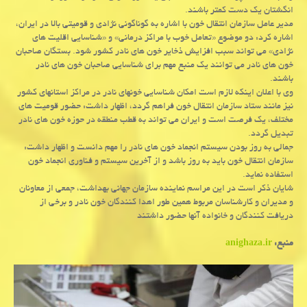
انگشتان یک دست کمتر باشند.
مدیر عامل سازمان انتقال خون با اشاره به گوناگونی نژادی و قومیتی بالا در ایران،
اشاره کرد: دو موضوع «تعامل خوب با مراکز درمانی» و «شناسایی اقلیت های
نژادی» می تواند سبب افزایش ذخایر خون های نادر کشور شود. بستگان صاحبان
خون های نادر می توانند یک منبع مهم برای شناسایی صاحبان خون های نادر
باشند.
وی با اعلان اینکه لازم است امکان شناسایی خونهای نادر در مراکز استانهای کشور
نیز مانند ستاد سازمان انتقال خون فراهم گردد، اظهار داشت: حضور قومیت های
مختلف، یک فرصت است و ایران می تواند به قطب منطقه در حوزه خون های نادر
تبدیل گردد.
جمالی به روز بودن سیستم انجماد خون های نادر را مهم دانست و اظهار داشت:
سازمان انتقال خون باید به روز باشد و از آخرین سیستم و فناوری انجماد خون
استفاده نماید.
شایان ذکر است در این مراسم نماینده سازمان جهانی بهداشت، جمعی از معاونان
و مدیران و کارشناسان مربوط همین طور اهدا کنندگان خون نادر و برخی از
دریافت کنندگان و خانواده آنها حضور داشتند
منبع:
anighaza.ir