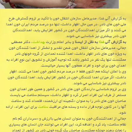
به گزارش آنی غذا، مدیرعامل سازمان انتقال خون با تأکید بر لزوم گسترش طرح
ملی خون های نادر، در عین حال اظهار داشت: تنها دو درصد مردم ایران خون اهدا
می کنند و اگر میزان اهداکنندگان خون در کشور افزایش یابد، اهداکنندگان
خون نادر بیشتری نیز شناسایی می شوند.
به گزارش آنی
غذا
به نقل از ایسنا
و بنابر اعلام وزارت
بهداشت
، دکتر مصطفی
جمالی، مدیرعامل سازمان انتقال خون ضمن تقدیر و تشکر از اهدا کنندگان خون
به ویژه خون های نادر اظهار داشت: اهدا کننده تعدادی از گروه خونهای نادر
ممکنست تنها یک نفر در کشور باشد که توجیه آموزش و تشویق این نوع افراد به
اهدای خون برای خود و افراد همخون آنها بسیار حیاتیست.
وی با اعلان اینکه هم اکنون فقط ۲ درصد مردم کشور خون اهدا می کنند، اظهار
داشت: اگر میزان اهدا کنندگان خون در کشور افزایش یابد، اهدا کنندگان خون
نادر بیشتری نیز شناسایی می شوند.
وی بر لزوم شناسایی دارندگان خون های نادر در کشور و همین طور اهدای خون
مستمر از طرف این افراد اصرار کرد و اظهار داشت: سیستم سلامت می بایست
صاحبان خون های نادر را به عنوان «گنجینه ای ارزشمند» قلمداد کند و سلامت
آنها را در کانون توجه قرار داده و بسته های مراقبت
سلامت
برای این افراد، ارائه
شود.
جمالی از اهداکنندگان خون به عنوان انسان هایی باارزش و «سرداران گم نام
نظام سلامت» یاد کرد و اضافه کرد: این افراد می توانند جان انسان های بسیاری
را نجات دهند چونکه ممکنست صاحبان یک گروه خونی نادر در کشور از تعداد