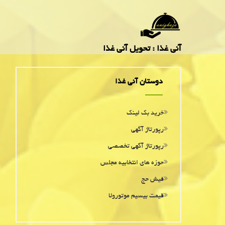
آنی غذا : تحویل آنی غذا
دوستان آنی غذا
خرید بک لینک
رپورتاژ آگهی
رپورتاژ آگهی تخصصی
حوزه های انتخابیه مجلس
فیش حج
قیمت بیسیم موتورولا