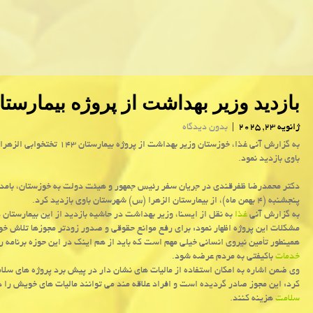
بازدید وزیر بهداشت از پروژه بیمارستا
ژانویه 23, 2025
|
بدون دیدگاه
به گزارش آنی غذا، خوزستان وزیر بهداشت از پروژه بیمارس
باوی بازدید نمود.
دکتر محمدرضا ظفرقندی در جریان سفر رئیس جمهور و هیئت دولت به خوزستان، بامدا
پنجشنبه (۴ بهمن ماه)، از بیمارستان الزهرا (س) شهرستان باوی بازدید کرد.
به گزارش آنی
غذا
به نقل از ایسنا، وزیر بهداشت در حاشیه بازدید از این بیمارستان 
مشکلات این پروژه اظهار نمود: برای رفع موانع حقوقی و صدور زودتر مجوزها تلاش خو
همینطور تأمین نیروی انسانی خیلی مهم است که باید از هم اینک در این حوزه برنامه ر
خدمات
باکیفتی به مردم عرضه شود.
وی ضمن اشاره به امکان استفاده از مالیات های نشان دار در پیش برد پروژه های سلا
کرد: این مجوز صادر گردیده است و افراد علاقه مند می توانند مالیات های خویش را د
سلامت
هزینه کنند.