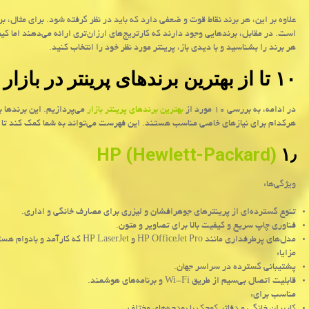
علاوه بر این، هر برند نقاط قوت و ضعفی دارد که باید در نظر گرفته شود. برای مثال، بر
است. در مقابل، برندهایی وجود دارند که کارتریج‌های ارزان‌تری ارائه می‌دهند اما کی
هر برند را بشناسید و با دیدی باز، پرینتر مورد نظر خود را انتخاب کنید.
۱۰ تا از بهترین برندهای پرینتر در بازار
در ادامه، به بررسی ۱۰ مورد از
بهترین برندهای پرینتر بازار
می‌پردازیم. این برندها ب
هرکدام برای نیازهای خاصی مناسب هستند. این فهرست می‌تواند به شما کمک کند تا به
HP (Hewlett-Packard)
۱٫
ویژگی‌ها:
تنوع گسترده‌ای از پرینترهای جوهرافشان و لیزری برای مصارف خانگی و اداری.
فناوری چاپ سریع و کیفیت بالا برای تصاویر و متون.
مدل‌های پرطرفداری مانند
HP OfficeJet Pro
و
HP LaserJet
که کارآمد و بادوام هست
مزایا:
پشتیبانی گسترده در سراسر جهان.
قابلیت اتصال بی‌سیم از طریق
Wi-Fi
و برنامه‌های هوشمند.
مناسب برای: