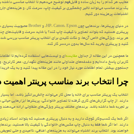
معایب هر کدام را به زبان ساده و قابل‌فهم توضیح می‌دهیم تا انتخاب مناسبی داشته ب
یک برند مناسب می‌تواند تاثیر چشمگیری بر کیفیت چاپ، سرعت کار، و هزینه‌های جاری دا
اشتباهات پرهزینه دور کنیم.
در دنیای پرینترها، برندهایی چون
HP، Canon، Epson
، و
Brother
محبوبیت بسیاری دار
پرینتری هستید که بتواند تصاویر با کیفیت چاپ کند؟ یا شاید سرعت و قابلیت‌های چندم
هر برند، ویژگی‌های خاص آن‌ها، و نکات کلیدی برای انتخاب پرینتر مناسب بررسی شده 
کنید و پرینتری بخرید که سال‌ها بدون دردسر کار کند.
ما همچنین در این مقاله از جداول
مقایسه‌
ای و لیست‌هایی استفاده کرده‌ایم تا اطلاعات
کاربران پاسخ داده‌ایم و دغدغه‌های متداولی مانند هزینه‌های نگهداری، عمر کارتریج
جستجوی بیشتر، تمام اطلاعات مورد نیاز خود را در این مقاله پیدا کنید و به یک خریدا
چرا انتخاب برند مناسب پرینتر اهمیت د
انتخاب یک پرینتر مناسب برای خانه یا محل کار می‌تواند چالش‌برانگیز باشد، اما بسیا
دارند. از چاپ گزارش‌های کاری گرفته تا تصاویر خانوادگی، پرینترها ابزارهایی حیاتی 
بر تجربه شما داشته باشد. برندهای مختلف پرینتر ویژگی‌های متفاوتی ارائه می‌دهند و 
اگر شما یک کسب‌وکار کوچک دارید و به دنبال پرینتری هستید که بتواند اسناد زیادی ر
دارند. اما اگر شما فقط به دنبال چاپ عکس‌های خانوادگی با کیفیت بالا هستید، برنده
خواهند بود. انتخاب برند اشتباه می‌تواند به هزینه‌های اضافی، ناامیدی و حتی تعوی