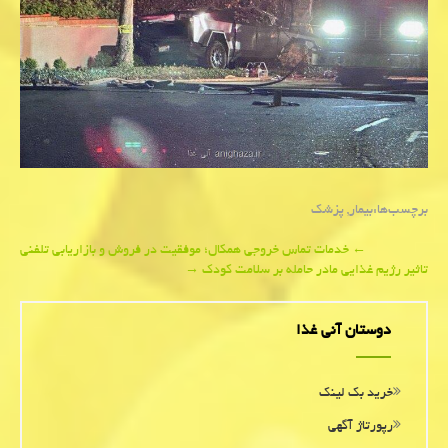
برچسب‌ها:
بیمار
,
پزشك
Post
←
خدمات تماس خروجی همکال؛ موفقیت در فروش و بازاریابی تلفنی
تاثیر رژیم غذایی مادر حامله بر سلامت کودک
→
navigation
دوستان آنی غذا
خرید بک لینک
رپورتاژ آگهی