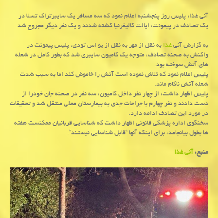
آنی غذا: پلیس روز پنجشنبه اعلام نمود که سه مسافر یک سایبرتراک تسلا در
یک تصادف در پیمونت، ایالت کالیفرنیا کشته شدند و یک نفر دیگر مجروح شد.
به گزارش آنی
غذا
به نقل از مهر به نقل از یو اس تودی، پلیس پیمونت در
واکنش به صحنه تصادف، متوجه یک کامیون سایبری شد که بطور کامل در شعله
های آتش سوخته بود.
پلیس اعلام نمود که تلاش نموده است آتش را خاموش کند اما به سبب شدت
شعله آتش ناکام ماند.
پلیس اظهار داشت: از چهار نفر داخل کامیون، سه نفر در صحنه جان خودرا از
دست دادند و نفر چهارم با جراحات جدی به بیمارستان محلی منتقل شد و تحقیقات
در مورد این تصادف ادامه دارد.
سخنگوی اداره پزشکی قانونی اظهار داشت که شناسایی قربانیان ممکنست هفته
ها بطول بیانجامد، برای اینکه آنها “قابل شناسایی نیستند”.
منبع:
آنی غذا