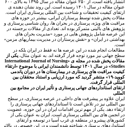
انتشار یافته است، از ۲۵۰ عنوان مقاله در سال ۱۳۹۵ به بالای ۶۰۰
عنوان مقاله در سال ۱۴۰۱ رسیده است. این روند نشان دهنده ی
ارتقای کیفیت تحقیقات و شناخت بین المللی پرستاری ایران است.
مقالات پخش شده توسط پرستاران ایرانی، بیشتر در حوزه های
مراقبت های ویژه، پرستاری در بحران ها، روان شناسی پرستاری و
پژوهش های بالینی متمرکز بوده اند. تعدادی از مقالات برجسته در
این عرصه شامل پژوهش هایی در مورد «مدیریت بحران های
بهداشتی در ایران» و «نقش پرستاران در مدیریت بیماریهای مزمن»
است.
مطالعات انجام شده در این عرصه ها نه فقط در ایران بلکه در
سطح جهانی نیز مورد توجه قرار گرفته اند. به عنوان مثال،
یکی از
مقالات پخش شده در مجله ی «International Journal of Nursing
Studies» در سال ۱۴۰۱ توسط دانشمندان ایرانی با موضوع «ارتقاء
کیفیت مراقبت های پرستاری در بیمارستان ها در دوران پاندمی
کووید-۱۹» منتشر گردید که مورد ارزیابی و استناد محققان بین
المللی قرار گرفت.
ارتقای استانداردهای جهانی پرستاری و تأثیر ایران در مجامع بین
المللی
ایران علاوه بر پیشرفت های داخلی در عرصه پرستاری، در سطح
بین المللی نیز در تلاش است تا استانداردهای جهانی پرستاری را
ارتقاء دهد. یکی از مهم ترین اقدامات ایران در این حوزه، عضویت
در انجمن های بین المللی پرستاری است. ایران به عنوان یکی از
کشورهای پیشرو در منطقه ی غرب آسیا در توسعه و ارتقای
استانداردهای پرستاری شناخته شده است و در این خصوص در بالاتر