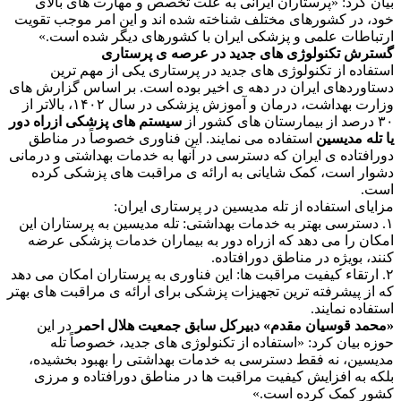
بیان کرد: «پرستاران ایرانی به علت تخصص و مهارت های بالای
خود، در کشورهای مختلف شناخته شده اند و این امر موجب تقویت
ارتباطات علمی و پزشکی ایران با کشورهای دیگر شده است.»
گسترش تکنولوژی های جدید در عرصه ی پرستاری
استفاده از تکنولوژی های جدید در پرستاری یکی از مهم ترین
دستاوردهای ایران در دهه ی اخیر بوده است. بر اساس گزارش های
وزارت بهداشت، درمان و آموزش پزشکی در سال ۱۴۰۲، بالاتر از
۳۰ درصد از بیمارستان های کشور از
سیستم های پزشکی ازراه دور
یا تله مدیسین
استفاده می نمایند. این فناوری خصوصاً در مناطق
دورافتاده ی ایران که دسترسی در آنها به خدمات بهداشتی و درمانی
دشوار است، کمک شایانی به ارائه ی مراقبت های پزشکی کرده
است.
مزایای استفاده از تله مدیسین در پرستاری ایران:
۱. دسترسی بهتر به خدمات بهداشتی: تله مدیسین به پرستاران این
امکان را می دهد که ازراه دور به بیماران خدمات پزشکی عرضه
کنند، بویژه در مناطق دورافتاده.
۲. ارتقاء کیفیت مراقبت ها: این فناوری به پرستاران امکان می دهد
که از پیشرفته ترین تجهیزات پزشکی برای ارائه ی مراقبت های بهتر
استفاده نمایند.
«محمد قوسیان مقدم» دبیرکل سابق جمعیت هلال احمر
در این
حوزه بیان کرد: «استفاده از تکنولوژی های جدید، خصوصاً تله
مدیسین، نه فقط دسترسی به خدمات بهداشتی را بهبود بخشیده،
بلکه به افزایش کیفیت مراقبت ها در مناطق دورافتاده و مرزی
کشور کمک کرده است.»