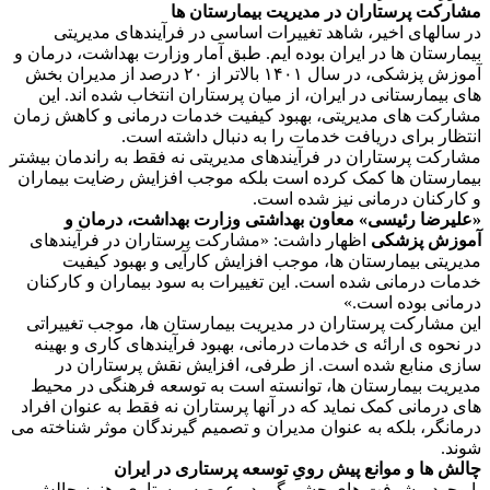
مشارکت پرستاران در مدیریت بیمارستان ها
در سالهای اخیر، شاهد تغییرات اساسی در فرآیندهای مدیریتی
بیمارستان ها در ایران بوده ایم. طبق آمار وزارت بهداشت، درمان و
آموزش پزشکی، در سال ۱۴۰۱ بالاتر از ۲۰ درصد از مدیران بخش
های بیمارستانی در ایران، از میان پرستاران انتخاب شده اند. این
مشارکت های مدیریتی، بهبود کیفیت خدمات درمانی و کاهش زمان
انتظار برای دریافت خدمات را به دنبال داشته است.
مشارکت پرستاران در فرآیندهای مدیریتی نه فقط به راندمان بیشتر
بیمارستان ها کمک کرده است بلکه موجب افزایش رضایت بیماران
و کارکنان درمانی نیز شده است.
«علیرضا رئیسی» معاون بهداشتی وزارت بهداشت، درمان و
آموزش پزشکی
اظهار داشت: «مشارکت پرستاران در فرآیندهای
مدیریتی بیمارستان ها، موجب افزایش کارآیی و بهبود کیفیت
خدمات درمانی شده است. این تغییرات به سود بیماران و کارکنان
درمانی بوده است.»
این مشارکت پرستاران در مدیریت بیمارستان ها، موجب تغییراتی
در نحوه ی ارائه ی خدمات درمانی، بهبود فرآیندهای کاری و بهینه
سازی منابع شده است. از طرفی، افزایش نقش پرستاران در
مدیریت بیمارستان ها، توانسته است به توسعه فرهنگی در محیط
های درمانی کمک نماید که در آنها پرستاران نه فقط به عنوان افراد
درمانگر، بلکه به عنوان مدیران و تصمیم گیرندگان موثر شناخته می
شوند.
چالش ها و موانع پیش رویِ توسعه پرستاری در ایران
با وجود پیشرفت های چشم گیر در عرصه پرستاری، هنوز چالش