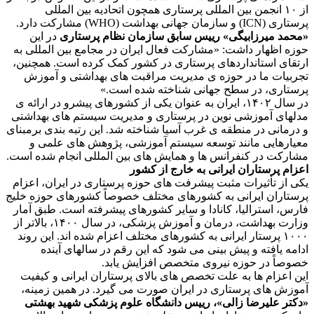
از ۱۰ انجمن بین المللی پرستاری همچون اتحادیه بین المللی
پرستاری (ICN) و سازمان جهانی بهداشت (WHO) مشارکت دارد.
«محمد میرزابیگی» رییس سابق سازمان نظام پرستاری
در این
حوزه اظهار داشت: «مشارکت فعال ایران در مجامع بین المللی به
ارتقای استانداردهای پرستاری در کشور کمک کرده است. همچنین،
تجربیات ما در حوزه ی مدیریت مراقبت های بهداشتی و آموزش
پرستاری، در سطح جهانی شناخته شده است.»
در سال ۱۴۰۲، ایران به عنوان یکی از کشورهای پیشرو در ارائه ی
مدلهای آموزشی نوین در پرستاری و مدیریت سیستم های بهداشتی
و درمانی در منطقه ی غرب آسیا شناخته شد. این رتبه بندی برمبنای
معیارهایی مانند توسعه سیستم آموزشی، پژوهش های علمی و
مشارکت در کنفرانس ها و همایش های بین المللی انجام شده است.
اعزام پرستاران ایرانی به خارج از کشور
یکی از تأثیرات مثبت پیشرفت های حوزه پرستاری در ایران، اعزام
پرستاران ایرانی به کشورهای مختلف خصوصاً کشورهای حوزه خلیج
فارس، استرالیا، کانادا و سایر کشورهای پیشرفته است. طبق آمار
وزارت بهداشت، درمان و آموزش پزشکی، در سال ۱۴۰۰، بالاتر از
۱۰۰۰ پرستار ایرانی به کشورهای مختلف اعزام شده اند. این روند
ادامه یافته و پیش بینی می شود که این رقم در سالهای آینده
خصوصاً در حوزه نیروی متخصص افزایش یابد.
این اعزام ها به علت تخصص های بالای پرستاران ایرانی و کیفیت
آموزش های پرستاری در ایران صورت می گیرد. در همین زمینه،
«دکتر علیرضا زالی»، رییس دانشگاه علوم پزشکی شهید بهشتی