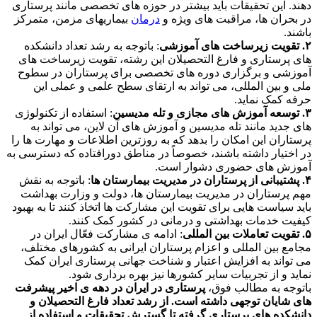
دهند. این تحقیقات باید بیشتر در حوزه های تخصصی مانند پرستاری
در بحران ها، مراقبت های ویژه و
درمان
بیماریهای مزمن، متمرکز
باشند.
۲. تقویت زیرساخت های آموزشی
: باتوجه به رشد تعداد دانشکده
های پرستاری و فارغ التحصیلان این رشته، تقویت زیرساخت های
آموزشی و برگزاری دوره های تخصصی برای پرستاران در سطوح
ملی و بین المللی، می تواند به ارتقای سطح علمی و عملی این
حرفه کمک نماید.
۳. توسعه آموزش های مجازی و تله مدیسین
: استفاده از تکنولوژی
های جدید مانند تله مدیسین و آموزش های آن لاین، می تواند به
پرستاران این امکان را بدهد که به روزترین اطلاعات و مهارت ها را
در اختیار داشته باشند، خصوصاً در مناطق دورافتاده که دسترسی به
آموزش های حضوری دشوار است.
۴. پشتیبانی از پرستاران در مدیریت بیمارستان ها
: باتوجه به نقش
مهم پرستاران در مدیریت بیمارستان ها، دولت و وزارت بهداشت
باید سیاست هایی برای تقویت این مشارکت ها اتخاذ کنند تا به بهبود
کیفیت خدمات بهداشتی و درمانی در کشور کمک کنند.
۵. تقویت تعاملات بین المللی
: ادامه ی مشارکت فعّال ایران در
مجامع بین المللی و اعزام پرستاران ایرانی به کشورهای مختلف،
می تواند به افزایش اعتبار و شناخت جهانی پرستاری ایران کمک
نماید و از تجربیات سایر کشورها نیز بهره برداری شود.
باتوجه به مطالب فوق،
پرستاری در ایران در دهه ی اخیر پیشرفت
های شایان توجهی داشته است. از رشد تعداد فارغ التحصیلان و
دانشکده های پرستاری گرفته تا گسترش تحقیقات و استفاده از