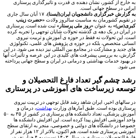
به خارج از کشور، نشان دهنده ی قدرت و تأثیرگذاری پرستاری
ایرانی در سطح جهانی است.
به گزارش خبرگزاری دانشجویان ایران(ایسنا)
، ۱۷ آبان سال جاری
در تقویم کشورمان به مناسبت سالروز ولادت
«حضرت زینب
کبری(س)»
به عنوان
«روز ملی پرستار»
ثبت شده است. پرستاری
در ایران در یک دهه ی گذشته تحولات شایان توجهی را تجربه کرده
است. این تحولات نه فقط در حوزه ی آموزش و تربیت نیروی
انسانی متخصص، بلکه در حوزه ی پژوهش های علمی، تکنولوژی
های جدید و مشارکت در مجامع بین المللی نیز دیده می شود. در این
گزارش، به بررسی پیشرفت های کلیدی در این عرصه و تأثیرات آنها
در بهبود خدمات بهداشتی و درمانی در ایران و سطح جهانی پرداخته
می شود.
رشد چشم گیر تعداد فارغ التحصیلان و
توسعه زیرساخت های آموزشی در پرستاری
در سالهای اخیر، ایران شاهد رشد قابل توجهی در تربیت نیروی
پرستاری بوده است. طبق آمارهای وزارت
بهداشت
، درمان و
آموزش پزشکی، تعداد دانشکده های پرستاری در کشور از ۳۵ به ۵۰
واحد آموزشی افزایش پیدا کرده است. این افزایش دانشکده ها
خصوصاً در دانشگاه های دولتی و خصوصی، منجر به ارتقای سطح
آموزشی پرستاری شده است. هم اکنون، بالاتر از ۱۲ هزار نفر از
فارغ التحصیلان پرستاری در سال ۱۴۰۳ نسبت به ۴ هزار نفر در