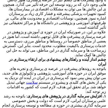
هایی وجود دارد که بر روند توسعه این حرفه تأثیر می گذارد. همچون
ی این چالش ها می توان به مشکلات اقتصادی در بیمارستان ها،
کمبود تجهیزات پزشکی پیشرفته و فشار کاری زیاد بر پرستاران
اشاره نمود. همچنین، نوسانات اقتصادی و محدودیت های مالی، بر
ظرفیتهای آموزشی و پژوهشی در دانشگاه ها و مراکز تحقیقاتی نیز
تأثیر گذاشته است.
علاوه بر این، در صورتیکه ایران در حوزه ی آموزش و پژوهش در
عرصه پرستاری پیشرفت های قابل توجهی داشته است، اما هنوز در
بعضی از مناطق خصوصاً در روستاها و مناطق مرزی، دسترسی به
خدمات پرستاری باکیفیت مطلوب، محدود است. بنابر این، گسترش
زیرساخت ها و سرمایه گذاری در این مناطق، می تواند به حل این
چالش ها کمک نماید.
چشم انداز آینده و راهکارهای پیشنهادی برای ارتقاء پرستاری در
ایران
باتوجه به روندهای پیشرفت در عرصه ی پرستاری و تجربه های
موفق ایران در حوزه های آموزشی، پژوهشی و تکنولوژی های جدید،
می توان پیش بینی نمود که پرستاری در ایران در آینده ای نزدیک به
یکی از بخش های کلیدی و پیشرو در سیستم
سلامت
جهانی تبدیل
خواهد شد. برای تحقق این هدف، لازم است که کشور به اقدامات
زیر توجه کند:
۱. افزایش سرمایه گذاری در پژوهش های پرستاری
: باتوجه به رشد
علمی پرستاران ایرانی، لازم است که دولت و بخش خصوصی
سرمایه گذاری بیشتری در حوزه ی مطالعه و توسعه پرستاری انجام