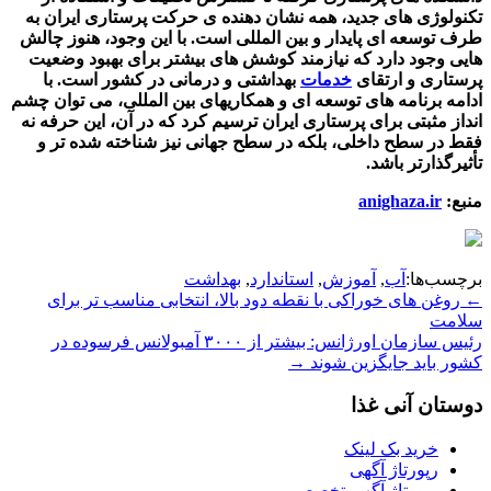
تکنولوژی های جدید، همه نشان دهنده ی حرکت پرستاری ایران به
طرف توسعه ای پایدار و بین المللی است. با این وجود، هنوز چالش
هایی وجود دارد که نیازمند کوشش های بیشتر برای بهبود وضعیت
پرستاری و ارتقای
خدمات
بهداشتی و درمانی در کشور است. با
ادامه برنامه های توسعه ای و همکاریهای بین المللی، می توان چشم
انداز مثبتی برای پرستاری ایران ترسیم کرد که در آن، این حرفه نه
فقط در سطح داخلی، بلکه در سطح جهانی نیز شناخته شده تر و
تأثیرگذارتر باشد.
منبع:
anighaza.ir
برچسب‌ها:
آب
,
آموزش
,
استاندارد
,
بهداشت
Post
←
روغن های خوراکی با نقطه دود بالا، انتخابی مناسب تر برای
سلامت
navigation
رئیس سازمان اورژانس: بیشتر از ۳۰۰۰ آمبولانس فرسوده در
کشور باید جایگزین شوند
→
دوستان آنی غذا
خرید بک لینک
رپورتاژ آگهی
رپورتاژ آگهی تخصصی