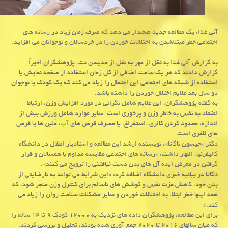
آنی غذا: یک مطالعه جدید هشدار می دهد که صرف زمان زیاد در رسانه های
اجتماعی خطر مبتلاشدن به اختلالات خوردن را در خردسالان و نوجوانان می افزاید.
به گزارش آنی غذا به نقل از مهر به نقل از مدیسن نت، پژوهشگران اخیراً
گزارش دادند که هر یک ساعت اضافی از کل زمان استفاده از صفحه نمایش یا
استفاده از شبکه های اجتماعی این احتمال را زیاد می کند که یک کودک یا نوجوان
دو سال بعد علایم اختلال خوردن را داشته باشد.
به گفته پژوهشگران، این علایم شامل نگرانی در مورد افزایش وزن، ارتباط
اعتماد به نفس به خاطر وزن و پرخوری است. سایر موارد شامل ورزش بیش از
اندازه، محدود کردن کالری، استفراغ، یا مصرف قرص های
آب
، مُلین ها یا قرص
های لاغری است.
دکتر «جیسون ناگاتا»، نویسنده ارشد این مطالعه و استادیار اطفال در دانشگاه
کالیفرنیا، اظهار داشت: «رسانه های اجتماعی مقایسه مداوم با همسالان و قرار
گرفتن در معرض ایده آل های بدن دست نیافتنی را ترویج می کنند».
ناگاتا در بیانیه خبری دانشگاه اضافه کرد: «این شرایط می تواند به نارضایتی از
بدن خود، کاهش عزت نفس و کوشش های ناسالم برای کنترل وزن منجر شود، که
همه اینها خطر ابتلاء به اختلالات خوردن و سایر مشکلات سلامت روان را زیاد می
کند.»
برای این مطالعه، پژوهشگران داده های نزدیک به ۱۲۰۰۰ کودک ۹ تا ۱۴ ساله را
که میان سالهای ۲۰۱۶ تا ۲۰۲۰ جمع آوری شده بودند، تحلیل و بررسی کردند.