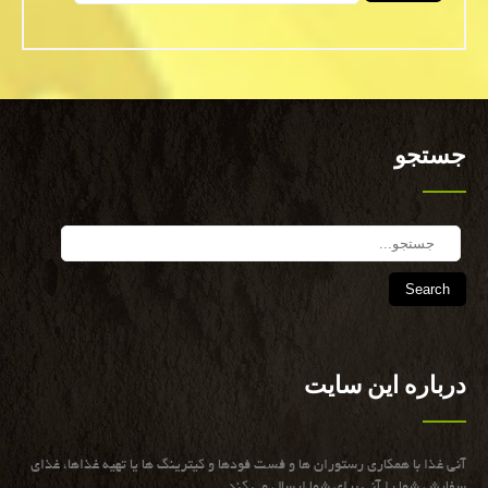
جستجو
Search
درباره این سایت
آنی غذا با همكاری رستوران ها و فست فودها و كیترینگ ها یا تهیه غذاها، غذای