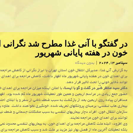
در گفتگو با آنی غذا مطرح شد نگرانی 
خون در هفته پایانی شهریور
سپتامبر 13, 2024
|
بدون دیدگاه
به گزارش آنی غذا، مدیرکل انتقال خون استان تهران با ابراز نگرانی از کاهش مراجعه 
برای اهدای خون در هفته پایانی شهریور ماه اظهار داشت: کاهش مراجعه برای اهدای 
تواند ذخایر خونی را تحت تاثیر قرار دهد.
دکتر سید منتظر شُبّر در گفت و گو با ایسنا،
با اعلان اینکه میزان مراجعه برای اهدای 
حضور جمع زیادی در مراسم اربعین و همین طور تعطیلات شهریور ماه کم شده بود، اظه
مسافران پیاده روی اربعین بعد از بازگشت به سبب ضعف ناشی از سفر و یا ابتلای احتم
بیماری هاب تنفسی؛ برمبنای پروتکلهای تعریف شده، خونگیری نخواهند داشت. علاوه بر
سازمان انتقال خون، افراد دچار بیماریهای تنفسی به سبب مشکلات جسمانی و ضعف نیز
توانند برای اهدای خون مراجعه نمایند.
وی افزود: البته علت کاهش مراجعه برای اهدای خون، به بیماریهای تنفسی محدود نمی
بلکه تعطیلات آخرین ماه از فصل بهار نیز مزید بر علت شد و سبب کاهش مراجعه برای