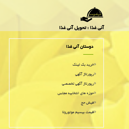
آنی غذا : تحویل آنی غذا
دوستان آنی غذا
خرید بک لینک
رپورتاژ آگهی
رپورتاژ آگهی تخصصی
حوزه های انتخابیه مجلس
فیش حج
قیمت بیسیم موتورولا