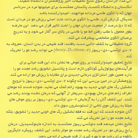
آنی غذا: خراسان رضوی نتایج تحقیقات اخیر پژوهشگران دانشگاه شفیلد،
انگلستان و دانشگاه کامست پاکستان ممکنست برای میلیونها مرد در سرتاسر
جهان که با الگوی طاسی مردانه مواجهند، امیدوارکننده باشد.
مدیکال گزارش کرد، طاسی با الگوی مردانه، علت اصلی ریزش مو در مردان است
که تا ۵۰ درصد از جمعیت مردان جهان را تحت تاثیر قرار می دهد. این عارضه
بطور معمول با عقب رفتن خط مو یا طاسی در بالای سر آغاز می شود و به تدریج
برمبنای الگوی مشخصی پیشرفت می کند.
گروه تحقیقاتی به کشف جالبی دست یافتند؛ قند طبیعی در بدن انسان، معروف به
۲-دی اوکسی-دی-ریبوز (۲-deoxy-D-ribose) می تواند رشد مو را تحریک
کند.
نتایج تحقیق امیدوارکننده بر روی موش ها نشان داد این قند حیاتی برای
فرآیندهای بیولوژیکی گوناگون لازم است و پتانسیل تشویق رشد مجدد مو را
دارد همین طور استراتژی درمانی جدیدی برای مقابله با ریزش مو ارائه می کند.
پژوهشگران در حین بررسی این که چگونه ۲-دی اوکسی-دی-ریبوز با ترویج
تشکیل رگ های خونی جدید به بهبود زخم کمک می نماید، متوجه شدند که موهای
اطراف زخم های درحال بهبودی، سریعتر از آنهایی که درمان نشده بودند رشد می
کنند. این کشف آنان را به آزمایش ۲-دی اوکسی-دی-ریبوز بر روی موش های
مبتلا به ریزش موی ناشی از تستوسترون سوق داد.
آنان متوجه شدند که این قند نه فقط تشکیل رگ های خونی جدید را تشویق، بلکه
رشد مجدد مو را نیز تحریک می کند.
نتایج نشان میدهد قند دئوکسی ریبوز ممکنست به اندازه ماینوکسیدیل، درمان
رایج ریزش مو، در تحریک رشد مجدد مو موثر باشد. این کشف، رویکرد جایگزین
بالقوه برای رشد مو با بهره گیری از قند طبیعی ارائه می دهد.