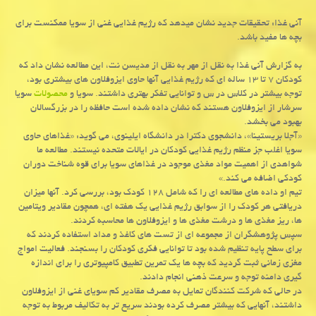
آنی غذا: تحقیقات جدید نشان میدهد که رژیم غذایی غنی از سویا ممکنست برای
بچه ها مفید باشد.
به گزارش آنی غذا به نقل از مهر به نقل از مدیسن نت، این مطالعه نشان داد که
کودکان ۷ تا ۱۳ ساله ای که رژیم غذایی آنها حاوی ایزوفلاون های بیشتری بود،
توجه بیشتر در کلاس در س و توانایی تفکر بهتری داشتند. سویا و
محصولات
سویا
سرشار از ایزوفلاون هستند که نشان داده شده است حافظه را در بزرگسالان
بهبود می بخشد.
«آجلا بریستینا»، دانشجوی دکترا در دانشگاه ایلینوی، می گوید: «غذاهای حاوی
سویا اغلب جز منظم رژیم غذایی کودکان در ایالات متحده نیستند. مطالعه ما
شواهدی از اهمیت مواد مغذی موجود در غذاهای سویا برای قوه شناخت دوران
کودکی اضافه می کند.»
تیم او داده های مطالعه ای را که شامل ۱۲۸ کودک بود، بررسی کرد. آنها میزان
دریافتی هر کودک را از سوابق رژیم غذایی یک هفته ای، همچون مقادیر ویتامین
ها، ریز مغذی ها و درشت مغذی ها و ایزوفلاون ها محاسبه کردند.
سپس پژوهشگران از مجموعه ای از تست های کاغذ و مداد استفاده کردند که
برای سطح پایه تنظیم شده بود تا توانایی فکری کودکان را بسنجند. فعالیت امواج
مغزی زمانی ثبت گردید که بچه ها یک تمرین تطبیق کامپیوتری را برای اندازه
گیری دامنه توجه و سرعت ذهنی انجام دادند.
در حالی که شرکت کنندگان تمایل به مصرف مقادیر کم سویای غنی از ایزوفلاون
داشتند، آنهایی که بیشتر مصرف کرده بودند سریع تر به تکالیف مربوط به توجه