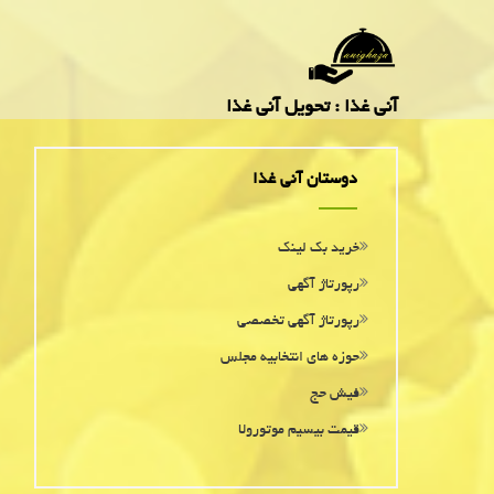
آنی غذا : تحویل آنی غذا
دوستان آنی غذا
خرید بک لینک
رپورتاژ آگهی
رپورتاژ آگهی تخصصی
حوزه های انتخابیه مجلس
فیش حج
قیمت بیسیم موتورولا