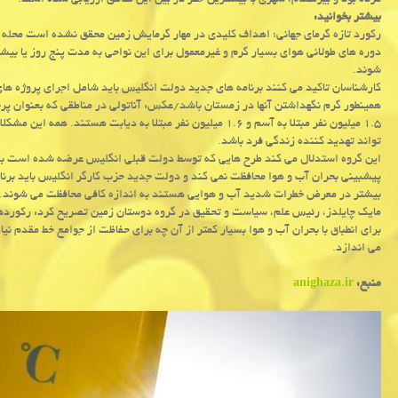
کرده بود و بیرمنگام، شهری با بیشترین خطر در بین این مناطق ارزیابی شده است.
بیشتر بخوانید:
رکورد تازه گرمای جهانی؛ اهداف کلیدی در مهار گرمایش زمین محقق نشده است محله 
دوره های طولانی هوای بسیار گرم و غیرمعمول برای این نواحی به مدت پنج روز یا ب
شوند.
کارشناسان تاکید می کنند برنامه های جدید دولت انگلیس باید شامل اجرای پروژه های
۱.۵ میلیون نفر مبتلا به آسم و ۱.۶ میلیون نفر مبتلا به دیابت
تواند تهدید کننده زندگی فرد باشد.
این گروه استدلال می کند طرح هایی که توسط دولت قبلی انگلیس عرضه شده است به ان
پیشبینی بحران آب و هوا محافظت نمی کند و دولت جدید حزب کارگر انگلیس باید برنام
بیشتر در معرض خطرات شدید آب و هوایی هستند به اندازه کافی محافظت می شوند.
مایک چایلدز، رئیس علم، سیاست و تحقیق در گروه دوستان زمین تصریح کرد: رکوردهای
برای انطباق با بحران آب و هوا بسیار کمتر از آن چه برای حفاظت از جوامع خط مقدم نی
می اندازد.
منبع:
anighaza.ir