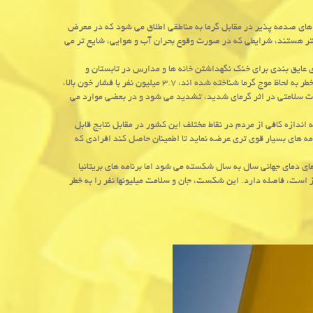
های صدمه پذیر در مقابل گرما به مناطقی اطلاق می شود که در معرض
یشتر هستند، شرایطی که در صورت وقوع بحران آب و هوایی، شایع تر می
 عایق بندی برای خنک نگهداشتن خانه ها و مدارس در تابستان و
همینطور گرم نگهداشتن آنها در زمستان باشد/عکس: آناتولی در مناطقی که بعنوان پرخطر به لحاظ موج گرما شناخته شده اند، ۳.۷ میلیون نفر با فشار خون بالا،
 هستند. همه این مشکلات سلامتی در اثر گرمای شدید، تشدید می شود و در بعضی موارد می
دازه کافی از مردم در نقاط مختلف این کشور در مقابل نتایج قابل
ه های بسیار قوی تری عرضه نماید تا اطمینان حاصل کند افرادی که
 دمای جهانی سال به سال شکسته می شود اما برنامه های بریتانیا
از است، فاصله دارد. این شکست، جان و سلامت میلیونها نفر را به خطر