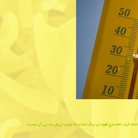
لام كرد؛ تخم مرغ قهوه ای رنگ نشانه بالا بودن ارزش غذایی آن نیست