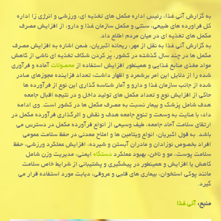
به گزارش آنی غذا، رئیس اداره مکمل های تغذیه ای، ورزشی و انرژی زا اداره
کل فراورده های طبیعی، سنتی و مکمل سازمان غذا و دارو، از افزایش مصرف
مکمل های تغذیه ای در میان مردم اطلاع داد.
به گزارش آنی غذا به نقل از مهر، ریحانه اکبریان، ضمن اشاره به افزایش مصرف
مکمل ها در چند سال گذشته در کشور، پُر کردن شکاف تغذیه ای ناشی از کاهش
مواد مغذی منابع غذایی و همینطور افزایش استفاده از
محصولات
آماده و فرآوری
شده را از دلایل این امر برشمرد و اظهار داشت: تعداد فزاینده مجوزهای صادر
شده از جانب سازمان غذا و دارو و آمار شناسه گذاری این نوع از فرآورده ها
حاکی از افزایش نوع و تعداد مکمل های تولید داخل و در نتیجه اقبال جامعه
هدف شامل پزشک و بیمار نسبت به مصرف مکمل ها در کشور است. وی ادامه
داد: با عنایت به وسعت و تنوع جامعه هدف و نقش و اثرگذاری فرآورده مکمل در
ارتقای سلامت آحاد جامعه، طیف وسیعی از انواع فرآورده مکمل در دسترس می
باشد. به قول اکبریان، انواع ویتامین ها و املاح معدنی در حفظ سلامت عمومی
افراد بخصوص نوزادان و مادران آبستن و شیرده، افزایش عملکرد ورزشی، حفظ
سلامت پوست، مو و ناخن، بهبود عملکرد
دستگاه
ایمنی، مدیریت وزن شامل
کاهش یا افزایش و همینطور در پیشگیری و پشتیبانی از شرایط خاص سلامت
مانند پوکی استخوان، بیماری های قلبی و عروقی، دیابت مورد استفاده قرار می
گیرد.
منبع:
آنی غذا