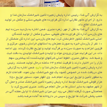
به گزارش آنی غذا، رئیس اداره پایش زنجیره تأمین شیرخشک سازمان غذا و
دارو، از اجرای مانور نظارتی اداره کل فراورده های طبیعی سنتی و مکمل در تولید
شیرخشک اطلاع داد.
به گزارش آنی غذا به نقل از مهر، زهره عنبری، ضمن اشاره به بازدید سرزده تیم
های بازرسی اداره کل فراورده های طبیعی، سنتی و مکمل از تولید کنندگان
اصلی شیرخشک کشور خاطرنشان کرد: تیم های بازرسی این اداره کل متشکل از
۱۰ نفر از بازرسان خبره به صورت همزمان به استانهای خراسان رضوی، مرکزی و
قزوین اعزام و به صورت سرزده بر فرآیند تولید و توزیع نظارت کردند. وی ادامه
داد: در این فرایند میزان ورودی مواد و اولیه و شیرخشک تولیدی به دقت ثبت
و ضبط شد. به قول عنبری، خطوط اصلی شرکتهای تولیدکننده که بیشترین سهم
بازار را در اختیار دارند با ظرفیت تمام و ۲۴ ساعته درحال تولید هستند. رئیس
اداره پایش زنجیره تأمین شیرخشک سازمان غذا و
دارو
، ضمن اشاره به گزارش
های دریافت شده در خصوص کمبود یک نوع شیرخشک، بیان نمود: اقدامات لازم
به منظور تأمین و توزیع این برند انجام شد. وی اظهار نمود: دستور توزیع ۶۵۰
هزار قوطی شیرخشک توسط اداره پایش زنجیره تأمین شیرخشک صادر و حمل آن
از شهر مشهد به سایر استان ها در حال انجام می باشد. عنبری تصریح کرد: با
هماهنگی صورت گرفته انتظار می رود این میزان شیرخشک تا اوایل هفته آتی در
شعب پخش شرکت ها توزیع و سپس در داروخانه ها آماده عرضه باشد.