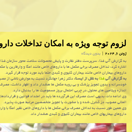
لزوم توجه ویژه به امکان تداخلات دار
ژوئن 6, 2024
|
بدون دیدگاه
به گزارش آنی غذا، سرپرست دفتر نظارت و پایش محصولات سلامت محور سازمان غذا و
اشاره کرد: تداخل مصرف برخی مکمل ها با داروهای خاص مانند امگا و وارفارین یا مکمل
داروهای بیماران خاص مانند بیماران کلیوی و کبدی حتما باید مورد توجه قرار گیرد.
به گزارش آنی
غذا
به نقل از ایسنا،
دکتر زهرا جهانگرد نسبت به عوارض ناشی از مص
خودسرانه و بدون تجویز پزشک و بی رویه مکمل ها هشدار داد و اظهار داشت: مصرف
اندازه ویتامین های محلول در چربی احتمال بروز مسمومیت ها را بدنبال دارد.
وی ادامه داد: بدیهی است مصرف این فرآورده ها باید در امتداد قوانین و قراردادهای
المللی مصوب، دز کنترل شده و با مشورت یا تجویز متخصصین مرتبط صورت پذیرد.
وی همین طور نسبت به تداخل مصرف برخی مکمل ها با داروهای خاص نظیر امگا با وارفا
داروهای بیماریهای خاص مانند بیماران کلیوی و کبدی هشدار داد.