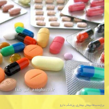
برچسب‌ها:
بیمار
,
بیماری
,
پزشك
,
دارو