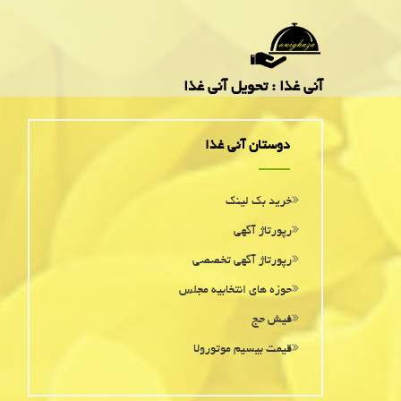
آنی غذا : تحویل آنی غذا
دوستان آنی غذا
خرید بک لینک
رپورتاژ آگهی
رپورتاژ آگهی تخصصی
حوزه های انتخابیه مجلس
فیش حج
قیمت بیسیم موتورولا