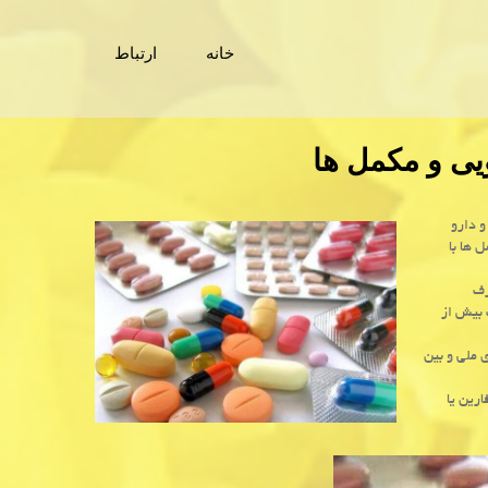
خانه
ارتباط
ویی و مکمل ها
 دارو
 ها با
رف
 بیش از
 ملی و بین
رین یا