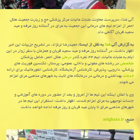
آنی غذا: سرپرست معاونت عتبات عالیات مرکز پزشکی حج و زیارت جمعیت هلال
احمر از اعزام تیم های درمانی این جمعیت به عراق در آستانه روز عرفه و عید
سعید قربان آگاهی داد.
به گزارش آنی
غذا
به نقل از ایسنا،
حمیدرضا لرنژاد، در تشریح جزییات این خبر
اظهار داشت: در آستانه روز عرفه و عید سعید قربان و همزمان با سفر زوار در این
ایام به عتبات عالیات، تیم ۴۴ نفره کادر
درمان
هلال احمر، شامل پزشکان
متخصص
در رشته های عفونی و داخلی، عمومی، پرستار، تکنسین فوریت های
پزشکی، دارویی، پذیرش، کارشناس آزمایشگاه، کارشناس انفورماتیک برای ارائه
خدمات
بهداشتی و درمانی در درمانگاه های ثابت به شهرهای مذهبی عراق اعزام
می شوند.
وی با اعلان اینکه این تیم ها از امروز و بعد از حضور در دوره های آموزشی و
جلسات توجیهی به عراق اعزام شدند، اظهار داشت: استقرار این تیم ها در
شهرهای مذهبی عراق تا پایان عید قربان و روز عرفه ادامه خواهد داشت.
منبع:
anighaza.ir