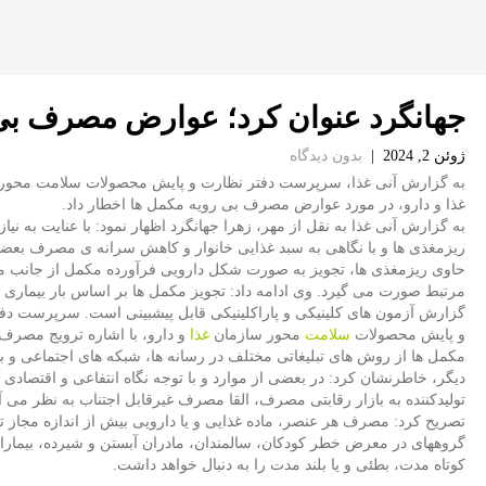
جهانگرد عنوان كرد؛ عوارض مصرف بی
ژوئن 2, 2024
|
بدون دیدگاه
به گزارش آنی غذا، سرپرست دفتر نظارت و پایش محصولات سلامت محور
غذا و دارو، در مورد عوارض مصرف بی رویه مکمل ها اخطار داد.
به گزارش آنی غذا به نقل از مهر، زهرا جهانگرد اظهار نمود: با عنایت به نیاز
ریزمغذی ها و با نگاهی به سبد غذایی خانوار و کاهش سرانه ی مصرف بعضی
حاوی ریزمغذی ها، تجویز به صورت شکل دارویی فرآورده مکمل از جانب 
مرتبط صورت می گیرد. وی ادامه داد: تجویز مکمل ها بر اساس بار بیماری ه
گزارش آزمون های کلینیکی و پاراکلینیکی قابل پیشبینی است. سرپرست دف
و پایش محصولات
سلامت
محور سازمان
غذا
و دارو، با اشاره ترویج مصرف
مکمل ها از روش های تبلیغاتی مختلف در رسانه ها، شبکه های اجتماعی و 
دیگر، خاطرنشان کرد: در بعضی از موارد و با توجه نگاه انتفاعی و اقتصاد
تولیدکننده به بازار رقابتی مصرف، القا مصرف غیرقابل اجتناب به نظر می آ
تصریح کرد: مصرف هر عنصر، ماده غذایی و یا دارویی بیش از اندازه مجاز ت
گروههای در معرض خطر کودکان، سالمندان، مادران آبستن و شیرده، بیماران
کوتاه مدت، بطئی و یا بلند مدت را به دنبال خواهد داشت.