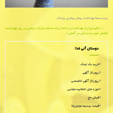
برچسب‌ها:
بهداشت
,
بیمار
,
بیماری
,
پزشك
Post
←
تاکید وزارت بهداشت بر ادامه ارائه خدمات مراکز درمانی در روز چهارشنبه
کاهش امید به زندگی در آلمان
→
navigation
دوستان آنی غذا
خرید بک لینک
رپورتاژ آگهی
رپورتاژ آگهی تخصصی
حوزه های انتخابیه مجلس
فیش حج
قیمت بیسیم موتورولا