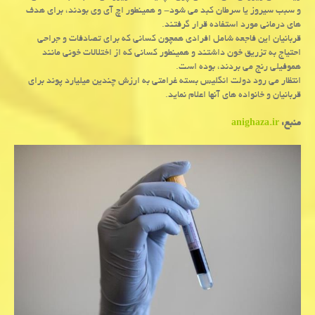
و سبب سیروز یا سرطان کبد می شود- و همینطور اچ آی وی بودند، برای هدف
های درمانی مورد استفاده قرار گرفتند.
قربانیان این فاجعه شامل افرادی همچون کسانی که برای تصادفات و جراحی
احتیاج به تزریق خون داشتند و همینطور کسانی که از اختلالات خونی مانند
هموفیلی رنج می بردند، بوده است.
انتظار می رود دولت انگلیس بسته غرامتی به ارزش چندین میلیارد پوند برای
قربانیان و خانواده های آنها اعلام نماید.
منبع:
anighaza.ir