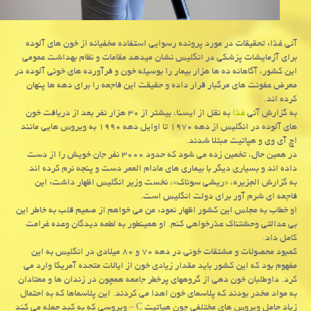
آنی غذا: تحقیقات در مورد پرونده رسوایی استفاده مخفیانه از خون های آلوده
برای آزمایشات پزشکی در انگلیس نشان میدهد مقامات و نظام بهداشت عمومی
این کشور، آگاهانه ده ها هزار بیمار را بوسیله خون و فرآورده های خونی آلوده در
معرض عفونت های مرگبار قرار داده و حقیقت این فاجعه را برای دهه ها پنهان
کرده اند.
به گزارش آنی
غذا
به نقل از ایسنا، بیشتر از ۳۰ هزار نفر بعد از دریافت خون
های آلوده در انگلیس از دهه ۱۹۷۰ تا اوایل دهه ۱۹۹۰ به ویروس هایی مانند
اچ آی وی و هپاتیت مبتلا شدند.
در همین حال، تخمین زده می شود که حدود ۳۰۰۰ نفر جان خویش را از دست
داده اند و بسیاری دیگر با بیماری های مادام العمر دست و پنجه نرم کرده اند.
به گزارش الجزیره، «ریشی سوناک»، نخست وزیر انگلیس اظهار داشت: این
فاجعه ای شرم آور برای دولت انگلیس است.
او خطاب به مجلس این کشور اظهار نمود: من می خواهم از صمیم قلب به خاطر این
بی عدالتی وحشتناک عذرخواهی کنم. او همینطور به لطمه دیدگان وعده غرامت
کامل داد.
کمبود محصولات و مشتقات خونی در دهه ۷۰ و ۸۰ میلادی در انگلیس به این
مفهوم بود که این کشور باید مقدار زیادی خون از ایالات متحده آمریکا وارد می
کرد. داوطلبان خون دهی از گروههای پرخطر جامعه همچون در زندان ها و معتادان
به مواد مخدر بودند که پلاسمای خون اهدا می کردند. این پلاسماها که به احتمال
زیاد حامل ویروس های مختلفی چون هپاتیت C – ویروسی که به کبد حمله می کند