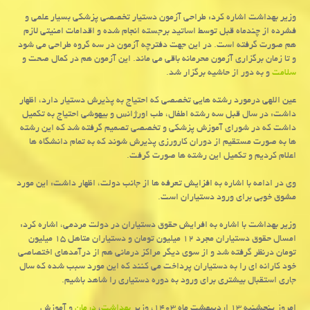
وزیر بهداشت اشاره کرد: طراحی آزمون دستیار تخصصی پزشکی بسیار علمی و
فشرده از چندماه قبل توسط اساتید برجسته انجام شده و اقدامات امنیتی لازم
هم صورت گرفته است. در این جهت دفترچه آزمون در سه گروه طراحی می شود
و تا زمان برگزاری آزمون محرمانه باقی می ماند. این آزمون هم در کمال صحت و
سلامت
و به دور از حاشیه برگزار شد.
عین اللهی درمورد رشته هایی تخصصی که احتیاج به پذیرش دستیار دارد، اظهار
داشت: در سال قبل سه رشته اطفال، طب اورژانس و بیهوشی احتیاج به تکمیل
داشت که در شورای آموزش پزشکی و تخصصی تصمیم گرفته شد که این رشته
ها به صورت مستقیم از دوران کارورزی پذیرش شوند که به تمام دانشگاه ها
اعلام کردیم و تکمیل این رشته ها صورت گرفت.
وی در ادامه با اشاره به افزایش تعرفه ها از جانب دولت، اظهار داشت: این مورد
مشوق خوبی برای ورود دستیاران است.
وزیر بهداشت با اشاره به افرایش حقوق دستیاران در دولت مردمی، اشاره کرد:
امسال حقوق دستیاران مجرد ۱۲ میلیون تومان و دستیاران متاهل ۱۵ میلیون
تومان درنظر گرفته شد و از سوی دیگر مراکز درمانی هم از درآمدهای اختصاصی
خود کارانه ای را به دستیاران پرداخت می کنند که این مورد سبب شده که سال
جاری استقبال بیشتری برای ورود به دوره دستیاری را شاهد باشیم.
امروز پنجشنبه ۱۳ اردیبهشت ماه ۱۴۰۳، وزیر
بهداشت
،
درمان
و آموزش