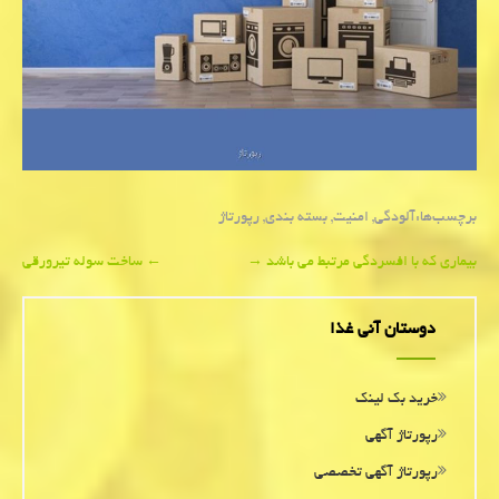
برچسب‌ها:
آلودگی
,
امنیت
,
بسته بندی
,
رپورتاژ
Post
بیماری که با افسردگی مرتبط می باشد
→
←
ساخت سوله تیرورقی
navigation
دوستان آنی غذا
خرید بک لینک
رپورتاژ آگهی
رپورتاژ آگهی تخصصی