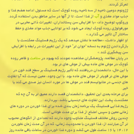
تمرکز کردند.
ژژونوم دومین ناحیه از سه ناحیه روده کوچک است که مسئول ادامه هضم غذا و
جذب مواد مغذی و
آب
از غذا است، تا از آنها در سایر مناطق بدن استفاده گردد.
وروگوپ توضیح داد: «با افزایش سن پستانداران، تغییرات ذاتی مخربی در
مورفولوژی روده کوچک ایجاد می شود که بر توانایی جذب مواد مغذی و حفظ
ساختار آن تأثیر می گذارد.»
او اظهار داشت: «مطالعه ما نشان میدهد که یک رژیم فستینگ ممکنست با
بازگرداندن ژژنوم به نسخه “جوان تر” خود از این تغییرات در رابطه با افزایش
سن پیشگیری کند.»
در پایان مطالعه، پژوهشگران مشاهده نمودند که بهبود در
سلامت
و ظاهر روده
کوچک در موش های ماده بیش از موش های نر بود.
با این حال، دانشمندان دریافتند که تأثیر رژیم فستینگ بر سطح قند خون در
موش های نر قویتر از موش های ماده بود. با این وجود، معین نیست که آیا تفاوت
های جنسی در متابولیسم قند در موش ها در مورد انسان نیز صدق می کند یا
خیر.
برای مرحله بعدی این تحقیق، دانشمندان قصد دارند عمیق تر به آن چه که
ممکنست پشت این تفاوت های جنسیتی باشد، بپردازند.
رژیم غذایی فستینگ یک برنامه زمان بندی شده برای غذا خوردن در دوره های
زمانی معین و سپس امتناع از غذا برای مدت طولانی است.
چندین روش مختلف فستینگ متناوب وجود دارند که تعدادی از الگوهای محبوب
تر آن عبارتند از: غذا خوردن با محدودیت زمانی، که در آن مدت زمان نخوردن
۱۲، ۱۴ یا ۱۶ ساعت طول می کشد و دوره غذا خوردن در ساعات باقی مانده روز