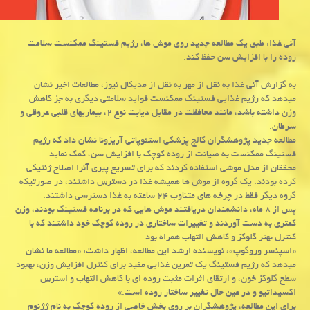
آنی غذا: طبق یک مطالعه جدید روی موش ها، رژیم فستینگ ممکنست سلامت
روده را با افزایش سن حفظ کند.
به گزارش آنی غذا به نقل از مهر به نقل از مدیکال نیوز، مطالعات اخیر نشان
میدهد که رژیم غذایی فستینگ ممکنست فواید سلامتی دیگری به جز کاهش
وزن داشته باشد، مانند محافظت در مقابل دیابت نوع ۲، بیماریهای قلبی عروقی و
سرطان.
مطالعه جدید پژوهشگران کالج پزشکی استئوپاتی آریزونا نشان داد که رژیم
فستینگ ممکنست به صیانت از روده کوچک با افزایش سن، کمک نماید.
محققان از مدل موشی استفاده کردند که برای تسریع پیری آنرا اصلاح ژنتیکی
کرده بودند. یک گروه از موش ها همیشه غذا در دسترس داشتند، در صورتیکه
گروه دیگر فقط در چرخه های متناوب ۲۴ ساعته به غذا دسترسی داشتند.
پس از ۸ ماه، دانشمندان دریافتند موش هایی که در برنامه فستینگ بودند، وزن
کمتری به دست آوردند و تغییرات ساختاری در روده کوچک خود داشتند که با
کنترل بهتر گلوکز و کاهش التهاب همراه بود.
«اسپنسر وروگوپ»، نویسنده ارشد این مطالعه، اظهار داشت: «مطالعه ما نشان
میدهد که رژیم فستینگ یک تمرین غذایی مفید برای کنترل افزایش وزن، بهبود
سطح گلوکز خون، و ارتقای اثرات مثبت روده ای با کاهش التهاب و استرس
اکسیداتیو و در عین حال تغییر ساختار روده است.»
برای این مطالعه، پژوهشگران بر روی بخش خاصی از روده کوچک به نام ژژنوم