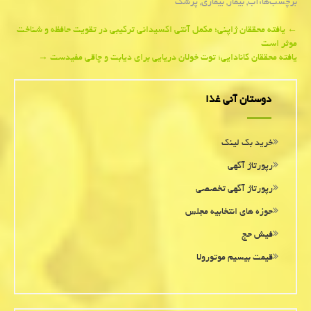
برچسب‌ها:
آب
,
بیمار
,
بیماری
,
پزشك
Post
←
یافته محققان ژاپنی؛ مکمل آنتی اکسیدانی ترکیبی در تقویت حافظه و شناخت
موثر است
navigation
یافته محققان كانادایی؛ توت خولان دریایی برای دیابت و چاقی مفیدست
→
دوستان آنی غذا
خرید بک لینک
رپورتاژ آگهی
رپورتاژ آگهی تخصصی
حوزه های انتخابیه مجلس
فیش حج
قیمت بیسیم موتورولا