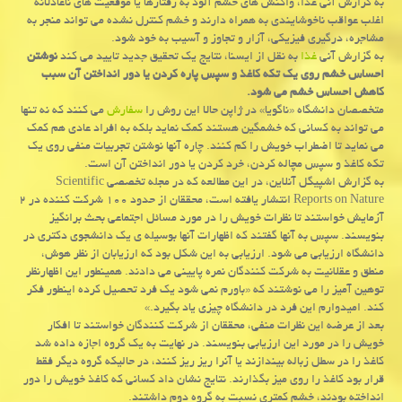
به گزارش آنی غذا، واکنش های خشم آلود به رفتارها یا موقعیت های ناعادلانه
اغلب عواقب ناخوشایندی به همراه دارند و خشم کنترل نشده می تواند منجر به
مشاجره، درگیری فیزیکی، آزار و تجاوز و آسیب به خود شود.
به گزارش آنی
غذا
به نقل از ایسنا، نتایج یک تحقیق جدید تایید می کند
نوشتن
احساس خشم روی یک تکه کاغذ و سپس پاره کردن یا دور انداختن آن سبب
کاهش احساس خشم می شود.
متخصصان دانشگاه «ناگویا» در ژاپن حالا این روش را
سفارش
می کنند که نه تنها
می تواند به کسانی که خشمگین هستند کمک نماید بلکه به افراد عادی هم کمک
می نماید تا اضطراب خویش را کم کنند. چاره آنها نوشتن تجربیات منفی روی یک
تکه کاغذ و سپس مچاله کردن، خرد کردن یا دور انداختن آن است.
به گزارش اشپیگل آنلاین، در این مطالعه که در مجله تخصصی Scientific
Reports on Nature انتشار یافته است، محققان از حدود ۱۰۰ شرکت کننده در ۲
آزمایش خواستند تا نظرات خویش را در مورد مسائل اجتماعی بحث برانگیز
بنویسند. سپس به آنها گفتند که اظهارات آنها بوسیله ی یک دانشجوی دکتری در
دانشگاه ارزیابی می شود. ارزیابی به این شکل بود که ارزیابان از نظر هوش،
منطق و عقلانیت به شرکت کنندگان نمره پایینی می دادند. همینطور این اظهارنظر
توهین آمیز را می نوشتند که «باورم نمی شود یک فرد تحصیل کرده اینطور فکر
کند. امیدوارم این فرد در دانشگاه چیزی یاد بگیرد.»
بعد از عرضه این نظرات منفی، محققان از شرکت کنندگان خواستند تا افکار
خویش را در مورد این ارزیابی بنویسند. در نهایت به یک گروه اجازه داده شد
کاغذ را در سطل زباله بیندازند یا آنرا ریز ریز کنند، در حالیکه گروه دیگر فقط
قرار بود کاغذ را روی میز بگذارند. نتایج نشان داد کسانی که کاغذ خویش را دور
انداخته بودند، خشم کمتری نسبت به گروه دوم داشتند.