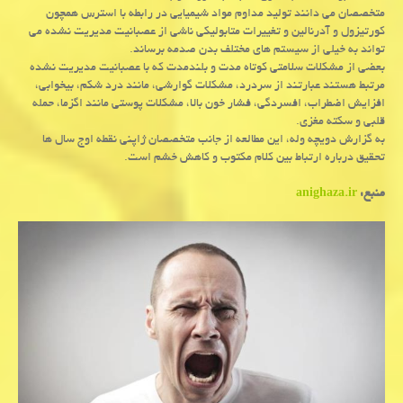
متخصصان می دانند تولید مداوم مواد شیمیایی در رابطه با استرس همچون
کورتیزول و آدرنالین و تغییرات متابولیکی ناشی از عصبانیت مدیریت نشده می
تواند به خیلی از سیستم های مختلف بدن صدمه برساند.
بعضی از مشکلات سلامتی کوتاه مدت و بلندمدت که با عصبانیت مدیریت نشده
مرتبط هستند عبارتند از سردرد، مشکلات گوارشی، مانند درد شکم، بیخوابی،
افزایش اضطراب، افسردگی، فشار خون بالا، مشکلات پوستی مانند اگزما، حمله
قلبی و سکته مغزی.
به گزارش دویچه وله، این مطالعه از جانب متخصصان ژاپنی نقطه اوج سال ها
تحقیق درباره ارتباط بین کلام مکتوب و کاهش خشم است.
منبع:
anighaza.ir