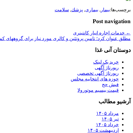
برچسب‌ها:
بیمار
,
بیماری
,
پزشك
,
سلامت
Post navigation
←
خدمات اجاره انبار کانتینری
مطلق عنوان كرد؛ تامین پروتئین و کالری مورد نیاز برای گروههای کم
دوستان آنی غذا
خرید بک لینک
رپورتاژ آگهی
رپورتاژ آگهی تخصصی
حوزه های انتخابیه مجلس
فیش حج
قیمت بیسیم موتورولا
آرشیو مطالب
مرداد ۱۴۰۵
تیر ۱۴۰۵
خرداد ۱۴۰۵
اردیبهشت ۱۴۰۵