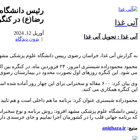
رضا(ع) در کنگ
آنی غذا
آوریل 12, 2024
آنی غذا : تحویل آنی غذا
|
بدون دیدگاه
به گزارش آنی غذا، خراسان رضوی رییس دانشگاه علوم پزشکی مشهد اظهار داشت: ۲۰ عمل به شکل زنده از اتاق عمل بیمارستان امام رضا(ع) تا فردا شب د
محمود محمودزاده شبستری امروز، ۲۴ فروردین ماه، در کنگره بین المللی بیماریهای مادرزادی قلب کاسپین که در مجتمع شهدای
می شود. این کنگره روزهای اول بصورت محدود در بیمارستان رضوی آ
این کنگره همکاری می کنند.
محمودزاده شبستری عنوان کرد: برنامه ما هم داخلی است و هم تایید CSI را دارد که در ایران و مشهد با همراهی آستان قدس رضوی و دانشگاه علوم پزشکی مشهد این برنامه جهانی را اجرا می نماییم.
که برنامه جهانی قلب را در کشورمان اجرا نماییم و جای خرسندی دارد
منبع:
anighaza.ir