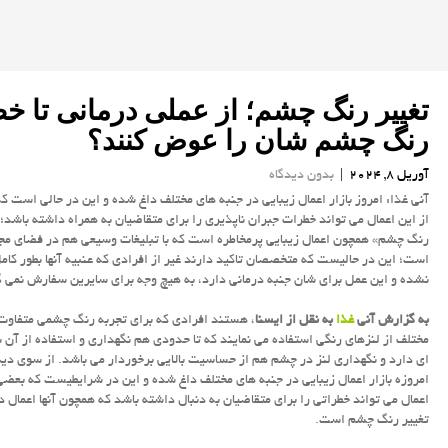
تغییر رنگ چشم؛ از عملی درمانی تا خ
رنگ چشم شان را عوض کنند؟
آوریل 8, 2024
|
بدون دیدگاه
آنی غذا: امروز بازار اعمال زیبایی در جنبه های مختلف داغ شده و این در حالی است ک
از این اعمال می تواند خطرات جبران ناپذیری را برای متقاضیان به همراه داشته باشد؛ 
رنگ چشم» همچون اعمال زیبایی پرمخاطره است که با تبلیغات وسیعی هم در فضای مج
است؛ این در حالیست که متخصصان تاکید دارند غیر از افرادی که عنبیه آنها بطور کامل
نشده و این عمل برای شان جنبه درمانی دارد، به هیچ وجه برای سایرین سفارش نمی گ
به گزارش آنی
غذا
به نقل از ایسنا
، هستند افرادی که برای تجربه رنگ چشمی متفاوت
مختلف از لنزهای رنگی استفاده می نمایند که تا حدودی هم نگهداری و استفاده از آن 
ای دارد و نگهداری لنز در چشم هم از حساسیت بالایی برخوردار می باشد. از سوی دی
امروزه بازار اعمال زیبایی در جنبه های مختلف داغ شده و این در شرایطیست که بعضی
اعمال می تواند خطراتی را برای متقاضیان به دنبال داشته باشد که همچون آنها اعمال در 
تغییر رنگ چشم است.