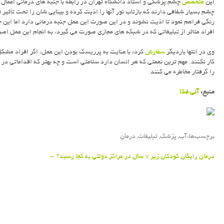
این
متخصص
چشم پزشکی و استاد دانشگاه تهران در رابطه با جنبه های درمانی اعمال د
چشم بسیار شفافی دارند که بازتاب نور آنها را اذیت کرده و بینایی شان را تحت تأثیر 
رنگی فراهم نمود تا اذیت نشوند و در این صورت این عمل جنبه درمانی دارد اما این 
افراد متاثر از تبلیغاتی که در شبکه های مجازی صورت می گیرد، به انجام این عمل اصر
وی در انتها باردیگر
سفارش
کرد: با عنایت به پرریسک بودن این عمل، اگر افراد مشکل ق
کار نکنند. مهم ترین نعمتی که هر انسان دارد سلامتی است و چه بهتر که اقداماتی در
را گرفتار مخاطره می کنند.
منبع:
آنی غذا
برچسب‌ها:
آب
,
پزشك
,
تبلیغات
,
درمان
P
درمان رایگان کودکان زیر ۷ سال در مراکز دولتی به کجا رسید؟
→
o
s
t
n
a