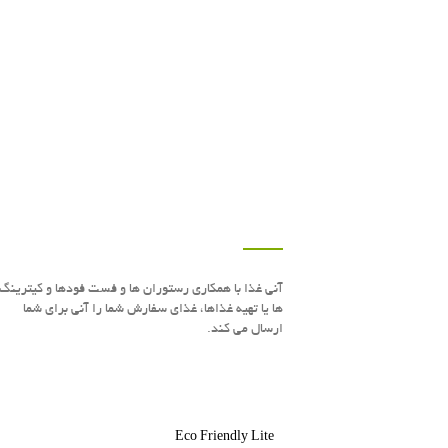
v
i
g
a
t
i
o
n
درباره این سایت
آنی غذا با همكاری رستوران ها و فست فودها و كیترینگ
ها یا تهیه غذاها، غذای سفارش شما را آنی برای شما
ارسال می كند.
Eco Friendly Lite