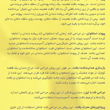
دندان است. در پیوند بافت همبند، یک زبانه پوستی از سقف دهان بریده می
شود و بافتی از زیر زبانه بافتی آن به نام “بافت همبند ساب اپی تلیال” برداشته
شده و سپس به بافت لثه اطراف ریشه دندان که بیرون زده است، پیوند می
شود. پس از برداشتن بافت همبند از سقف دهان، پوست روی سقف دهان به جای
خود برگردانده شده و بخیه می شود.
پیوند استخوان
: در جراحی لثه، زمانی که استخوانی که ریشه دندان را احاطه
کرده است آسیب ببیند یا از بین برود، ممکن است فرد نیاز به پیوند استخوان
داشته باشد. این روش شامل جایگزینی استخوان آسیب‌دیده بااستخوان جدید
است. این استخوان ممکن است استخوان فرد، استخوان ساخته‌شده یا استخوان
اهدایی باشد. هدف از پیوند استخوان، نگه‌داشتن دندان در جای خود و کمک به
رشد مجدد آن است.
بازسازی هدایت‌شده بافت
: در طول این روش جراحی لثه، جراح دندان یک قطعه
کوچک از مواد مشبک را بین استخوان و بافت لثه فرد قرار می‌دهد. این ماده از
رشد لثه در فضایی که استخوان باید باشد جلوگیری می‌کند و به استخوان و بافت
همبند اجازه می‌دهد تا دوباره رشد کنند.
جراحی لثه با لیزر:
دندان‌پزشکان از این روش جراحی لثه، برای کاهش اندازه
پاکت‌ها و ترمیم بافت همبند آسیب‌دیده استفاده می‌کنند.
پروتئین‌های محرک بافت
: این روش در جراحی لثه، شامل استفاده از ژل حاوی