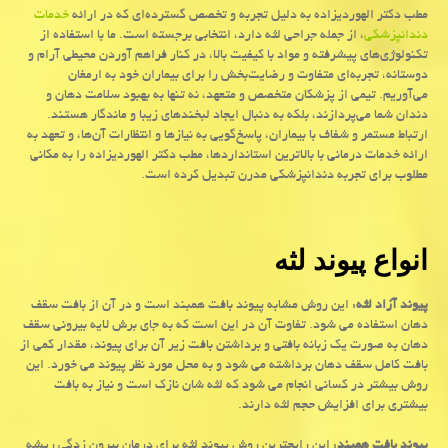
مطب دکتر الهوردیزاده به دلیل تجربه و تخصص گسترده‌ای که در ارائه
خدمات
دندانپزشکی
، از جمله جراحی لثه دارد، انتخابی برجسته است. ما با استفاده از
تکنولوژی‌های پیشرفته و مواد با کیفیت بالا، در کنار فراهم آوردن محیطی آرام و
دوستانه، تجربه‌ای متفاوت و رضایت‌بخش را برای بیماران خود به ارمغان
می‌آوریم. تیمی از پزشکان متخصص و متعهد، نه تنها به بهبود سلامت دهان و
دندان شما می‌پردازند، بلکه به دنبال ایجاد لبخندهای زیبا و ماندگار هستند.
ارتباط مستمر و شفاف با بیماران، پاسخ‌گویی به نیازها و انتظارات آن‌ها، و تعهد به
ارائه خدمات درمانی با بالاترین استانداردها، مطب دکتر الهوردیزاده را به مکانی
مطلوب برای تجربه دندانپزشکی مدرن تبدیل کرده است.
انواع پیوند لثه
پیوند آزاد لثه
: این روش مشابه پیوند بافت همبند است و در آن از بافت سقف
دهان استفاده می شود. تفاوت آن در این است که به جای برش لایه بیرونی سقف
دهان به صورت یک زبانه بافتی و برداشتن بافت زیر آن برای پیوند، مقدار کمی از
بافت کامل سقف دهان برداشته می شود و به محل مورد نظر پیوند می خورد. این
روش بیشتر در کسانی انجام می شود که لثه شان نازک است و نیاز به بافت
بیشتری برای افزایش حجم لثه دارند.
پیوند بافت همبند
: این رایجترین روش پیوند لثه برای درمان بیرون زدگی ریشه