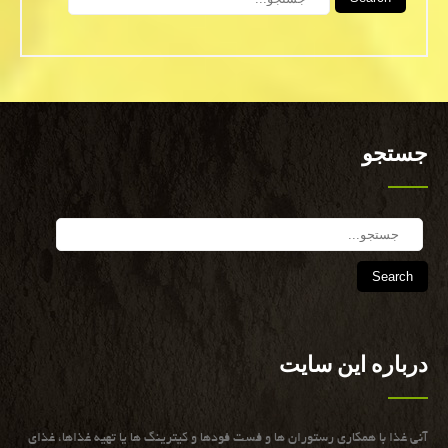
جستجو
Search
درباره این سایت
آنی غذا با همكاری رستوران ها و فست فودها و كیترینگ ها یا تهیه غذاها، غذای