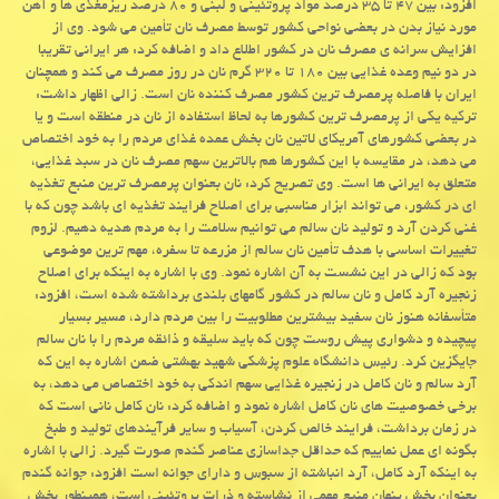
افزود: بین ۴۷ تا ۳۵ درصد مواد پروتئینی و لبنی و ۸۰ درصد ریزمغذی ها و آهن
مورد نیاز بدن در بعضی نواحی کشور توسط مصرف نان تأمین می شود. وی از
افزایش سرانه ی مصرف نان در کشور اطلاع داد و اضافه کرد: هر ایرانی تقریبا
در دو نیم وعده غذایی بین ۱۸۰ تا ۳۲۰ گرم نان در روز مصرف می کند و همچنان
ایران با فاصله پرمصرف ترین کشور مصرف کننده نان است. زالی اظهار داشت:
ترکیه یکی از پرمصرف ترین کشورها به لحاظ استفاده از نان در منطقه است و یا
در بعضی کشورهای آمریکای لاتین نان بخش عمده غذای مردم را به خود اختصاص
می دهد، در مقایسه با این کشورها هم بالاترین سهم مصرف نان در سبد غذایی،
متعلق به ایرانی ها است. وی تصریح کرد: نان بعنوان پرمصرف ترین منبع تغذیه
ای در کشور، می تواند ابزار مناسبی برای اصلاح فرایند تغذیه ای باشد چون که با
غنی کردن آرد و تولید نان سالم می توانیم سلامت را به مردم هدیه دهیم. لزوم
تغییرات اساسی با هدف تأمین نان سالم از مزرعه تا سفره، مهم ترین موضوعی
بود که زالی در این نشست به آن اشاره نمود. وی با اشاره به اینکه برای اصلاح
زنجیره آرد کامل و نان سالم در کشور گامهای بلندی برداشته شده است، افزود:
متأسفانه هنوز نان سفید بیشترین مطلوبیت را بین مردم دارد، مسیر بسیار
پیچیده و دشواری پیش روست چون که باید سلیقه و ذائقه مردم را با نان سالم
جایگزین کرد. رئیس دانشگاه علوم پزشکی شهید بهشتی ضمن اشاره به این که
آرد سالم و نان کامل در زنجیره غذایی سهم اندکی به خود اختصاص می دهد، به
برخی خصوصیت های نان کامل اشاره نمود و اضافه کرد: نان کامل نانی است که
در زمان برداشت، فرایند خالص کردن، آسیاب و سایر فرآیندهای تولید و طبخ
بگونه ای عمل نماییم که حداقل جداسازی عناصر گندم صورت گیرد. زالی با اشاره
به اینکه آرد کامل، آرد انباشته از سبوس و دارای جوانه است افزود: جوانه گندم
بعنوان بخش پنهان منبع مهمی از نشاسته و ذرات پروتئینی است، همینطور بخش