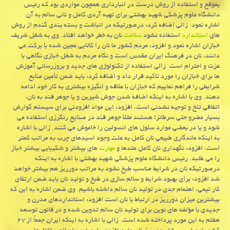
بموقع و استفاده از روش درست در انبارداری همچون مواردی بود که رئیس
دانشگاه علوم پزشکی شهید بهشتی برای تهیه آردی کامل و نانی سالم به آن
اشاره نمود. زالی اضافه کرد: درصورتیکه در انباشت و بسته بندی گندم از روش
های
استاندارد
استفاده نشود
سلامت
نان به خطر خواهد افتاد. وی به شغل شریف
خبازان اشاره نمود و افزود: مردم کشور ما نان را کالایی عجین شده با برکت می
دانند، نان در فرهنگ ایران مقدس است و نگاه مردم به شغل خبازی نگاهی با
عزت و احترام است. زالی استفاده از تکنولوژی های جدید و بروزرسانی آموزش
ها برای خبازان را مورد تاکید قرار داد و اضافه کرد: باید ضمن تأمین منابع
شرایطی را فراهم نماییم که خبازان با علاقه و انگیزه بیشتری به کار خود ادامه
دهند. وی با اشاره به اینکه اضافه شدن جوش شیرین و یا جوهر قند به نان،
اتفاقی تلخ و توجیه نشدنی است، افزود: این مواد افزودنی برای سیستم گوارش
بسیار مضرو حتی سرطانزا هستند مثلا جوهر قند در صنایع رنگرزی استفاده می
شود و یا در بعضی موارد سلول های انسولین را خاموش می کنند. زالی با اشاره
به اینکه ماندگاری طبیعی نان کامل به علت وجود اسیدهای چرب به مراتب کمتر
است، افزود: نگهداری نان کامل متدها و
مهارت
های بیشتر و شکیبایی بیشتر خباز
را می طلبد. رئیس دانشگاه علوم پزشکی شهید بهشتی با اشاره به اینکه
درصورتیکه نان در شرایط مناسب طبخ نشود به مراتب دورریز هم بیشتر خواهد
شد افزود: برای بهبود شرایط و سالم سازی در طبخ و تولید نان باید ضمن ارتقای
کار تیمی، اهتمام جدی در تولید نان سالم داشته باشیم. وی ضمن اشاره به این که
بیشترین میزان دورریز در ارتباط با نان است افزود: استانداردهای مدرن و
جدیدی با مؤلفه های نوین برای تولید نان سالم تدوین شده و در قانون توسعه
هفتم به این مورد پرداخته شده است. زالی با اشاره به اینکه ایران جمعاً از ۲۷