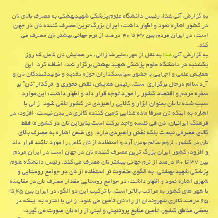
به گزارش آنی غذا، رئیس دانشگاه علوم پزشکی شهیدبهشتی به مصرف بالای نان
در کشور اشاره نمود و اظهار داشت: ایران بزرگ ترین مصرف کننده نان در جهان
است، در ایران مردم بین ۳۷ تا ۴۰ درصد از نرم جهانی بیشتر نان مصرف می
کند.
به گزارش آنی
غذا
به نقل از مهر، علیرضا زالی، در همایش نان کامل که روز
یکشنبه در دانشگاه علوم پزشکی شهید بهشتی برگزار شد، اضافه کرد: این
همایش علمی و اجرایی با حضور سیاستگذاران حوزه تغذیه و تولیدکنندگان نان و
آرد سالم درحال برگزاری است. رئیس همایش، نقش محوری و اثرگذار “نان” بر
سفره مردم و اقتصاد کشور را مورد توجه قرار داد و اظهار داشت: این موارد
سبب شده تا نان بعنوان ابزار و کالایی راهبردی در کشور تلقی شود. زالی با
اشاره به اینکه نان صرفا ماده غذایی تأمین کننده کالری در بدن نیست، افزود: در
فرهنگ ایرانیان، نان فی نفسه واجد برکت است بنابراین نان در کشور ما فقط
کالای مصرفی نیست بلکه نقش راهبردی دارد. وی ضمن اشاره به مصرف بالای
نان در کشور، لزوم سالم بودن آرد و استفاده از نان کامل را مورد تاکید قرار داد
و افزود: کشور ایران بزرگ ترین مصرف کننده نان در جهان است در ایران مردم
بین ۳۷ تا ۴۰ درصد از نرم جهانی بیشتر نان مصرف می کند. رئیس دانشگاه علوم
پزشکی شهید بهشتی، به الگوی متفاوت تر استفاده از نان در جوامع روستایی و
شهری اشاره نمود و اظهار داشت: در جوامع روستایی مقدار مصرف نان در مقایسه
با شهر های کشور به مراتب بالاتر است، با ترکیب این دو الگو، در ایران بین ۴۵ تا
۶۵ درصد کالری شهروندان از راه نان تأمین می شود. زالی با اشاره به اینکه در
بعضی مناطق کشور، تأمین منابع پروتئینی و لبنی از راه نان صورت می گیرد،