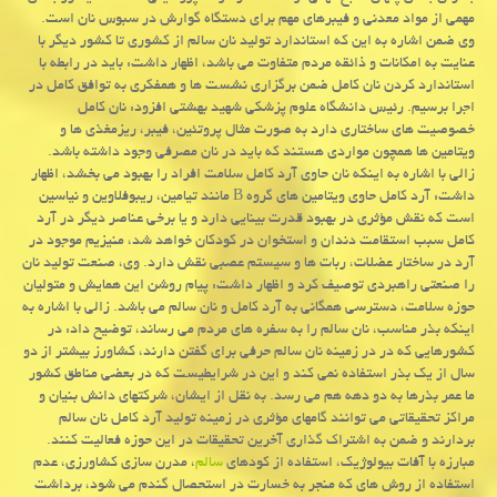
مهمی از مواد معدنی و فیبرهای مهم برای دستگاه گوارش در سبوس نان است.
وی ضمن اشاره به این که استاندارد تولید نان سالم از کشوری تا کشور دیگر با
عنایت به امکانات و ذائقه مردم متفاوت می باشد، اظهار داشت: باید در رابطه با
استاندارد کردن نان کامل ضمن برگزاری نشست ها و همفکری به توافق کامل در
اجرا برسیم. رئیس دانشگاه علوم پزشکی شهید بهشتی افزود: نان کامل
خصوصیت های ساختاری دارد به صورت مثال پروتئین، فیبر، ریزمغذی ها و
ویتامین ها همچون مواردی هستند که باید در نان مصرفی وجود داشته باشد.
زالی با اشاره به اینکه نان حاوی آرد کامل سلامت افراد را بهبود می بخشد، اظهار
داشت: آرد کامل حاوی ویتامین های گروه B مانند تیامین، ریبوفلاوین و نیاسین
است که نقش مؤثری در بهبود قدرت بینایی دارد و یا برخی عناصر دیگر در آرد
کامل سبب استقامت دندان و استخوان در کودکان خواهد شد، منیزیم موجود در
آرد در ساختار عضلات، ربات ها و سیستم عصبی نقش دارد. وی، صنعت تولید نان
را صنعتی راهبردی توصیف کرد و اظهار داشت: پیام روشن این همایش و متولیان
حوزه سلامت، دسترسی همگانی به آرد کامل و نان سالم می باشد. زالی با اشاره به
اینکه بذر مناسب، نان سالم را به سفره های مردم می رساند، توضیح داد: در
کشورهایی که در در زمینه نان سالم حرفی برای گفتن دارند، کشاورز بیشتر از دو
سال از یک بذر استفاده نمی کند و این در شرایطیست که در بعضی مناطق کشور
ما عمر بذرها به دو دهه هم می رسد. به نقل از ایشان، شرکتهای دانش بنیان و
مراکز تحقیقاتی می توانند گامهای مؤثری در زمینه تولید آرد کامل نان سالم
بردارند و ضمن به اشتراک گذاری آخرین تحقیقات در این حوزه فعالیت کنند.
مبارزه با آفات بیولوژیک، استفاده از کودهای
سالم
، مدرن سازی کشاورزی، عدم
استفاده از روش های که منجر به خسارت در استحصال گندم می شود، برداشت