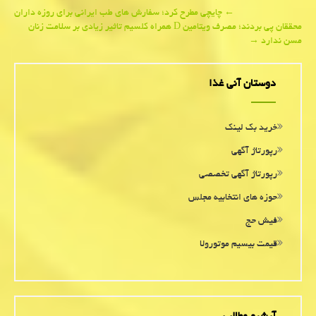
Post
←
چایچی مطرح كرد؛ سفارش های طب ایرانی برای روزه داران
محققان پی بردند؛ مصرف ویتامین D همراه کلسیم تاثیر زیادی بر سلامت زنان
navigation
مسن ندارد
→
دوستان آنی غذا
خرید بک لینک
رپورتاژ آگهی
رپورتاژ آگهی تخصصی
حوزه های انتخابیه مجلس
فیش حج
قیمت بیسیم موتورولا