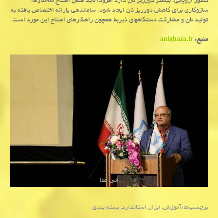
کشور اروپایی، بیشتر دورریز نان دارد افزود: باید ضمن اصلاح ساختارها،
سازوکاری برای کاهش دورریز نان ایجاد شود، ساماندهی یارانه اختصاص یافته به
تولید نان و مشارکت دستگاههای ذیربط همچون راهکارهای اصلاح این مورد است.
منبع:
anighaza.ir
برچسب‌ها:
آموزش
,
ابزار
,
استاندارد
,
بسته بندی