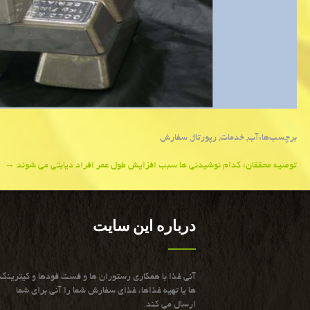
برچسب‌ها:
آب
,
خدمات
,
رپورتاژ
,
سفارش
Post
توصیه محققان؛ کدام نوشیدنی ها سبب افزایش طول عمر افراد دیابتی می شوند
→
navigation
درباره این سایت
آنی غذا با همكاری رستوران ها و فست فودها و كیترینگ
ها یا تهیه غذاها، غذای سفارش شما را آنی برای شما
ارسال می كند.