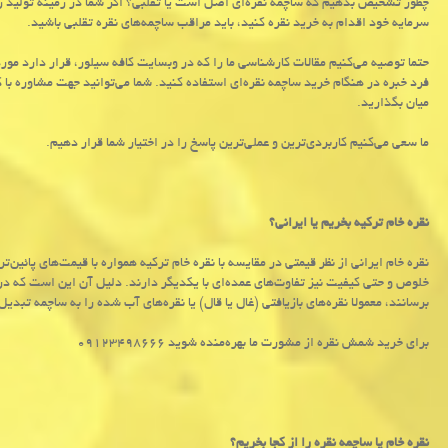
چطور تشخیص بدهیم که ساچمه نقر‌ه‌ای اصل است یا تقلبی؟ اگر شما در زمینه تولید زیو
سرمایه خود اقدام به خرید نقره کنید، باید مراقب ساچمه‌های نقره تقلبی باشید.
حتما توصیه می‌کنیم مقالات کارشناسی ما را که در وبسایت کافه سیلور، قرار دارد مور
فرد خبره در هنگام خرید ساچمه نقره‌ای استفاده کنید. شما می‌توانید جهت مشاوره با ک
میان بگذارید.
ما سعی می‌کنیم کاربردی‌ترین و عملی‌ترین پاسخ را در اختیار شما قرار دهیم.
نقره خام ترکیه بخریم یا ایرانی؟
نقره خام ایرانی از نظر قیمتی در مقایسه با نقره خام ترکیه همواره با قیمت‌های پائین‌تر
خلوص و حتی کیفیت نیز تفاوت‌های عمده‌‌ای با یکدیگر دارند. دلیل آن این است که در ب
برسانند، معمولا نقره‌های بازیافتی (غال یا قال) یا نقره‌های آب شده را به ساچمه تبدیل
برای خرید شمش نقره از مشورت ما بهره‌منده شوید ۰۹۱۲۳۴۹۸۶۶۶
نقره خام یا ساچمه نقره را از کجا بخریم؟