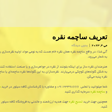
تعریف ساچمه نقره
می 4, 2023
|
بدون دیدگاه
آنی غذا: در واقع ساچمه نقره همان نقره خام هست که به نوعی مواد اولیه نقره‌سازی یا
به شمار می‌رود.
هنرمندان نقره ساز برای اینکه بتونند از نقره در جواهرسازی و یا صنعت استفاده کنند
به شکل گلوله‌های کوچکی درمی‌یارند. نقره‌سازان به این گلوله‌ها نقره ساچمه‌ای یا ساچم
نقره پنبه می‌گن.
شما میتوانید با تماس 09123498666 و مشاوره با کارشناسان کافه سیلور در خرید
ش
و
ساچمه نقره
سرمایه گذاری کنید
همچنین جهت خرید
تسبح نقره
جهت هدیه ارزشمند و ماندنی به فروشگاه کافه سیلور 
کنید.