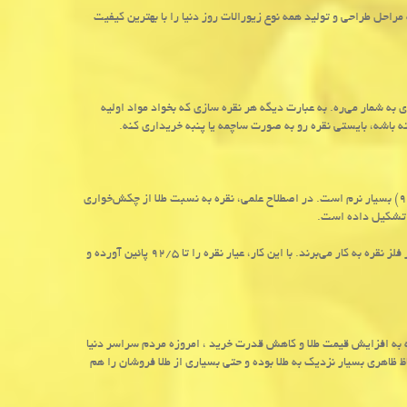
راحل طراحی و تولید همه نوع زیورالات روز دنیا را با بهترین کیفیت
 به شمار می‌ره. به عبارت دیگه هر نقره سازی که بخواد مواد اولیه
ه باشه، بایستی نقره رو به صورت ساچمه یا پنبه خریداری کنه.
همانطور که در مقاله عیار نقره نیز توضیح داده شد، نقره خالص یا نقره خام (یا نقره ۹۹۹) بسیار نرم است. در اصطلاح علمی، نقره به نسبت طلا از چکش‌خواری
ا تشکیل داده است.
معمولا برای افزایش مقاومت نقره و ساخت زیورآلات از آن، فلزات دیگری را در ساختار فلز نقره به کار می‌برند. با این کار، عیار نقره را تا ۹۲/۵ پائین آورده و
وجه به افزایش قیمت طلا و کاهش قدرت خرید ، امروزه مردم سراسر دنیا
ظ ظاهری بسیار نزدیک به طلا بوده و حتی بسیاری از طلا فروشان را هم