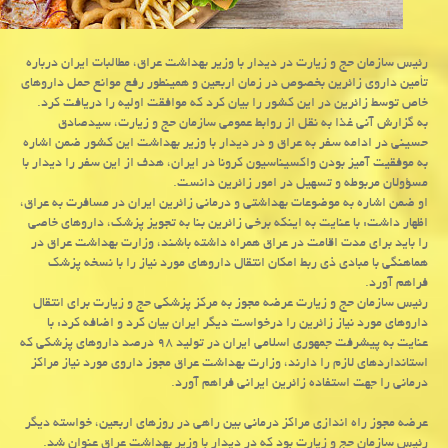
رئیس سازمان حج و زیارت در دیدار با وزیر بهداشت عراق، مطالبات ایران درباره
تأمین داروی زائرین بخصوص در زمان اربعین و همینطور رفع موانع حمل داروهای
خاص توسط زائرین در این کشور را بیان کرد که موافقت اولیه را دریافت کرد.
به گزارش آنی غذا به نقل از روابط عمومی سازمان حج و زیارت، سیدصادق
حسینی در ادامه سفر به عراق و در دیدار با وزیر بهداشت این کشور ضمن اشاره
به موفقیت آمیز بودن واکسیناسیون کرونا در ایران، هدف از این سفر را دیدار با
مسؤولان مربوطه و تسهیل در امور زائرین دانست.
او ضمن اشاره به موضوعات بهداشتی و درمانی زائرین ایران در مسافرت به عراق،
اظهار داشت: با عنایت به اینکه برخی زائرین بنا به تجویز پزشک، داروهای خاصی
را باید برای مدت اقامت در عراق همراه داشته باشند، وزارت بهداشت عراق در
هماهنگی با مبادی ذی ربط امکان انتقال داروهای مورد نیاز را با نسخه پزشک
فراهم آورد.
رئیس سازمان حج و زیارت عرضه مجوز به مرکز پزشکی حج و زیارت برای انتقال
داروهای مورد نیاز زائرین را درخواست دیگر ایران بیان کرد و اضافه کرد: با
عنایت به پیشرفت جمهوری اسلامی ایران در تولید ۹۸ درصد داروهای پزشکی که
استانداردهای لازم را دارند، وزارت بهداشت عراق مجوز داروی مورد نیاز مراکز
درمانی را جهت استفاده زائرین ایرانی فراهم آورد.
عرضه مجوز راه اندازی مراکز درمانی بین راهی در روزهای اربعین، خواسته دیگر
رئیس سازمان حج و زیارت بود که در دیدار با وزیر بهداشت عراق عنوان شد.