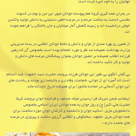
جهانیان را به خود خیره کرده است.
در بحران همه گیری کرونا هم پیوسته جوانان غیور این مرز و بوم در کسوت
مقدس خدمت به سلامت مردم و در عرصه خطیر دستیابی به دانش تولید واکسن
خوش درخشیده اند و زمینه کاهش آمار مبتلایان و جان باختگان را فراهم نموده
اند.
از همین رو بهره مندی از توان و دانش و نشاط جوانان انقلابی در بدنه مدیریتی
وزارت بهداشت همیشه مد نظر و مورد اهتمام بوده است بخصوص آن که رهبر
فرزانه انقلاب همیشه بر حضور جوانان بعنوان پیشگامان عرصه های دانش و
تولید و کار تاکید داشته اند.
بی گمان الگوی بی نظیر این جوانان فرزند برومند حضرت سید الشهداء ضد السلام
است که آمیزه ای از جوانی، شجاعت، وفاداری و ولایتمداری بودند و رشادت های
این جوان آسمانی در حماسه عاشورا برای همیشه تاریخ جاودانه ماند.
اینجانب ضمن تبریک فرا رسیدن میلاد مسعود و فرخنده جوان برومند کربلا
حضرت علی اکبر( ع) و روز جوان به همه جوانان ایران اسلامی بخصوص
دانشجویان عزیز، اساتید جوان و دانشمند و کارکنان جوان حوزه سلامت؛ برای
همه جوانان عزیز، متعهد، سختکوش و انقلابی آرزوی سلامت و پیروزی در عرصه
های متعدد دارم.»