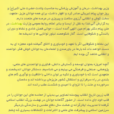
وزیر بهداشت، درمان و آموزش پزشکی به مناسبت ولادت حضرت علی اکبر(ع) و
روز جوان پیام تبریکی صادر کرد و اظهار داشت: برای همه جوانان عزیز، متعهد،
سخت کوش و انقلابی آرزوی سلامت و پیروزی در عرصه های متعدد دارم.
به گزارش آنی غذا به نقل از ایسنا و بنابر اعلام روابط عمومی وزارت
بهداشت
، در
متن پیام دکتر بهرام عین اللهی آمده است: « جوانی فصل شادی و نشاط و دوران
بالندگی و شکوفایی است. آغاز شکوهمند تبلور توانایی ها و اندیشه ها.
این نشاط و شکوفایی اگر با تعهد و خودباوری و اخلاق آمیخته شود معجزه ای به
دست خواهد داد که بارها در باورمندی و اعتمادمان به جوانان خوش فکر، توانمند
و انقلابی شاهد آن بوده ایم.
آنچه امروزه بعنوان توسعه و گسترش دانش، فناوری و توانمندی های علمی،
پژوهشی، صنعتی و فرهنگی می بینیم و می شناسیم، دستکار جوانان اندیشمند و
متعهدی است که با خودباوری و تکیه بر توان داخلی با خلاقیت و نوآوری گام های
بلندی در راه سرفرازی و استقلال کشور عزیزمان برداشته اند و دشمنان
سرخورده ی ملت را تا انزوای نا امیدی و شکست عقب رانده اند.
قاب زرین تاریخ انقلاب پیوسته تصاویر بی بدیلی از حماسه های این جوانان را در
قلب خود جای داده است، از حضور آگاهانه جوانان در نهضت بزرگ انقلاب اسلامی
گرفته تا مدیریت ایثارگرانه ی هشت سال دفاع مقدس و سازندگی باردیگر
سرزمین اسلامی و پیشرفت های علمی و اختراعات و اکتشافات بسیاری که چشم