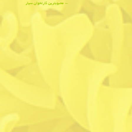
←
محبوبترین كارتخوان سیار