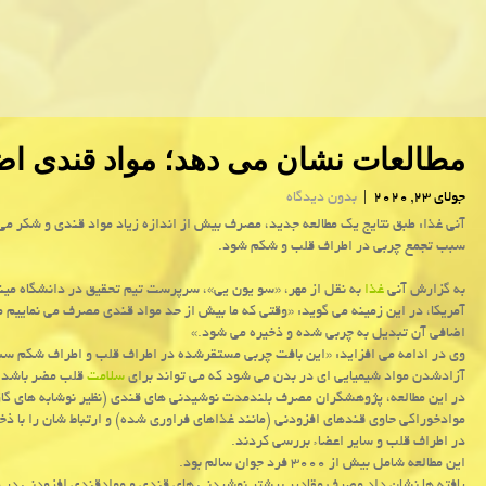
مطالعات نشان می دهد؛ مواد قندی ا
جولای 23, 2020
|
بدون دیدگاه
آنی غذا: طبق نتایج یك مطالعه جدید، مصرف بیش از اندازه زیاد مواد قندی و شكر می 
سبب تجمع چربی در اطراف قلب و شكم شود.
به گزارش آنی
غذا
به نقل از مهر، «سو یون یی»، سرپرست تیم تحقیق در دانشگاه مینه
آمریکا، در این زمینه می گوید: «وقتی که ما بیش از حد مواد قندی مصرف می نماییم م
اضافی آن تبدیل به چربی شده و ذخیره می شود.»
وی در ادامه می افزاید: «این بافت چربی مستقرشده در اطراف قلب و اطراف شکم س
آزادشدن مواد شیمیایی ای در بدن می شود که می تواند برای
سلامت
قلب مضر باشد.
در این مطالعه، پژوهشگران مصرف بلندمدت نوشیدنی های قندی (نظیر نوشابه های گاز
موادخوراکی حاوی قندهای افزودنی (مانند غذاهای فراوری شده) و ارتباط شان را با ذخ
در اطراف قلب و سایر اعضاء بررسی کردند.
این مطالعه شامل بیش از ۳۰۰۰ فرد جوان سالم بود.