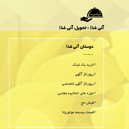
آنی غذا : تحویل آنی غذا
دوستان آنی غذا
خرید بک لینک
رپورتاژ آگهی
رپورتاژ آگهی تخصصی
حوزه های انتخابیه مجلس
فیش حج
قیمت بیسیم موتورولا