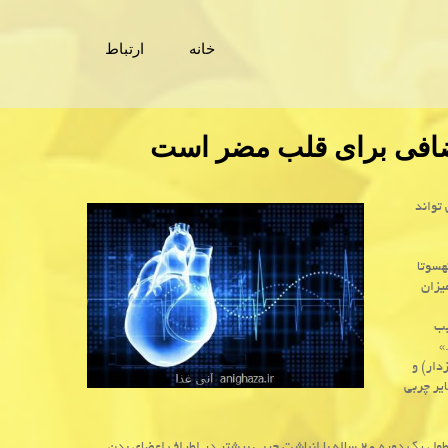
خانه
ارتباط
ضافی برای قلب مضر است
تواند
­سوتا
یزان
بب
»
دار) و
ایر چربی