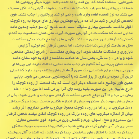
شیرهایی استفاده کنند که این قند را نداشته باشد. مورد دیگر پروتئین ها
هستند، پروتئین ها هم باید شکسته شده تا جذب شوند، آنهایی که الکل مصرف
می کنند به لوزالمعده لطمه وارد شده و نمی توانند پروتئین را جذب کنند. فوق
تخصص گوارش و کبد در ادامه درباب مهمترین بیماری های مربوط به روه کوچک
اظهار داشت: نخستین بیماری سلیاک است، علت شایع آن سو جذب چندین ماده
غذایی است که ممکنست در گوارش صورت گیرد، مثل همان حساسیت به گندم،
کسانی که گرفتار این بیماری هستند الگویی مثل کوه یخ دارند یعنی ممکنست
سال ها علامت گوارشی نداشته باشند، اما شخص گرفتار کم خونی، آلزایمر،
ناباروری و مشکلات مختلف شود. این بیماری ممکنست از شروع زندگی مشخص
شود و یا در ۶۰ سالگی، یعنی سال ها علامت نداشته و خود به خود نشان داده
شده، همان پرزهایی که گفتیم در جذب ماده غذایی دخالت دارند این پرزها از
بین می روند، برای شناسایی یک سری آزمایش های مختلف وجود دارد که اصلی
ترین آن نمونه برداری از پرز است که با آندوسکوپی مشخص می شود. بابایی
همین طور توضیح داد: مسئله دیگر این است که یک قسمت از روده کوچک را
خارج نماییم، در این صورت بقیه روده جای آنرا پر می کند اما بین ۶ تا ۱۲ ماه
زمان می برد و تا آ ن موقع شخص ممکنست گرفتار سو جذب و لاغری شود، یکی از
بیماری های مهم دیگر سندروم بیش از اندازه باکتری هاست، روده بزرگ حداقل
۵۰۰ میکروب دارد اما در روده کوچک معمولاً میکروب خاصی نداریم، اگر رشد
بیش از اندازه میکروب های روده بزرگ در روده کوچک اتفاق بیفتد شخص گرفتار
این سندروم و نفخ، اسهال، ورم و کاهش وزن می شود. فوق تخصص مجاری
صفراوی در آخر عنوان کرد: در واقع شاید حرکات روده به سبب دیابت مشکل
پیدا کرده باشد یا اختلال های ساختمانی پیدا کرده باشد، که البته با آنتی بیوتیک