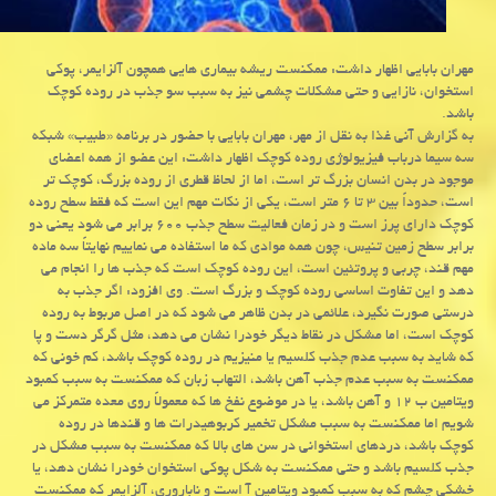
مهران بابایی اظهار داشت: ممكنست ریشه بیماری هایی همچون آلزایمر، پوكی
استخوان، نازایی و حتی مشكلات چشمی نیز به سبب سو جذب در روده كوچك
باشد.
به گزارش آنی غذا به نقل از مهر، مهران بابایی با حضور در برنامه «طبیب» شبکه
سه سیما درباب فیزیولوژی روده کوچک اظهار داشت: این عضو از همه اعضای
موجود در بدن انسان بزرگ تر است، اما از لحاظ قطری از روده بزرگ، کوچک تر
است، حدوداً بین ۳ تا ۶ متر است، یکی از نکات مهم این است که فقط سطح روده
کوچک دارای پرز است و در زمان فعالیت سطح جذب ۶۰۰ برابر می شود یعنی دو
برابر سطح زمین تنیس، چون همه موادی که ما استفاده می نماییم نهایتاً سه ماده
مهم قند، چربی و پروتئین است، این روده کوچک است که جذب ها را انجام می
دهد و این تفاوت اساسی روده کوچک و بزرگ است. وی افزود: اگر جذب به
درستی صورت نگیرد، علائمی در بدن ظاهر می شود که در اصل مربوط به روده
کوچک است، اما مشکل در نقاط دیگر خودرا نشان می دهد، مثل گرگر دست و پا
که شاید به سبب عدم جذب کلسیم یا منیزیم در روده کوچک باشد، کم خونی که
ممکنست به سبب عدم جذب آهن باشد، التهاب زبان که ممکنست به سبب کمبود
ویتامین ب ۱۲ و آهن باشد، یا در موضوع نفخ ها که معمولاً روی معده متمرکز می
شویم اما ممکنست به سبب مشکل تخمیر کربوهیدرات ها و قندها در روده
کوچک باشد، دردهای استخوانی در سن های بالا که ممکنست به سبب مشکل در
جذب کلسیم باشد و حتی ممکنست به شکل پوکی استخوان خودرا نشان دهد، یا
خشکی چشم که به سبب کمبود ویتامین آ است و ناباروری، آلزایمر که ممکنست