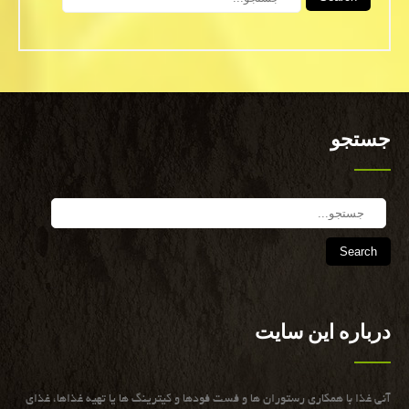
جستجو
Search
درباره این سایت
آنی غذا با همكاری رستوران ها و فست فودها و كیترینگ ها یا تهیه غذاها، غذای