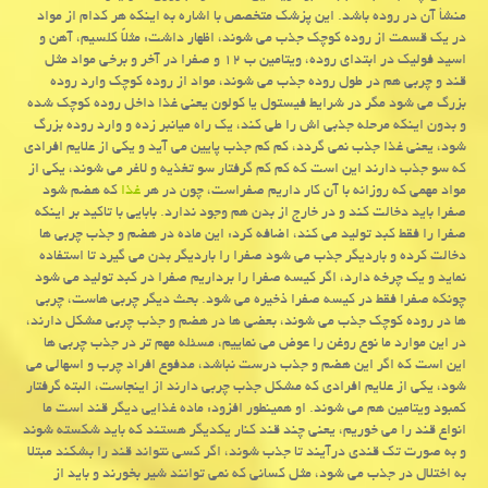
منشأ آن در روده باشد. این پزشک متخصص با اشاره به اینکه هر کدام از مواد
در یک قسمت از روده کوچک جذب می شوند، اظهار داشت: مثلاً کلسیم، آهن و
اسید فولیک در ابتدای روده، ویتامین ب ۱۲ و صفرا در آخر و برخی مواد مثل
قند و چربی هم در طول روده جذب می شوند، مواد از روده کوچک وارد روده
بزرگ می شود مگر در شرایط فیستول یا کولون یعنی غذا داخل روده کوچک شده
و بدون اینکه مرحله جذبی اش را طی کند، یک راه میانبر زده و وارد روده بزرگ
شود، یعنی غذا جذب نمی گردد، کم کم جذب پایین می آید و یکی از علایم افرادی
که سو جذب دارند این است که کم کم گرفتار سو تغذیه و لاغر می شوند، یکی از
مواد مهمی که روزانه با آن کار داریم صفراست، چون در هر
غذا
که هضم شود
صفرا باید دخالت کند و در خارج از بدن هم وجود ندارد. بابایی با تاکید بر اینکه
صفرا را فقط کبد تولید می کند، اضافه کرد: این ماده در هضم و جذب چربی ها
دخالت کرده و باردیگر جذب می شود صفرا را باردیگر بدن می گیرد تا استفاده
نماید و یک چرخه دارد، اگر کیسه صفرا را برداریم صفرا در کبد تولید می شود
چونکه صفرا فقط در کیسه صفرا ذخیره می شود. بحث دیگر چربی هاست، چربی
ها در روده کوچک جذب می شوند، بعضی ها در هضم و جذب چربی مشکل دارند،
در این موارد ما نوع روغن را عوض می نماییم، مسئله مهم تر در جذب چربی ها
این است که اگر این هضم و جذب درست نباشد، مدفوع افراد چرب و اسهالی می
شود، یکی از علایم افرادی که مشکل جذب چربی دارند از اینجاست، البته گرفتار
کمبود ویتامین هم می شوند. او همینطور افزود: ماده غذایی دیگر قند است ما
انواع قند را می خوریم، یعنی چند قند کنار یکدیگر هستند که باید شکسته شوند
و به صورت تک قندی درآیند تا جذب شوند، اگر کسی نتواند قند را بشکند مبتلا
به اختلال در جذب می شود، مثل کسانی که نمی توانند شیر بخورند و باید از