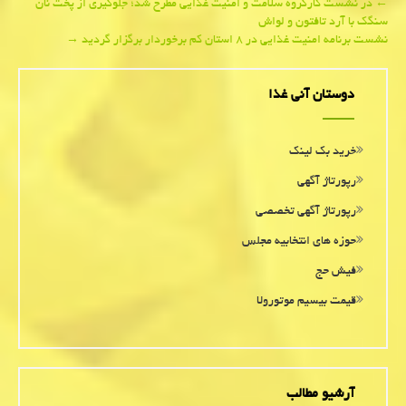
Post
←
در نشست كارگروه سلامت و امنیت غذایی مطرح شد؛ جلوگیری از پخت نان
سنگك با آرد تافتون و لواش
navigation
نشست برنامه امنیت غذایی در ۸ استان كم برخوردار برگزار گردید
→
دوستان آنی غذا
خرید بک لینک
رپورتاژ آگهی
رپورتاژ آگهی تخصصی
حوزه های انتخابیه مجلس
فیش حج
قیمت بیسیم موتورولا
آرشیو مطالب