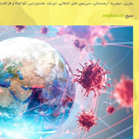
بحرین، نیجریه، ارمنستان، سرزمین های اشغالی، ایرلند، هندوراس، گواتمالا و قزاقستان بیش از ۲۰ هزار مبتلا را تابحال
منبع:
anighaza.ir