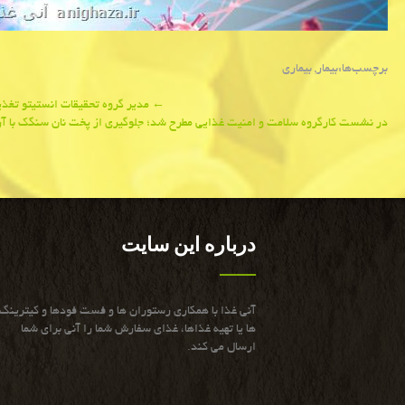
برچسب‌ها:
بیمار
,
بیماری
Post
←
مدیر گروه تحقیقات انستیتو تغذیه
در نشست كارگروه سلامت و امنیت غذایی مطرح شد؛ جلوگیری از پخت نان سنگك با آر
navigation
درباره این سایت
آنی غذا با همكاری رستوران ها و فست فودها و كیترینگ
ها یا تهیه غذاها، غذای سفارش شما را آنی برای شما
ارسال می كند.