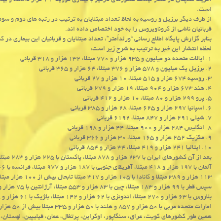
آمریکا همچنان در صدر لیست کشو
است.
از طرف دیگر برزیل و روسیه به لحاظ تعداد مبتلایان به ترتیب در رتبه های دوم و سوم
قربانیان ناشی از کروناویروس را به خود اختصاص داده اند.
بنابر گزارش پایگاه اطلاع رسانی “ورلداُمتر”، تعداد مبتلایان و قربانیان این بیماری در
لحظه انتشار این خبر به ترتیب به شرح زیر است:
۱. ایالات متحده دو میلیون و ۹۳۵ هزار و ۷۷۰ مبتلا، ۱۳۲ هزار و ۳۱۸ قربانی
۲. برزیل یک میلیون و ۵۷۸ هزار و ۳۷۶ مبتلا، ۶۴ هزار و ۳۶۵ قربانی
۳. روسیه ۶۷۴ هزار و ۵۱۵ مبتلا، ۱۰ هزار و ۲۷ قربانی
۴. هند ۶۷۳ هزار و ۹۰۴ مبتلا، ۱۹ هزار و ۲۷۹ قربانی
۵. پرو ۲۹۹ هزار و ۸۰ مبتلا، ۱۰ هزار و ۴۱۲ قربانی
۶. اسپانیا ۲۹۷ هزار و ۶۲۵ مبتلا، ۲۸ هزار و ۳۸۵ قربانی
۷. شیلی ۲۹۱ هزار و ۸۴۷ مبتلا، ۶۱۹۲ قربانی
۸. انگلیس ۲۸۴ هزار و ۹۰۰ مبتلا، ۴۴ هزار و ۱۹۸ قربانی
۹. مکزیک ۲۵۲ هزار و ۱۶۵ مبتلا، ۳۰ هزار و ۳۶۶ قربانی
۱۰. ایتالیا ۲۴۱ هزار و ۴۱۹ مبتلا، ۳۴ هزار و ۸۵۴ قربانی
۱۱۳ هزار و ۳۸۹ مبتلا و کانادا با ۱۰۵ هزار و ۳۱۷ مبتلا تابحال بیش از ۱۰۰ هزار مبتلا به کرونا را گزارش داده اند.
امارات متحده عربی با ۵۰ هزار و ۸۵۷ و هلند با ۵۰ هزار و ۳۳۵ مبتلا بیش از ۵۰ هزار مورد مبتلاشدن را تابحال ثبت کرده اند.
همین طور کشورهای کویت، عراق، سنگاپور، اوکراین، پرتغال، عمان، فیلیپین، لهستان، س