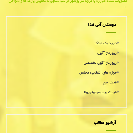
مصوبات ستاد مبارزه با كرونا در بوشهر از تب سنجی تا تعطیلی پارك ها و سواحل
navigation
→
دوستان آنی غذا
خرید بک لینک
رپورتاژ آگهی
رپورتاژ آگهی تخصصی
حوزه های انتخابیه مجلس
فیش حج
قیمت بیسیم موتورولا
آرشیو مطالب