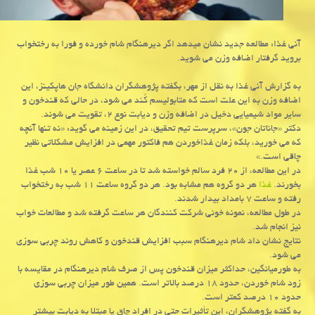
آنی غذا: مطالعه جدید نشان میدهد اگر دیرهنگام شام خورده و فورا به رختخواب
بروید گرفتار اضافه وزن می شوید.
به گزارش آنی غذا به نقل از مهر، بگفته پژوهشگران دانشگاه جان هاپکینز، این
اضافه وزن به این علت است که متابولیسم کُند می شود، در حالی که قندخون و
سایر مواد شیمیایی دخیل در اضافه وزن و دیابت نوع ۲، تقویت می شوند.
دکتر «جاناتان جون»، سرپرست تیم تحقیق، در این زمینه می گوید: «نه تنها آنچه
که می خورید، بلکه زمان غذاخوردن هم فاکتور مهمی در افزایش مشکلاتی نظیر
چاقی است.»
در این مطالعه، از ۲۰ فرد سالم خواسته شد تا در ساعت ۶ عصر یا ۱۰ شب غذا
بخورند.
غذا
هر دو گروه هم مشابه بود. هر دو گروه ساعت ۱۱ شب به رختخواب
رفته و ساعت ۷ بامداد بیدار شدند.
در طول مطالعه، نمونه خونی شرکت کنندگان هر ساعت گرفته شد و مطالعات خواب
نیز انجام شد.
نتایج نشان داد شام دیرهنگام سبب افزایش قندخون و کاهش روند چربی سوزی
می شود.
به طورمیانگین، حداکثر میزان قندخون پس از صرف شام دیرهنگام در مقایسه با
زود شام خوردن، حدود ۱۸ درصد بالاتر است. همین طور میزان چربی سوزی
حدود ۱۰ درصد کمتر است.
به گفته پژوهشگران، این تأثیرات حتی در افراد چاق یا مبتلا به دیابت بیشتر