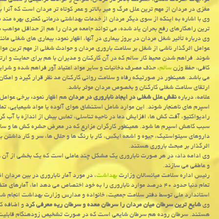
مواجهات خطرناک شغلی، خشونت بالاتر در مردان، سوانح و حوادث ترافیکی و شغلی کشن
مغزی در مردان از مهم ترین علل مرگ و میر بالاتر و عمر کوتاه تر مردان است که آنرا
وی با اشاره به اینکه از سوی دیگر مردان از خدمات بهداشتی درمانی کمتری بهره مند
ترین راهکارهای رفع بحران یاد شده، می تواند جامعه مردان را هم از حداقل مواهب س
وی درباره تأثیر شغل مردان در بروز بیماری در آنها، اظهار نمود: بیماری های شغلی م
عوامل اثرگذار ناشی از شغل بر سلامت باروری مردان و حوادث شغلی از مهم ترین موا
شوند. فراهم شدن محیط کار سالم که در آن کارکنان و مدیران با هم برای حمایت و ارت
کافی، حفظ وزن
سالم
، حذف مصرف دخانیات و سایر مواد اعتیاد آور فراهم شده و شرایطی
می باشد. همینطور در صورتیکه رفاه و سلامت روانی کارکنان مد نظر قرار گیرد و امکان
ارتقای سلامت شغلی کارکنان و بخصوص مردان موثر باشد.
علامه، درباره
نقش علل شغلی در ایجاد ناباروری در مردان
هم اظهار نمود: برخی عوامل
اسپرم های ناهنجار شوند. این موارد شامل استنشاق هوای آلوده یا مواد شیمیایی، ت
رادیواکتیو، آفت کش ها، افزایش دما در ناحیه تناسلی، تماس بیش از اندازه با آب گر
سبب کاهش اسپرم ها شود. همینطور کارگران مزارع که در معرض حشره کش ها و سایر مو
داروهای سیتواستیک، جیوه و اشعه ایکس، کار با رنگ ها و حلال ها، سر و کار داشتن با
اثرگذار بر مبحث باروری هستند.
وی ادامه داد: در هر صورت ناباروری یک مشکل چند عاملی است که یک بخشی از آن ع
و عاطفی می سازند.
رئیس اداره سلامت میانسالان وزارت
بهداشت
، در مورد آمار ناباروری در بین مردان ا
تمام دنیا حدود ۴۰ درصد موارد ناباروری را به خود اختصاص می دهد اما، آما
استاندارد ملی توسط دفتر سلامت جمعیت، خانواده و مدارس وزارت بهداشت انجام شد
وی
شایع ترین سرطان میان مردان را سرطان معده و سرطان ریه معرفی کرد
و اضافه کر
هستند. سرطان روده هم سرطان شایعی است که در صورت تشخیص زودهنگام قابلیت د