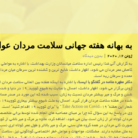
به بهانه هفته جهانی سلامت مردان عوا
ژوئن 12, 2020
|
بدون دیدگاه
به گزارش آنی غذا رئیس اداره سلامت میانسالان وزارت بهداشت، با اشاره به عواملی
كاهش عمر مردان می شود، اظهار داشت: شایع ترین و كشنده ترین سرطان میان مردا
معده و سرطان ریه است.
دکتر مطهره علامه در گفتگو با ایسنا،
ژوئن برگزار می شود، اظهار داشت: امسال با عنایت به شیوع کو
شدن و مرگ و میر بیشتر مردان نسبت به زنان، سبب شده که این مورد در صدر مسائ
شده در هف
شعار این هفته” Take Action on Covid-۱۹ ” یا “برای کووید ۱۹ اقدام کنید” است.
وی در پاسخ به این سؤال که چرا بر مبنای مصاحبه های انجام شده توسط برخی متخصص
صورت کلی مردان در همه گروه های سنی، مرگ و میر بالاتر و طول عمر کوتاه تری نسبت
به علل مشابه دارند. مشکلات، مواجهات و عوامل خطر اختصاصی گوناگونی نیز، سلامت آن