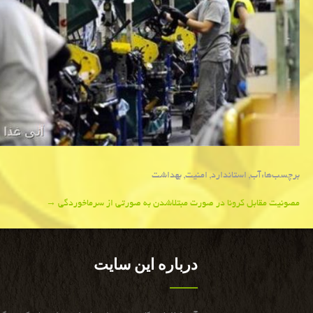
برچسب‌ها:
آب
,
استاندارد
,
امنیت
,
بهداشت
Post
مصونیت مقابل كرونا در صورت مبتلاشدن به صورتی از سرماخوردگی
→
navigation
درباره این سایت