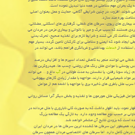
ده و شیوع و بروز بیشتر بیماری های مزمن کشنده مانند سکته قلبی و
 به یک بحران مهم سلامتی در همه دنیا تبدیل نموده است.
 می شوند، افزود: در چنین شرایطی آگاهی، حمایت و عمل بعنوان اصلی
لامت بهره مند سازد.
انند بیماری های ریوی، سرطان های شغلی، گرفتاری های اسکلتی_عضلانی،
ردی هستند که سبب مرگ و میر یا ناتوانی و بیماری مزمن در مردان می
قای سلامت کار می کنند و شرایط لازم برای تغذیه صحیح، تحرک بدنی
 ایجاد شود که ایمنی و سلامتی برای کارکنان تامین گردد، بسیار مهم
 استفاده از
خدمات
بهداشتی و غربالگری فراهم باشد، می تواند در
 شغلی می توانند منجر به کاهش تعداد اسپرم ها و افزایش درصد
ماس پوستی با موادی مثل رنگ های روغنی، چسب ها، هیدروکربن ها،
م، زیاد سونا رفتن، یا نشستن به مدت طولانی در
آب
داغ و… می تواند
اد شیمیایی قرار دارند، مواجهه با مقدار زیادی گازهای بیهوشی،
 سرب مثل باطری های ذخیره برق یا مواجهه با اشعه هم از عوامل
وامل فیزیکی مثل هورمون ها و تغذیه و بخش دیگر آنرا مسائل روانی
ظهار نمود: باید اظهار داشت که به صورت کلی ناباروری با علل مردانه در
رهای متفاوتی بر حسب نوع مطالعه وجود دارد. به تازگی یک مطالعه بزرگ
ه است که بزودی نتایج آن منتشر خواهد شد.
د: همینطور این سرطان ها کشنده ترین سرطان ها در مردان ایران
رمان کامل دارد. اما سرطان های اختصاصی مردان همچون سرطان