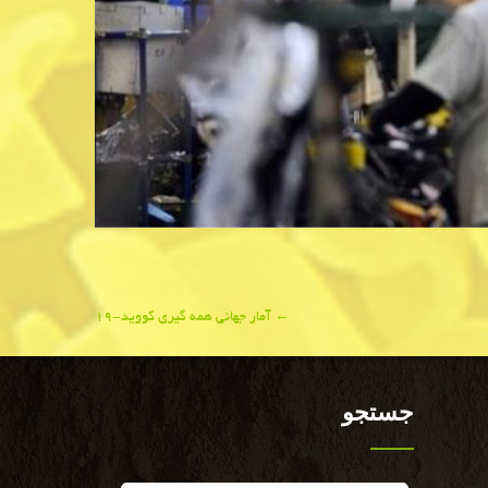
←
آمار جهانی همه گیری كووید-۱۹
جستجو