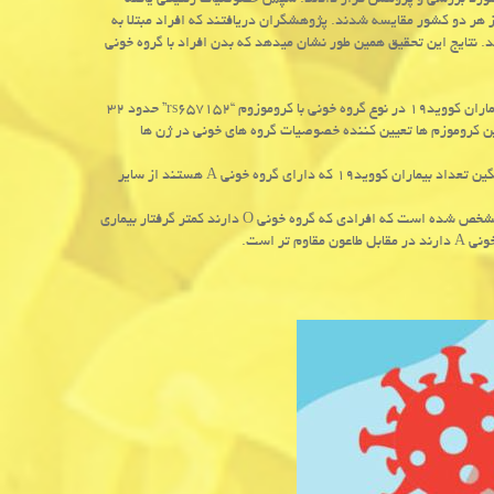
لقی بودند استخراج و مورد بررسی و پژوهش قرار دادند. سپس خصوصیات ژنتیکی یافته
 از افراد سالم اهداکننده خون از هر دو کشور مقایسه شدند. پژوهشگران دریافتند که افراد مبتلا به
+ بیشتر در معرض خطر نارسایی تنفسی ناشی از بیماری کووید۱۹ هستند. نتایج این تحقیق همین طور نشان میدهد که بدن افراد با گروه خونی
مطالعات جدید متخصصان نروژی و آلمانی نشان میدهد که شدت نارسایی تنفسی در بیماران کووید۱۹ در نوع گروه خونی با کروموزوم “rs۶۵۷۱۵۲” حدود ۳۲
 بیماران بوده است. این کروموزم ها تعیین کننده خصوصیات گروه های خونی در ژن ها
قبل از این پژوهشگران چینی در پژوهش های خود به این نتیجه رسیده بودند که میانگین تعداد بیماران کووید۱۹ که دارای گروه خونی A هستند از سایر
بنابر گزارش دویچه وله، علاوه بر این از مدت ها پیش این نکته نیز برای دانشمندان مشخص شده است که افرادی که گروه خونی O دارند کمتر گرفتار بیماری
ر است.