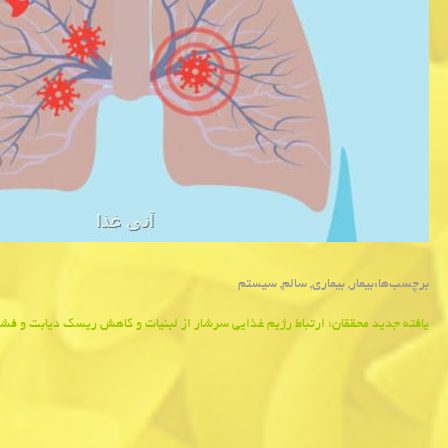
برچسب‌ها:
بیمار
,
بیماری
,
سالم
,
سیستم
Post
یافته جدید محققان؛ ارتباط رژیم غذایی سرشار از لبنیات و كاهش ریسك دیابت و فش
navigation