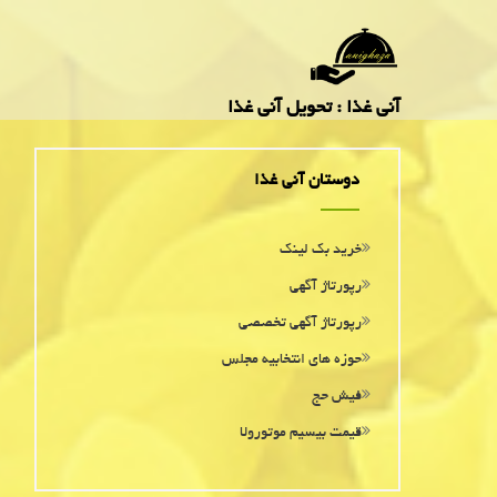
آنی غذا : تحویل آنی غذا
دوستان آنی غذا
خرید بک لینک
رپورتاژ آگهی
رپورتاژ آگهی تخصصی
حوزه های انتخابیه مجلس
فیش حج
قیمت بیسیم موتورولا