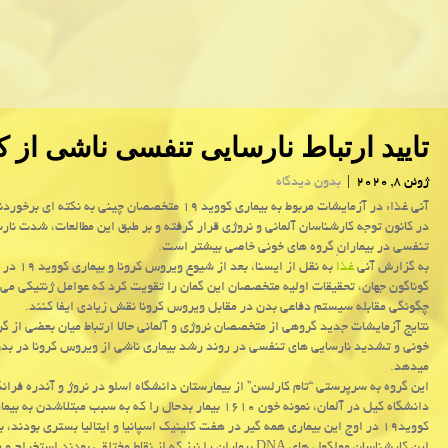
تایید ارتباط نارسایی تنفسی ناشی از ك
ژوئن 8, 2020
|
بدون دیدگاه
آنی غذا: در آزمایشات مربوط به بیماری كووید ۱۹ متخصصان چینی به نكته ای
در كانون توجه كارشناسان آلمانی و نروژی قرار گرفته و بر طبق این مطالعات، شدت نار
تنفسی در بیمارانِ گروه های خونی خاصی بیشتر است.
به گزارش آنی
غذا
به نقل از ایسنا، بعد
گوناگون جهان، تحقیقات اولیه متخصصان این گمان را تقویت کرد که عوامل ژنتیکی می 
چگونگی مقابله سیستم دفاعی بدن در مقابل ویروس کرونا نقش زیادی ایفا کنند.
نتایج آزمایشات جدید گروهی از متخصصان نروژی و آلمانی حالا ارتباط میان بعضی از گر
خونی و تشدید نارسایی های تنفسی در روند رشد بیماری ناشی از ویروس کرونا در بدن
میدهد.
این گروه به سرپرستی “تام کارلسن” از بیمارستان دانشگاه اسلو در نروژ و آندره فرانک
دانشگاه کیل در آلمان، نمونه خون ۱۶۱۰ بیمار بدحال را که به سبب مبتلاشدن به بی
کووید۱۹ در اوج این بیماری همه گیر در هفت کلینیک اسپانیا و ایتالیا بستری بودند، بررسی و مقایسه کردند.