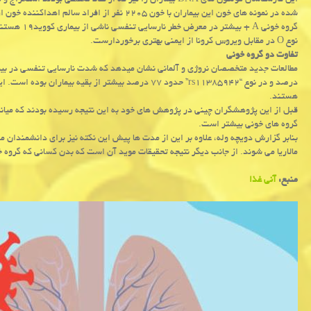
این کارشناسان مولکول های DNA بیماران را نیز که از نقاط مخت
شده در نمونه های خون این بیماران با خون ۲۲۰۵ نفر
گروه خونی A 
نوع O در مقابل ویروس کرونا از ایمنی بهتری برخوردارست.
تفاوت دو گروه خونی
درصد و در نوع “rs۱۱۳۸۵۹۴۲” حدود ۷۷ درصد بیشتر از بقیه
هستند.
گروه های خونی بیشتر است.
مالاریا می شوند. از جانب دیگر نتیجه تحقیقات موید آن است که بدن کسانی که گروه خونی A دارند در مقابل طاعون مقاوم ت
منبع:
آنی غذا