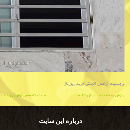
برچسب‌ها:
آرامش
,
آلودگی
,
خرید
,
رپورتاژ
Post
ریزش مو نشانه جدید كرونا!؟
→
←
یك متخصص گوارش و كبد عنوان
navigation
درباره این سایت