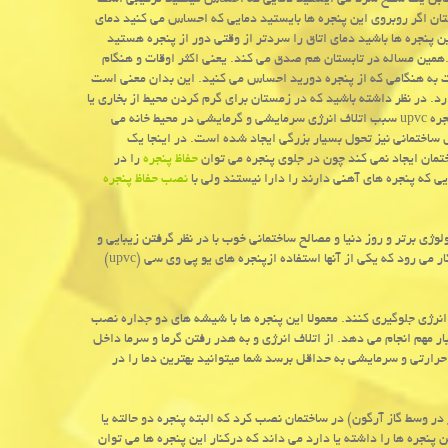
مایی دارد وقتی در مقابل یک سطح سرد می ایستید دمایی که احساس میکنید ترکیبی است
تان اگر روبروی این پنجره ها بایستید دمایی که احساس می کنید دمای
 پنجره ها باشید دمای اتاق را سردتر از وقتی دور از پنجره هستید
ین مساله در تابستان هم صدق می کند. یعنی اکثر اوقات و هنگام
 به هنگامی که از پنجره دورید احساس می کنید. این بدان معنی است
رد. در نظر داشته باشید که در زمستان برای گرم کردن محیط از بخاری یا
شوفاژ استفاده می شود و در تابستان از کولر، پنکه، چیلر و ….پس در واقع درب و پنجره upvc سبب اتلاف انرژی سرمایشی و گرمایشی در محیط خانه می
ساختمانی نیز تحول بسیار بزرگی ایجاد شده است. در اینجا یک
حفاظ پنجره
را در
نصب حفاظ پنجره
ی برتر و روز دنیا و مصالح ساختمانی خوب با در نظر گرفتن زیبایی و
آسایش خریداران است. در حال حاضر برترین مصالح ساختمانی برای ساخت منازل به کار می رود که یکی از آنها استفاده ازپنجره های یو پی وی سی (upvc)
ف انرژی جلوگیری کنند. معمولا این پنجره ها با شیشه های دو جداره نصب
 مهم انجام می دهد. از اتلاف انرژی و به هدر رفتن گرما و سرما داخل
حرارتی و سرمایشی به حداقل برسد شما میتوانید بهترین دما را در
در وسط گاز آرگون) در ساختمان نصب کرد که البته پنجره دو حالته یا
پنجره ها را داشته یا دارد می داند که درکنار این پنجره ها می توان