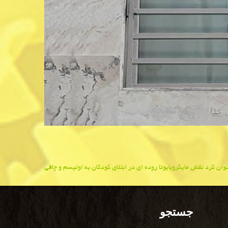
 كرد نقش مایكروبایوتا روده ای در ابتلای كودكان به اوتیسم و چاقی
جستجو