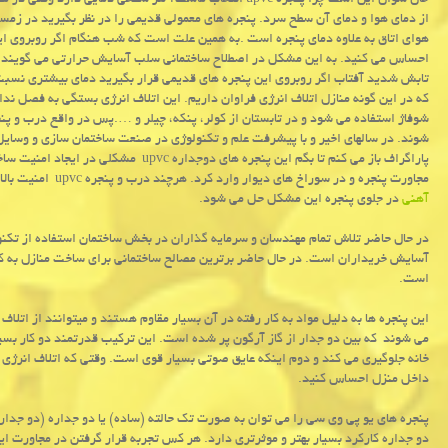
حال سوال این است چرا پنجره upvc انتخاب ماست؟ هر سطحی د
از دمای هوا و دمای آن سطح سرد. پنجره های معمولی قدیمی را در نظر بگیرید در زمس
هوای اتاق به علاوه دمای پنجره است .به همین علت است که شب هنگام اگر روبروی این
احساس می کنید. به این مشکل در اصطلاح ساختمانی سلب آسایش حرارتی می گویند.هم
تابش شدید آفتاب اگر روبروی این پنجره های قدیمی قرار بگیرید دمای بیشتری نسبت
که در این گونه منازل اتلاف انرژی فراوان داریم. این اتلاف انرژی بستگی به فصل ندا
شوند. در سالهای اخیر و با پیشرفت علم و تکنولوژی در صنعت ساختمان سازی و وسایل 
پاراگراف باز می کنم تا بگم این پنجره های دوجداره upvc مشکلی در ایجاد امنیت ساختمان ایجاد نمی کند چون در جلوی پنجره می توان
مجاورت پنجره و در سوراخ های دیوار وارد کرد. هرچند درب و پنجره upvc امنیت بالایی که پنجره های آهنی دارند را دارا نیستند ولی با
آهنی
در جلوی پنجره این مشکل حل می شود.
در حال حاضر تلاش تمام مهندسان و سرمایه گذاران در بخش ساختمان استفاده از تکنولوژ
است.
این پنجره ها به دلیل مواد به کار رفته در آن بسیار مقاوم هستند و میتوانند از اتلا
می شوند که بین دو جدار از گاز آرگون پر شده است. این ترکیب قدرتمند دو کار بسیار
خانه جلوگیری می کند و دوم اینکه عایق صوتی بسیار قوی است. وقتی که اتلاف انرژی 
داخل منزل احساس کنید.
پنجره های یو پی وی سی را می توان به صورت تک حالته (ساده) یا دو جداره (دو جدار 
دو جداره کارکرد بسیار بهتر و موثرتری دارد. هر کس تجربه قرار گرفتن در مجاورت این 