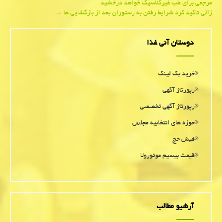
مرجعی برای طب غیركلاسیك خواهد درخشید
navigation
زالی تاكید كرد شرایط رفتن به رستوران بعد از بازگشایی ها
→
دوستان آنی غذا
خرید بک لینک
رپورتاژ آگهی
رپورتاژ آگهی تخصصی
حوزه های انتخابیه مجلس
فیش حج
قیمت بیسیم موتورولا
آرشیو مطالب