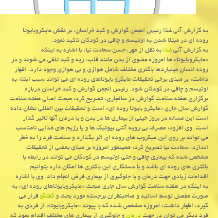
به گزارش آنی غذا رئیس انجمن گوارش و كبد خراسان، بر نقش مایكروبایوتا
روده ای در مبتلا شدن به اوتیسم و چاقی در كودكان تاكید نمود.
به گزارش آنی
غذا
به نقل از مهر، حسن سعادت نیا، با اشاره به اینکه
«مایکروبایوتا» ها امروزه عضوی از بدن مانند قلب، ریه و کبد تلقی می شوند و در
روده انسان میلیاردها باکتری مختلف شامل هوازی و بی هوازی وجود دارد، اظهار
داشت: بر مبنای برخی تحقیقات مایکرو بایوتاهای روده ای می تواند سبب ابتلاء به
اوتیسم و چاقی در کودکان شود. رئیس انجمن گوارش و کبد خراسان درباره
برگزاری هفته سلامت گوارش در سالجاری، تصریح کرد: مبحث اصلی هفته سلامت
گوارش سال جاری «مایکرو بایوتا روده ای» است و تحقیقات بین المللی نشان داده
است این مساله در بروز خیلی از بیماری ها در بدن و یا درمان آنها تاثیر گذار
است. وی افزود: مصرف بی رویه آنتی بیوتیک ها و یا رژیم های غذایی نامناسب
می تواند بر روی این میکروب های روده ای اثر بگذارد و سلامت فرد را به خطر
اندازد. سعادت نیا تصریح کرد: همینطور امروزه بر مبنای بعضی از تحقیقات
مشخص شده که بیماری چاقی و حتی اوتیسم در کودکان می تواند در رابطه با
باکتری های روده ای باشد و با دستکاری این باکتری ها امکان دارد بتوانیم
اقدامات زیادی جهت درمان و یا جلوگیری از بیماری فرض انجام داد. وی با اشاره
به اینکه در هفته سلامت گوارش سال جاری مبحث «مایکروبایوتاهای روده ای» به
صورت مفصل توسط اساتید و صاحبنظران برجسته مورد بحث و
گفتگو
قرار می
گیرد، اظهار داشت: امروزه مشخص شده که با پیوند «مایکروبایوتا» از فردی به
فرد دیگر می توان در جهت
درمان
و جلوگیری از بیماری های مختلف اقدام نمود که