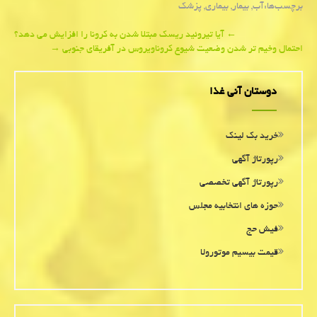
برچسب‌ها:
آب
,
بیمار
,
بیماری
,
پزشك
Post
←
آیا تیروئید ریسك مبتلا شدن به كرونا را افزایش می دهد؟
احتمال وخیم تر شدن وضعیت شیوع كروناویروس در آفریقای جنوبی
→
navigation
دوستان آنی غذا
خرید بک لینک
رپورتاژ آگهی
رپورتاژ آگهی تخصصی
حوزه های انتخابیه مجلس
فیش حج
قیمت بیسیم موتورولا