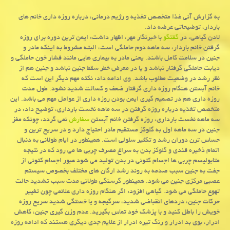
به گزارش آنی غذا متخصص تغذیه و رژیم درمانی، درباره روزه داری خانم های
باردار، توضیحاتی عرضه داد.
لادن گیاهی، در
گفتگو
با خبرنگار مهر، اظهار داشت: ایمن ترین دوره برای روزه
گرفتن خانم باردار، سه ماهه دوم حاملگی است، البته مشروط به اینکه مادر و
جنین در سلامت کامل باشند. یعنی مادر به بیماری هایی مانند فشار خون حاملگی و
دیابت حاملگی گرفتار نباشد و یا در معرض خطر سقط جنین نباشد و جنین هم از
نظر رشد در وضعیت مطلوب باشد. وی ادامه داد: نکته مهم دیگر این است که
خانم آبستن هنگام روزه داری گرفتار ضعف و کسالت شدید نشود. طول مدت
روزه داری هم در تصمیم گیری ایمن بودن روزه داری از عوامل مهم می باشد. این
متخصص تغذیه درباره روزه گرفتن در سه ماهه نخست بارداری، توضیح داد: در
سه ماهه نخست بارداری، روزه گرفتن خانم آبستن
سفارش
نمی گردد، چونکه مغز
جنین در سه ماهه اول به گلوکز مستقیم مادر احتیاج دارد و در سریع ترین و
حساس ترن دوران رشد و تکثیر سلولی است. همینطور در ایام طولانی به دنبال
اتمام ذخیره قندی و گلوکز بدن به سراغ مصرف چربی ها می رود که در نتیجه
متابولیسم چربی ها اجسام کتونی در بدن تولید می شود عبور اجسام کتونی از
جفت به جنین سبب صدمه به روند رشد ارگان های مختلف بخصوص سیستم
عصبی مرکزی جنین می شود. همینطور گرسنگی طولانی مدت سبب تشدید حالت
تهوع حاملگی می شود. گیاهی افزود: اگر هنگام روزه داری علائمی چون تغییر
حرکات جنین، دردهای انقباضی شدید، سرگیجه و یا خستگی شدید سریع روزه
خویش را باطل کنید و با پزشک خود تماس بگیرید. عدم وزن گیری جنین، کاهش
ادرار، بوی بد ادرار و رنگ تیره ادرار از علایم جدی دیگری هستند که ادامه روزه