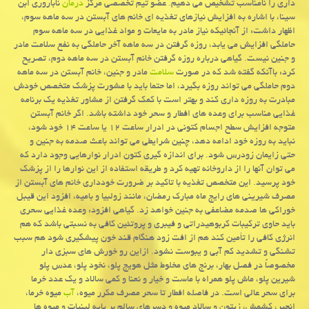
داری را نامناسب تشخیص می دهیم. عضو تیم تخصصی مرکز
درمان
ناباروری ابن
سینا، با اشاره به افزایش نیازهای تغذیه ای خانم های آبستن در سه ماهه سوم،
اظهار داشت: از آنجائیکه نیاز مادر به مایعات و مواد غذایی در سه ماهه سوم
حاملگی افزایش می یابد، روزه گرفتن در سه ماهه آخر حاملگی به نفع سلامت مادر
و جنین نیست. گیاهی درباره روزه گرفتن خانم آبستن در سه ماهه دوم، تصریح
کرد: باآنکه گفته شد که در صورت
سلامت
مادر و جنین، خانم آبستن در سه ماهه
دوم حاملگی می تواند روزه بگیرد، اما حتما باید با مشورت پزشک متخصص خودش
مبادرت به روزه داری کند و بهتر است با کمک گرفتن از مشاور تغذیه یک برنامه
غذایی مناسب برای وعده های افطار و سحر خود داشته باشد. اگر خانم آبستن
متوجه افزایش سطح اجسام کتونی در ادرار ساعت ۱۲ یا ساعت ۱۴ خود شود،
نباید به روزه خود ادامه دهد، چنین شرایطی می تواند باعث صدمه به جنین و
حتی زایمان زودرس شود. برای اندازه گیری کتون ادرار نوارهایی وجود دارد که
می توان آنها را از داروخانه تهیه کرد و طریقه استفاده از این نوارها را از پزشک
خود پرسید. این متخصص تغذیه با تاکید بر ضرورت خودداری خانم های آبستن از
مصرف شیرینی های رایج ماه مبارک رمضان، مانند زولبیا و بامیه، افزود این قیبل
خوراکی ها صدمه مضاعفی به جنین خواهد زد. گیاهی افزود: وعده غذایی سحری
باید حاوی ترکیبات کربوهیدراتی و فیبری و پروتئین کافی به نسبتی باشد که هم
انرژی کافی را تأمین کند هم از افت زود هنگام قند خون پیشگیری شود هم سبب
تشنگی و تشدید کم آبی و یبوست نشود. ازاین رو خورش های سبزی دار
مخصوصاً در فصل بهار، برنج های مخلوط مثل هویج پلو، نخود پلو، عدس پلو
شیرین پلو، ماش پلو همراه با ماست و خیار و نعنا و کمی سالاد و یک عدد خرما
برای سحر عالی است. در فاصله افطار تا سحر مصرف مکرر میوه،
آب
میوه خرما،
انجیر، کشمش، زیتون و سالاد میوه و دسرهای سالم بر پایه لبنیات و میوه ها