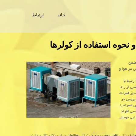
خانه
ارتباط
 نحوه استفاده از كولرها
 ضمن
 ویروس در هوا و
تباط با
د ۱۹ همراه قطرات تنفسی از راه
یروس در حدود ۶۰-۱۰۰ نانو متر و سایز قطرات
ری ویروس در
روس همراه با
ستم تنفسی افراد
زایی خویش