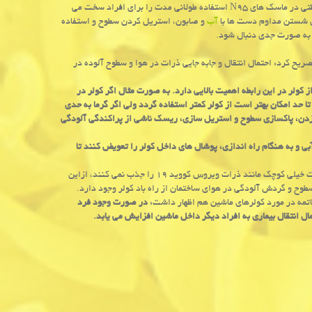
این عضو هیات علمی گروه بهداشت حرفه ای اظهار داشت: دارا بودن چندین لایه محافظتی در ماسک های N95 استفاده طولانی مدت را برای افراد سخت می
ن شستن مداوم دست ها با
آب
و صابون، استریل کردن سطوح و استفاده
تصریح کرد: احتمال انتقال و جابه جایی ذرات در هوا و سطوح آلوده در
ز کولر در این رابطه اهمیت بالایی دارد. به صورت مثال اگر کولر در
 تا حد امکان بهتر است از کولر کمتر استفاده گردد ولی اگر گرما به حدی
زدن، پاکسازی سطوح و استریل سازی، ریسک ناشی از پراکندگی آلودگی
بی و به هنگام راه اندازی، پوشال های داخل کولر را تعویض کنند تا
وی با اشاره به عملکرد کولرهای گازی، اظهار داشت: فیلترهای داخل کولرهای گازی ذرات خیلی کوچک مانند ذرات ویروس کووید ۱۹ را جذب نمی کنند، ازاین
وح و گردش آلودگی در هوای ساختمان از راه باد کولر وجود دارد.
تمه در مورد کولرهای ماشین هم اظهار داشت:
در صورت وجود فرد
ال انتقال بیماری به افراد دیگر داخل ماشین افزایش می یابد.