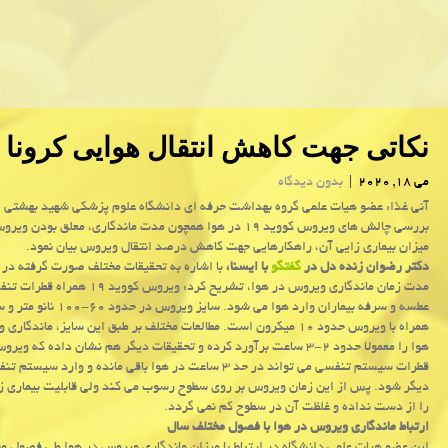
نكاتی جهت كاهش انتقال هوایی كرونا و
می 18, 2020
|
بدون دیدگاه
آنی غذا: عضو هیات علمی گروه بهداشت حرفه ای دانشگاه علوم پزشكی شهید بهشتی
بررسی چالش های ویروس كووید ۱۹ در هوا همچون مدت ماندگاری، معلق بودن
میزان بیماری زایی آن، راهكارهایی جهت كاهش درصد انتقال ویروس بیان نمود.
دکتر رضوان زنده دل در
گفتگو
با ایسنا،
با اشاره به تحقیقات مختلف صورت گرفته در ار
مدت زمان ماندگاری ویروس در هوا، تشریح کرد: ویروس کووی
عطسه و سرفه بیماران وارد هوا می شود. سایز و
همراه با ویروس حدود ۱۰ میکرون است. مطالعات مختلف بر طبق این سایز، ماندگا
هوا را معمولا حدود ۲-۳ ساعت برآورد کرده و تحقیقات دیگر هم نشان داده که وی
قطرات سیستم تنفسی می تواند در حد ۳ ساعت در هوا باقی مانده و وارد سی
دیگر شود. پس از این زمان ویروس بر روی سطوح رسوب می کند ولی قابلیت بیماری 
را از دست نداده و غلظت آن در سطوح کم نمی گردد.
ارتباط ماندگاری ویروس در هوا با فصول مختلف سال