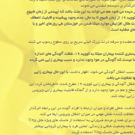
لف سال، اظهار نمود: به صورت کلی مطالعات بر این نکته تاکید دارند
ثرگذار بر سیستم تنفسی می شوند.
د کووید ۱۹ در مناطق سرد و خشک بیشتر دیده می شود هم می تواند به این علت باشد که اپیدمی از زمان شیوع
تا به امروز در فصول سرد سال بوده است. بنابراین با عنایت به بررسی رفتار ویروس کووید ۱۹ از زمان شیوع تا به حال، عدم وجود پیشینه و قابلیت انعطاف
 مثال افزایش موارد مبتلا شدن در خوزستان طی روزهای اخیر و با
م عطسه و سرفه ذرات بزرگ خیلی سریع بر روی سطوح رسوب می کنند
وی اضافه کرد: مطالعات مختلف نشان داده که در مکان های آلوده مثل بیمارستان های بستری کننده بیماران مبتلا به کووید ۱۹، غلظت آلودگی های اندازه
ا نیست که آلودگی در هوا وجود ندارد و سبب بیماری زایی نمی گردد
 سبب انتقال آلودگی می شود، اظهار داشت:
با این حال بیماری زایی
ا متفاوت می باشد.
این عضو هیئت علمی دانشگاه با اشاره به مطالبی که پیش از این درباره نقش هوا در انتقال آلودگی و بیماری زایی کووید ۱۹ مطرح شده، خاطرنشان کرد: این
طح و هم در هوا وجود دارد و از آنجاکه قابلیت بیماری زایی ویروس
ایی ایجاد کند.
اشت: شغل افراد و میزان ارتباط با افراد آلوده در این رابطه اثرگذار
ل حفاظت کننده نقش مهمی در میزان انتقال ویروس ایفا می کند.
وی استفاده از ماسک های پارچه ای را برای عموم مردم راهکار مناسبی دانست و افزود: برای همه ی مردم ضرورتی به استفاده از ماسک های ویژه مثل N95
ه واسطه وضعیت شغلی و زندگی، تماس فرد با بیماران کرونایی بیشتر
 ماسک N95 استفاده گردد.