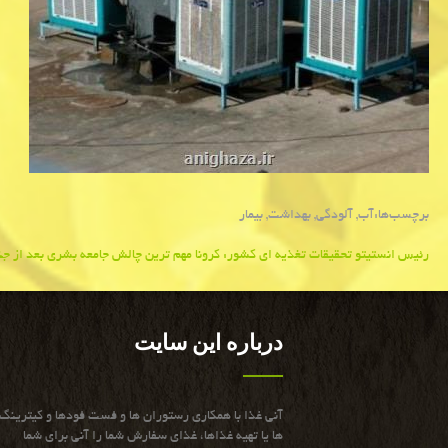
برچسب‌ها:
آب
,
آلودگی
,
بهداشت
,
بیمار
Post
رئیس انستیتو تحقیقات تغذیه ای كشور: كرونا مهم ترین چالش جامعه بشری بعد از 
navigation
درباره این سایت
آنی غذا با همكاری رستوران ها و فست فودها و كیترینگ
ها یا تهیه غذاها، غذای سفارش شما را آنی برای شما