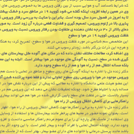
این عضو هیات علمی دانشگاه در ارتباط با میزان ماندگاری ویروس در هوا طی فصول مخت
که شرایط نامساعد آب و هوایی سبب از بین رفتن ویروس ها به خصوص ویروس های ا
وی در همین رابطه افزود: اینکه گفته می شو
پذیری بالا در ژنوم ویروس، تصمیم گیری و قضاوت قطعی درباره آن زود است. به صورت
دمای بالاتر از ۳۰ درجه نشان دهنده ی متفاوت بودن رفتار ویروس نسبت به ویروس های مشابه است.
غلظت ویروس کووید ۱۹ در هوا و سطوح
این متخصص سم شناسی در مورد غلظت ویروس در هوا و سطوح، تصریح کرد: به هنگا
و هرچه این ذرات بزرگتر باشد، زودتر رسوب می کنند.
گیری شده در سطح، نسبت به آلودگی های موجود در هوا بیشتر است. البته به این معن
بلکه مساله انتقال هم از راه هوا و هم از راه سطوح وجود دارد.
دکتر زنده دل با اشاره به اینکه آلودگی های روی سطوح و مناطق در تماس با دست هم
ویروس موجود در هوا با ویروس روی سطوح تفاوتی ندارد و فقط نحوه پراکنده شدن آنه
مساله باید با احتیاط مطرح شود، چونکه تحقیقات نشان می دهد که این ویروس هم در س
بسیار بالاست، حتی در غلظت های سطح پایین گزارش شده در هوا هم می تواند بیماری ز
راهکارهایی برای کاهش انتقال ویروس از راه هوا
دکتر زنده دل با اشاره به برخی راهکارها جهت کاهش انتقال ویروس از راه هوا، اظهار د
است، بعنوان نمونه حضور در محیط های پرخطر مانند بیمارستان ها و استفاده از وسای
وجود ندارد، چونکه احتمال تماس با افراد آلوده و بیمار کمتر است. با این وجود اگر ب
باشد مانند پرسنل درمانی یا خانواده های دارای عضو بیمار، بهتر است که از ماسک های تخصصی مثل