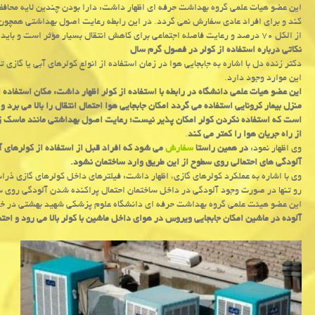
کند و برای افراد عادی سفارش نمی گردد. در این رابطه رعایت اصول بهداشتی همچو
از الکل ۷۰ درصد و رعایت فاصله اجتماعی برای کاهش انتقال بسیار مؤثر است و باید به صورت جدی دنبال شود.
نکاتی درباره استفاده از کولر در فصول گرم سال
دکتر زنده دل با اشاره به جابجایی هوا در زمان استفاده از انواع کولرهای آبی یا گازی 
این موارد وجود دارد.
این عضو هیات علمی دانشگاه در رابطه با استفاده از کولر اظهار داشت: مکان استفاده ا
منزل بیمار کرونایی استفاده می گردد امکان جابجایی هوا احتمال انتقال را بالا می برد و
است که استفاده نکردن کولر امکان پذیر نیست؛ رعایت اصول بهداشتی مانند ماسک 
از راه جریان هوا را کمتر می کند
.
وی اظهار نمود:
در همین راستا
سفارش
می شود که افراد قبل از استفاده از کولرهای آ
آلودگی های احتمالی روی سطوح از این طریق وارد ساختمان نشود.
رو تنها در صورت وجود آلودگی در داخل ساختمان احتمال پراکنده شدن آلودگی روی سط
این عضو هیئت علمی گروه بهداشت حرفه ای دانشگاه علوم پزشکی شهید بهشتی در خا
آلوده در ماشین امکان جابجایی ویروس در هوای داخل ماشین با کولر بالا می رود و احتم