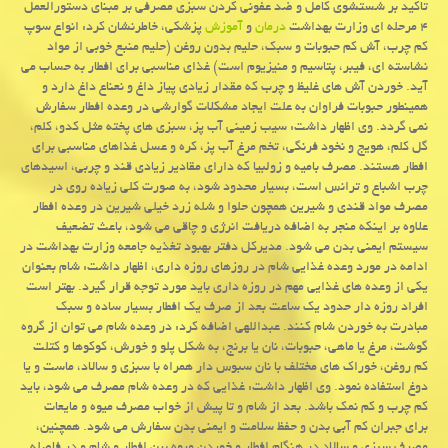
تاکید بر شستشوی کامل و ضد عفونی کردن سبزی مصرفی بر مبنای دستورالعمل
۴ مرحله ای وزارت بهداشت
درمان
و
آموزش
پزشکی، خاطرنشان کرد: انواع سوپ
کم چرب، آش کم حبوبات و سبک، حلیم بدون روغن (حلیم منبع خوبی از مواد
نشاسته ای، فیبر، پتاسیم و منیزیوم است) غذای مناسبی برای افطار به حساب می
آید. خوردن آش های غلیظ و چرب که مقدار زیادی پیاز داغ و نعناع داغ دارد و
همینطور حبوبات فراوان به علت ایجاد مشکلات گوارشی در وعده افطار سفارش
نمی گردد. وی اظهار داشت: سیب زمینی آب پز، سبزی های پخته مثل کدو، کلم،
گل کلم، هویج و نخود فرنگی، تخم مرغ آب پز، کره و عسل غذاهای مناسبی برای
افطار هستند. مصرف بامیه و زولبیا که دارای مقادیر زیادی قند و چربی، اسیدهای
چرب اشباع و ترانس است، بسیار محدود شود، به صورت کلی زیاده روی در
مصرف مواد قندی و شیرین همچون حلوا و شله زرد خیلی شیرین در وعده افطار
علاوه بر اینکه منجر به اضافه دریافت انرژی و چاقی می شود، باعث تضعیف
سیستم ایمنی بدن می شود. مدیرکل دفتر بهبود تغذیه جامعه وزارت بهداشت در
ادامه در مورد وعده غذایی شام در روزهای روزه داری، اظهار داشت: شام بعنوان
یکی از وعده های غذایی مهم در روزه داری باید مورد توجه قرار گیرد. بهتر است
افراد روزه دار حدود یک ساعت بعد از صرف یک افطار بسیار ساده و سبک
مبادرت به خوردن شام کنند. عبداللهی اضافه کرد: در وعده شام می توان از گروه
گوشت، مرغ یا ماهی، حبوبات، نان یا برنج، به شکل پلو و خورش، کوکوها و کتلت
کم روغن، خوراک های مختلف با نان سبوس دار همراه با سبزی و سالاد، ماست و یا
دوغ استفاده نمود. وی اظهار داشت: غذایی که در وعده شام مصرف می شود، باید
کم چرب و کم نمک باشد. بعد از شام و تا پیش از خواب مصرف میوه و مایعات
برای جبران کم آبی بدن و حفظ سلامت و ایمنی بدن سفارش می شود. همچنین،