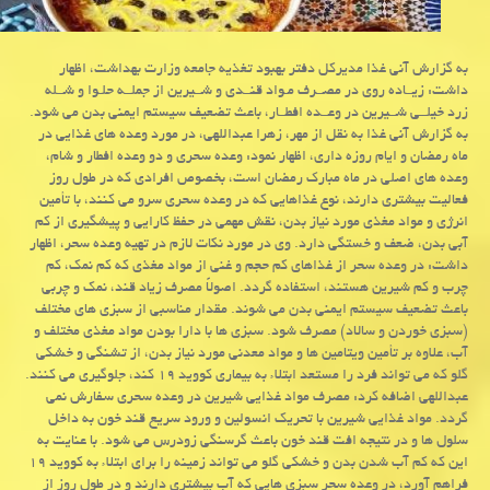
به گزارش آنی غذا مدیركل دفتر بهبود تغذیه جامعه وزارت بهداشت، اظهار
داشت: زﻳــﺎده روی در ﻣﺼــﺮف ﻣـﻮاد ﻗﻨــﺪی و ﺷــﻴﺮﻳﻦ از ﺟﻤﻠــﻪ ﺣﻠـﻮا و ﺷــﻠﻪ
زرد ﺧﻴﻠــﻰ ﺷــﻴﺮﻳﻦ در وﻋــﺪه اﻓﻄــﺎر، باعث تضعیف سیستم ایمنی بدن می شود.
به گزارش آنی غذا به نقل از مهر، زهرا عبداللهی، در مورد وعده های غذایی در
ماه رمضان و ایام روزه داری، اظهار نمود: وعده سحری و دو وعده افطار و شام،
وعده های اصلی در ماه مبارک رمضان است، بخصوص افرادی که در طول روز
فعالیت بیشتری دارند، نوع غذاهایی که در وعده سحری سرو می کنند، با تأمین
انرژی و مواد مغذی مورد نیاز بدن، نقش مهمی در حفظ کارایی و پیشگیری از کم
آبی بدن، ضعف و خستگی دارد. وی در مورد نکات لازم در تهیه وعده سحر، اظهار
داشت: در وعده سحر از غذاهای کم حجم و غنی از مواد مغذی که کم نمک، کم
چرب و کم شیرین هستند، استفاده گردد. اصولاً مصرف زیاد قند، نمک و چربی
باعث تضعیف سیستم ایمنی بدن می شوند. مقدار مناسبی از سبزی های مختلف
(سبزی خوردن و سالاد) مصرف شود. سبزی ها با دارا بودن مواد مغذی مختلف و
آب، علاوه بر تأمین ویتامین ها و مواد معدنی مورد نیاز بدن، از تشنگی و خشکی
گلو که می تواند فرد را مستعد ابتلاء به بیماری کووید ۱۹ کند، جلوگیری می کنند.
عبداللهی اضافه کرد: مصرف مواد غذایی شیرین در وعده سحری سفارش نمی
گردد. مواد غذایی شیرین با تحریک انسولین و ورود سریع قند خون به داخل
سلول ها و در نتیجه افت قند خون باعث گرسنگی زودرس می شود. با عنایت به
این که کم آب شدن بدن و خشکی گلو می تواند زمینه را برای ابتلاء به کووید ۱۹
فراهم آورد، در وعده سحر سبزی هایی که آب بیشتری دارند و در طول روز از