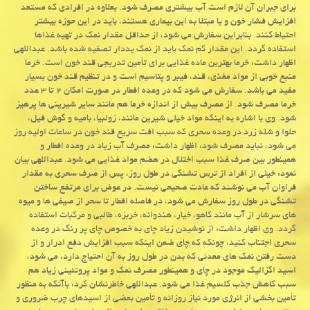
برای جبران آن لازم است آب بیشتری مصرف شود. بعلاوه در افرادی که مستعد
افزایش فشار خون و یا مبتلا به این بیماری هستند، باید در این حوزه بیشتر
احتیاط کنند. بنابراین سفارش می شود، از حداقل مقدار نمک در تهیه غذاها
استفاده گردد. این مقدار کم نمک باید از نمک یددار تصفیه شده باشد. عبداللهی
اظهار داشت: خرما بهترین ماده غذایی برای تأمین تدریجی قند خون است. خرما
منبع خوبی از مواد مغذی، قند، فیبر و پتاسیم است و در تنظیم قند خون بسیار
مفید می باشد. سفارش می شود که در وعده افطار در صورت امکان ۲ تا ۳ عدد
خرما مصرف شود. از مصرف بیش از اندازه خرما هم مانند سایر شیرینی ها پرهیز
شود. وی با اشاره به اینکه مواد خیلی شیرین مانند، زولبیا، بامیه و گوش فیل،
حلوا و شله زرد در وعده سحری که سبب افت سریع قند خون در ساعات اولیه روز
می شود، نباید مصرف شود، اظهار داشت: مصرف آب زیاد در وعده افطار و
همینطور بین صرف غذا سبب اختلال در هضم مواد غذایی می شود. عبداللهی بیان
نمود: خیلی از افراد از ترس تشنگی در طول روز، پس از صرف سحری به مقدار
فراوان آب می نوشند که عادت صحیحی نیست. در عوض برای مرتفع ساختن
تشنگی در طول روز سفارش می شود، در فاصله افطار تا سحر از صیفی ها و میوه
های سرشار از آب مانند کاهو، خیار، هندوانه، خربزه، طالبی و مرکبات استفاده
گردد. وی اظهار داشت: از نوشیدن زیاد چای به خصوص چای پر رنگ در وعده
سحری اجتناب کنید، چونکه که چای ضمن اینکه سبب افزایش دفع ادرار و از
دست رفتن نمک های معدنی که بدن در طول روز به آن احتیاج دارد، می شود،
اسید اگزالیک موجود در چای و همینطور مصرف نمک و مواد پروتئینی زیاد هم
سبب کاهش جذب کلسیم غذا می شود. عبداللهی خاطرنشان کرد: باآنکه به منظور
تأمین بخشی از انرژی مورد نیاز روزانه و تأمین بعضی از اسیدهای چرب ضروری و