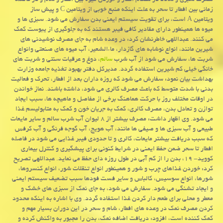
مصرف سبزی و سالاد در هنگام افطار و خوردن میوه بین افطار و شام و در فاصله
زمانی بین افطار تا سحر به علت اینکه منبع خوبی از ویتامین C و پیش ساز
ویتامین A است، برای تقویت سیستم ایمنی بدن سفارش می شود. سبزی ها و
میوه ها همینطور دارای مقادیر کافی فیبر هستند که به جلوگیری از یبوست کمک
می کنند. عبداللهی خاطرنشان کرد: در وعده شام به جای مصرف نوشیدنی های
شیرین مانند، انواع نوشابه های گازدار، ماءالشعیر، آب میوه های صنعتی وانواع
شربت ها، سفارش می شود از آب شرب
سالم
، دوغ و عرقیات سنتی و شربت های
خانگی خیلی کم شیرین استفاده گردد. مدیرکل دفتر بهبود تغذیه جامعه وزارت
بهداشت بیان نمود: سفارش می شود که روزه داران بعد از افطار، تحرک و فعالیت
بدنی با شدت متوسط که باعث مصرف کالری می شود، داشته باشند. نماز خواندن
در اوقات مختلف روز با حرکت هماهنگ برخی از مفاصل و ماهیچه ها، سبب ایجاد
توازن و تعادل بدن، مصرف کالری، کمک به جریان خون و کمک به متابولیسم غذا
می شود. وی اظهار داشت: مصرف بیشتر از ۸ لیوان آب شرب سالم و سایر مایعات
طبیعی و آب سبزی ها و صیفی ها مانند، آب هویج، آب گوجه فرنگی و آب کرفس
که سبب دریافت بیشتر مایعات، کالری و تا حدودی فیبر غذایی می شود در فاصله
افطار تا سحر ضمن حفظ ایمنی در شرایط کنونی برای پیشگیری و کنترل بیماری
کووید- ۱۹، بدن را از کم آبی در طول روزه دای حفظ می نماید. عبداللهی تصریح
کرد: خوردن غذاهای چرب و شور و همینطور انواع تنقلات شور، انواع کنسروها،
شورها، انواع سوسیس، کالباس و سایر فست فودها سبب تضعیف سیستم ایمنی
و ایجاد تشنگی می شود. سفارش می شود، به جای نمک از سبزی های خشک و
معطر و محلی برای طعم دار کردن غذا استفاده گردد. وی با اشاره به اینکه محدود
کردن مصرف نمک در وعده های افطار، شام و سحر در این دوران بسیار مهم و
کمک کننده است، افزود: دریافت اضافه نمک، بدن را مجبور به واکنش کرده و