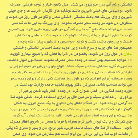
تشنگی و کم آبی بدن جلوگیری می کنند، مثل کاهو، خیار و گوجه فرنگی، مصرف
شود. نوشیدنی های خیلی شیرین مانند نوشابه های گازدار، شربت ها و چای خیلی
شیرین و چای پررنگ هم باعث تشنگی، خشکی دهان و گلو در طول روز می شوند و
سفارش می شود در وعده سحر مصرف نشوند. چای پررنگ به این علت که مدر
است، می تواند باعث دفع آب بدن و کم آبی در طول روزه داری شود. وی تصریح
کرد: غذاهای غنی از پروتئین مانند، انواع کباب، جوجه کباب، ماهی و غذاهای
خشک و پرروغن مانند، کتلت و کوکو، سوسیس و کالباس، پیتزا، کله پاچه و
همینطور غذاهای چرب و سرخ شده و پر ادویه باعث احساس تشنگی و خشکی
دهان
در طول روز می شوند. بخصوص در شرایط فعلی که با شیوع بیماری کووید
۱۹ مواجه هستیم بهتر است در وعده سحر مصرف نشوند. عبداللهی اظهار داشت:
به صورت کلی، غذاهای ساده و سبک مانند، انواع پلو و خورش در حجم کم (برای
افرادی که فعالیت بدنی بیشتری در طول روز دارند) و یا غذاهای سبکتر شبیه
وعده صبحانه (برای افرادی که در طول روز فعالیت کمی دارند) برای وعده سحر
می تواند مناسب باشد. مدیرکل دفتر بهبود تغذیه جامعه وزارت بهداشت در
مورد وعده غذایی در افطار، عنوان کرد: در وعده افطار باید ضمن پرهیز از
پرخوری، از غذاهای سبک و در عین حال پر انرژی استفاده گردد. تلاش شود غذا
به آرامی جویده شود. در هنگام افطار بدن احتیاج به یک منبع انرژی به شکل
گلوکز دارد که کاهش قند خون در ساعات روزه داری را جبران کند. وی در مورد
غذایی که برای وعده افطار سفارش می شود، اظهار داشت: یک لیوان آب گرم،
چای کمرنگ و یا یک لیوان شیر گرم همراه با خرما یا عسل در شروع افطار مصرف
شود. استفاده از غذاهای سبک مانند، فرنی، شیر برنج، نان و پنیر و سبزی که یکی
از عادات خوب غذایی ایرانی در این ایام است هم سفارش می شود. وی ضمن