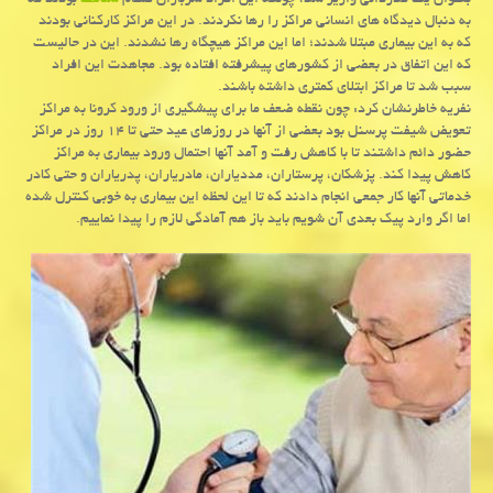
بعنوان یک قدردانی واریز شد، چونکه این افراد سربازان گمنام
سلامت
بودند که
به دنبال دیدگاه های انسانی مراکز را رها نکردند. در این مراکز کارکنانی بودند
که به این بیماری مبتلا شدند؛ اما این مراکز هیچگاه رها نشدند. این در حالیست
که این اتفاق در بعضی از کشورهای پیشرفته افتاده بود. مجاهدت این افراد
سبب شد تا مراکز ابتلای کمتری داشته باشند.
نفریه خاطرنشان کرد: چون نقطه ضعف ما برای پیشگیری از ورود کرونا به مراکز
تعویض شیفت پرسنل بود بعضی از آنها در روزهای عید حتی تا ۱۴ روز در مراکز
حضور دائم داشتند تا با کاهش رفت و آمد آنها احتمال ورود بیماری به مراکز
کاهش پیدا کند. پزشکان، پرستاران، مددیاران، مادریاران، پدریاران و حتی کادر
خدماتی آنها کار جمعی انجام دادند که تا این لحظه این بیماری به خوبی کنترل شده
اما اگر وارد پیک بعدی آن شویم باید باز هم آمادگی لازم را پیدا نماییم.