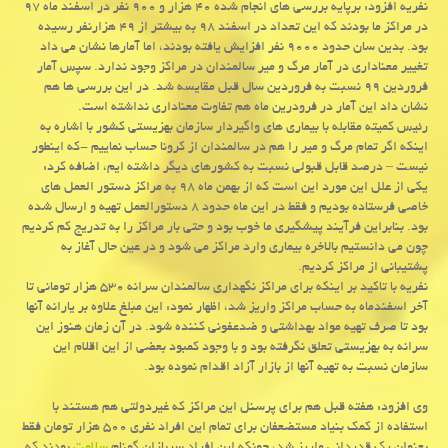
نفریه افزود: برپایه بررسی های انجام شده ۴۰ هزار و ۹۰۰ نفر در اسفند ماه ۹۷
در مراکز ما بودند که این تعداد در اسفند ۹۸ به بیشتر از ۴۹ هزارنفر رسیده
بود. بدین سان حدود ۹۰۰۰ نفر افزایش یافته بودند، اما آمارها نشان می داد
تغییر معناداری در آمار مرگ و میر سالمندان در مراکز وجود ندارد. سپس آمار
فروردین ۹۹ نسبت به فروردین سال قبل مقایسه شد. در این بررسی ها هم
نشان داد این آمار در فرودرین ماه هم تفاوت معناداری نداشته است.
رئیس کمیته مقابله با بیماری های واگیردار سازمان بهزیستی کشور با اشاره به
اینکه اگر تمام مرگ و میر را هم در سالمندان از کرونا حساب نماییم -که اینطور
نیست – درصد قابل قبولی نسبت به کشورهای دیگر داشته ایم، اضافه کرد:
یکی از علل این مورد این است که از بهمن ماه ۹۸ به مراکز دستور العمل های
خاصی فرستاده بودیم و فقط در این ماه حدود ۸ دستورالعمل تهیه و ارسال شده
بود. بنابراین فرآیند پیشگیری ما خوب بود و حتی بار مراکز را به تدریج کم کردیم
چون می دانستیم بالاخره بیماری وارد مراکز می شود و در عین حال آغاز به
پشتیبانی از مراکز کردیم.
نفریه با تاکید بر اینکه برای مراکز نگهداری سالمندان سرانه ۵۳۰ هزار تومانی تا
آخر اسفندماه به حساب مراکز واریز شد، اظهار نمود: این مبلغ علاوه بر یارانه آنها
بود تا صرف تهیه مواد بهداشتی و ضدعفونی کننده شود. در آن زمان هنوز این
سرانه به بهزیستی تعلق نگرفته بود و با وجود کمبود بعضی از این اقلام این
سازمان نسبت به تهیه آنها از بازار آزاد اقدام نموده بود.
وی افزود: هفته قبل هم برای پرسنل این مراکز که غیردولتی هم هستند با
استفاده از کمک بنیاد مستضعفان برای تمام این افراد نفری ۵۰۰ هزار تومان فقط