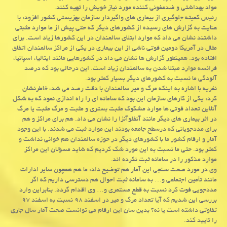
مواد بهداشتی و ضدعفونی کننده مورد نیاز خویش را تهیه کنند.
رئیس کمیته جلوگیری از بیماری های واگیردار سازمان بهزیستی کشور افزود: با
عنایت به گزارش های رسیده از کشورهای دیگر که حتی پیش از ما موارد مثبتی
داشتند نشان می داد که موارد ابتلای سالمندان در این کشورها زیاد است. برای
مثال در آمریکا دومین فوتی ناشی از این بیماری در یکی از مراکز سالمندان اتفاق
افتاده بود. همینطور گزارش ها نشان می داد در کشورهایی مانند ایتالیا، اسپانیا،
فرانسه موارد مبتلا شدن به سالمندان زیاد است. این درحالی بود که درصد
آلودگی ما نسبت به کشورهای دیگر بسیار کمتر بود.
نفریه با اشاره به اینکه مرگ و میر سالمندان با دقت رصد می شد، خاطرنشان
کرد: یکی از کارهای سازمان این بود که سامانه ای را راه اندازی نمود که به شکل
آنلاین تعداد فوتی ها موارد مشکوک مثبت بستری و مثبت و مرگ مثبت یا مرگ
در اثر بیماری های دیگر مانند آنفلوآنزا را نشان می داد. هم برای مراکز و هم
برای مددجویانی که درسطح جامعه بودند این موارد ثبت می شدند. با این وجود
آمار و ارقام کشور ما با کشورهای دیگر در حوزه سالمندان هم خوانی نداشت و
کمتر بود. حتی ما نسبت به این مورد شک کردیم که شاید مسؤلان این مراکز
موارد مذکور را در سامانه ثبت نکرده اند.
وی در مورد صحت سنجی این آمار هم توضیح داد: ما هم همچون سایر ادارات
مانند تأمین اجتماعی و… به سامانه ثبت احوال هم دسترسی داریم که اگر
مددجویی فوت کرد نسبت به قطع مستمری و… وی اقدام گردد. بنابراین وارد
بررسی این شدیم که آیا تعداد مرگ و میر در اسفند ۹۸ نسبت به اسفند ۹۷
تفاوتی داشته است یا نه؟ بدین سان این ارقام می توانست صحت آمار سال جاری
را تایید کند.