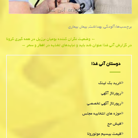
برچسب‌ها:
آلودگی
,
بهداشت
,
بیمار
,
بیماری
Post
←
وضعیت نگران كننده بومیان برزیل در همه گیری كرونا
در گزارش آنی غذا عنوان شد باید و نبایدهای تغذیه در افطار و سحر
→
navigation
دوستان آنی غذا
خرید بک لینک
رپورتاژ آگهی
رپورتاژ آگهی تخصصی
حوزه های انتخابیه مجلس
فیش حج
قیمت بیسیم موتورولا