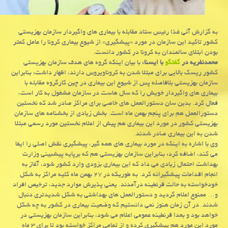
به گزارش آنی غذا رئیس ستاد مقابله با بیماری های واگیردار سازمان بهزیستی
كشور تاكید این سازمان در مورد «پیشگیری» از شیوع بیماری كرونا را عامل كمتر
بودن ابتلای سالمندان به كرونا در كشور دانست.
محمدنفریه در
گفتگو
با ایسنا،
با بیان اینکه گروه های هدف سازمان بهزیستی
کشور ریسک بالایی برای مبتلا شدن به کروناویروس دارند، اظهار داشت: بنابراین
سازمان بهزیستی بلافاصله پس از شیوع این بیماری در چین کارگروه مقابله با
بیماری های واگیردار خویش را که سال هاست در سازمان مشغول به کار است،
فعال کرد. بدین سان دستورالعمل های خاصی برای مراکز صادر شد که نخستین
دستورالعمل هم برای پنجم بهمن ماه است. بخش زیادی از بخشنامه های سازمان
بهزیستی کشور در مورد این بیماری هم پیش از اعلام نخستین مورد رسمی مبتلا
شدن به این بیماری صادر شدند.
وی با اشاره به اینکه در مورد بیماری های همه گیر، پیشگیری نقش اصلی را ایفا
می کند، اضافه کرد: بنابراین سازمان بهزیستی هم که برپایه پیشبینی وزارت
بهداشت احتمال زیادی می داد که این بیماری بزودی وارد کشور شود، آغاز به
انجام اقدامات پیشگیرانه کرد. به طوریکه در ۲۷ بهمن ماه کلیه مراکز به شکل
خودخواسته به حالت قرنطینه درآمدند. یعنی پذیرش موارد جدید، ترخیص افراد
و… ممنوع اعلام گردید و دستورالعمل های بهداشتی به شکل شدیدتری دنبال
شدند. در آن زمان هنوز نمی دانستیم که وضعیت بیماری در کشور به چه شکل
خواهد بود و بعدا قرنطینه عمومی اعلام می شود، بنابراین سازمان بهزیستی در
مورد این مورد هم پیشگیری کرده و از تمامی مراکز خواسته بود تا برای ۳ ماه