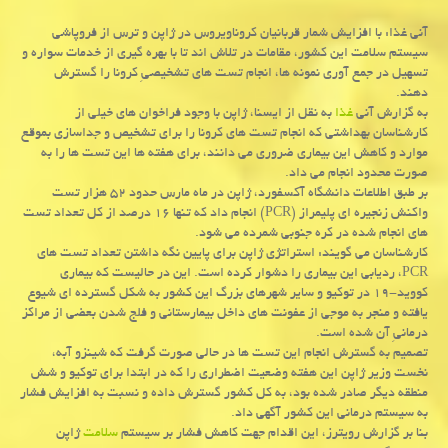
آنی غذا: با افزایش شمار قربانیان كروناویروس در ژاپن و ترس از فروپاشی
سیستم سلامت این كشور، مقامات در تلاش اند تا با بهره گیری از خدمات سواره و
تسهیل در جمع آوری نمونه ها، انجام تست های تشخیصیِ كرونا را گسترش
دهند.
به گزارش آنی
غذا
به نقل از ایسنا، ژاپن با وجود فراخوان های خیلی از
كارشناسان بهداشتی كه انجام تست های كرونا را برای تشخیص و جداسازی بموقع
موارد و كاهش این بیماری ضروری می دانند، برای هفته ها این تست ها را به
صورت محدود انجام می داد.
بر طبق اطلاعات دانشگاه آكسفورد، ژاپن در ماه مارس حدود ۵۲ هزار تست
واكنش زنجیره ای پلیمراز (PCR) انجام داد كه تنها ۱۶ درصد از كل تعداد تست
های انجام شده در كره جنوبی شمرده می شود.
كارشناسان می گویند: استراتژی ژاپن برای پایین نگه داشتن تعداد تست های
PCR، ردیابی این بیماری را دشوار كرده است. این در حالیست كه بیماری
كووید-۱۹ در توكیو و سایر شهرهای بزرگ این كشور به شكل گسترده ای شیوع
یافته و منجر به موجی از عفونت های داخل بیمارستانی و فلج شدن بعضی از مراكز
درمانیِ آن شده است.
تصمیم به گسترش انجام این تست ها در حالی صورت گرفت كه شینزو آبه،
نخست وزیر ژاپن این هفته وضعیت اضطراری را كه در ابتدا برای توكیو و شش
منطقه دیگر صادر شده بود، به كل كشور گسترش داده و نسبت به افزایش فشار
به سیستم درمانی این كشور آگهی داد.
بنا بر گزارش رویترز، این اقدام جهت كاهش فشار بر سیستم
سلامت
ژاپن