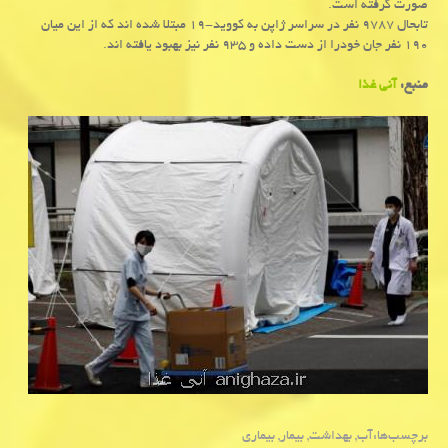
صورت گرفته است.
تابحال ۹۷۸۷ نفر در سراسر ژاپن به كووید-۱۹ مبتلا شده اند كه از این میان
۱۹۰ نفر جان خودرا از دست داده و ۹۳۵ نفر نیز بهبود یافته اند.
منبع:
آنی غذا
برچسب‌ها:
آب
,
بهداشت
,
بیمار
,
بیماری