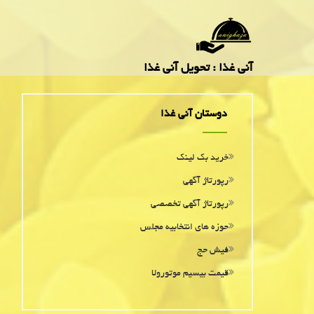
آنی غذا : تحویل آنی غذا
دوستان آنی غذا
خرید بک لینک
رپورتاژ آگهی
رپورتاژ آگهی تخصصی
حوزه های انتخابیه مجلس
فیش حج
قیمت بیسیم موتورولا