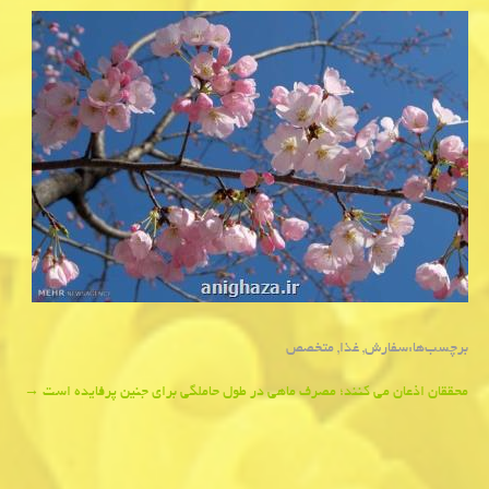
برچسب‌ها:
سفارش
,
غذا
,
متخصص
Post
محققان اذعان می كنند؛ مصرف ماهی در طول حاملگی برای جنین پرفایده است
→
navigation