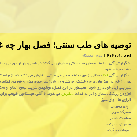
توصیه های طب سنتی؛ فصل بهار چه غذ
آوریل 6, 2020
|
بدون دیدگاه
به گزارش آنی غذا متخصصان طب سنتی سفارش می كنند در فصل بهار از خوردن غذاه
خشك پرهیز شود.
به گزارش آنی
غذا
به نقل از مهر، متخصصین طی سنتی سفارش می كنند كه لازم اس
بهار، از خوردن غذاهای گرم و خشك، حركت و ورزش زیاد، حمام مكرر و خوردن غذاهای
شیرینی زیاد خودداری شود. همینطور در این فصل، نوشیدن شربت لیمو، آلبالو، و سكن
افزودن زرشك، سماق و انار به غذاها
سفارش
می شود.
۶ آنتی هیستامین طبیعی برا
آلرژی ها
-چای سبز
-چای ریبوس
-سركه سیب
-ماست طبیعی
-دم كرده یونجه
-جوشانده گزنه