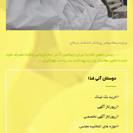
برچسب‌ها:
بیمار
,
پزشك
,
خدمات
,
درمان
Post
←
رئیس انجمن تغذیه ایران؛ ویتامین D در ایام كرونایی چگونه مصرف شود
جلسه تامین مطالبات وزارت بهداشت به ریاست جهانگیری
→
navigation
دوستان آنی غذا
خرید بک لینک
رپورتاژ آگهی
رپورتاژ آگهی تخصصی
حوزه های انتخابیه مجلس