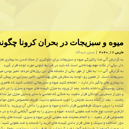
میوه و سبزیجات در بحران كرونا چگو
مارس 17, 2020
|
بدون دیدگاه
به گزارش آنی غذا پاكیزگی میوه و سبزیجات برای جلوگیری از مبتلا شدن به بیماری های
دار، یكی از نكات مهم بهداشتی است كه باید در شرایط كنونی مورد توجه قرار گیرد.
به گزارش آنی
غذا
به نقل از مهر، یكی از دغدغه های این روزهای مردم، تمیز بودن میو
سبزیجات است. از همین رو، توجه به سفارش های بهداشتی، تأثیر بسزایی در پیش گیری
به بیماری های واگیر دار دارد.- اهتمام كنید میوه و سبزیجاتی انتخاب كنید كه ظاهری 
بدون پوسیدگی داشته باشند. بعد از ورود به منزل كیسه های میوه و سبزی را در ج
و دوراز دسترس كودكان قرار دهید؛ به شكلی كه تماسی با سایر وسایل منزل نیز نداش
باشند.- بعد از آنكه دست هایتان را خوب شستشو دادید، ظروف مخصوص حاوی مواد
كننده را درون سینك ظرفشویی قرار داده و میوه و سبزی را داخل آن بریزید. با گذش
لازم بر حسب نوع ماده ضد عفونی كننده، میوه و سبزی را به خوبی آبكشی كرده و در 
مخصوص قرار دهید.- با اتمام عملیات ضد عفونی كردن میوه و سبزی، كیسه های پلاست
دور انداخته و سینك و محل قرار دادن كیسه های خرید را شسته یا ضد عفونی كنید.-