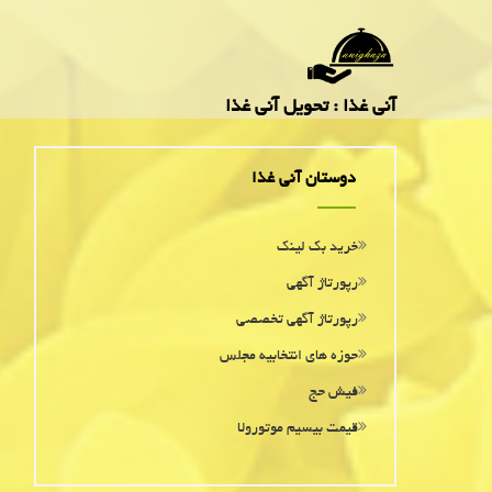
آنی غذا : تحویل آنی غذا
دوستان آنی غذا
خرید بک لینک
رپورتاژ آگهی
رپورتاژ آگهی تخصصی
حوزه های انتخابیه مجلس
فیش حج
قیمت بیسیم موتورولا