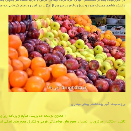
در صورتیكه بعد از شستشو آنها را خرد كرده اید در ظرفی با درب بسته در یخچال بگذا
داشته باشید مصرف میوه و سبزی خام در بیرون از منزل در این روزهای كرونایی به ه
برچسب‌ها:
آب
,
بهداشت
,
بیمار
,
بیماری
Post
←
معاون توسعه مدیریت، منابع و برنامه ریزی
تاكید استاندار مركزی بر انسداد محورهای مواصلاتی فرعی و كنترل محورهای اصلی ا
navigation