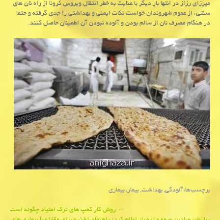
میرزای رزاز در انتها بار دیگر با عنایت به خطر انتقال ویروس كرونا از راه نان های
سنتی، از عموم شهروندان خواست نكات ایمنی و بهداشتی را جدی گرفته و حتما
در هنگام مصرف نان از سالم بودن و آلوده نبودن آن اطمینان حاصل كنند.
برچسب‌ها:
آلودگی
,
بهداشت
,
بیمار
,
بیماری
Post
←
روش كار كمپ های ترك اعتیاد چگونه است