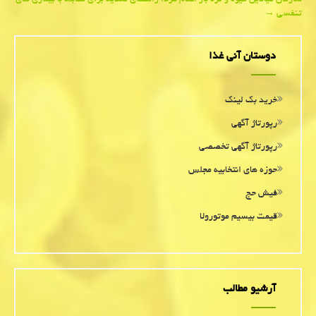
سازمان میادین میوه و تره بار اعلام كرد؛ راهنمای تغذیه برای مقابله با بیماری های
navigation
تنفسی
→
دوستان آنی غذا
خرید بک لینک
رپورتاژ آگهی
رپورتاژ آگهی تخصصی
حوزه های انتخابیه مجلس
فیش حج
قیمت بیسیم موتورولا
آرشیو مطالب