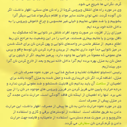
گرم، نگرانی ها شروع می شود.
وی در مورد راه های انتقال ویروس كرونا از راه نان های سنتی، اظهار داشت: اگر
نان آلوده گردد، نمی توان مانند سایر مواد و اقلام دیگرمواد غذایی دیگر آنرا
بشوییم و یا ضد عفونی نماییم و خیلی غیر محسوس و چراغ خاموش ویروس را به
داخل خانه خود برده ایم.
میرزای رزاز افزود: در صورت وجود افراد شاغل در نانوایی ها كه مشكوك به
ناقل بودن و یا علایم بیماری هستند، مراتب را در این وضعیت به مراجع ذی ربط
اطلاع دهیم. از منتظر ماندن در واحدهای نانوایی و پهن كردن نان برای خنك شدن
در میز نانوایی جداً خود داری نماییم، از بریدن و خرد كردن نان توسط چاقو و برس
های عمومی كه معمولاً در نانوایی ها وجود دارد، پرهیز نماییم، اگر از نایلون برای
حمل نان به منزل بهره برده ایم آنرا داخل خانه نبریم و بعد از خارج كردن نان آنرا
دور بیندازیم.
رئیس انستیتو تحقیقات تغذیه و صنایع غذایی، در مورد نحوه مصرف نان در
منزل، اضافه كرد: اگر نان خریداری شده و حمل شده به منزل آلوده باشد برای
اطمینان از
سلامت
آن باید بدانیم نان قابلیت شستشو و ضد عفونی كردن ندارد و
درجه حرارت پایین حتی فریز كردن در فریزر ویروس های موجود در نان را از بین
نمی برد. تنها راه اطمینان از اینكه نان فاقد آلودگی است، حرارت دادن مجدد آن
در منزل پیش از مصرف است.
وی در مورد نحوه حرارت دادن به نان ها پیش از مصرف، اظهار داشت: این حرارت
دادن به طریق مختلف است. استفاده از توسترهای برقی و گازی و استفاده از
ماكروویو و در صورت عدم دسترسی، استفاده از ماهیتابه و قابلمه جهت حرارت
دادن و گرم كردن نان
سفارش
می گردد.