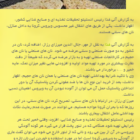
به گزارش آنی غذا رئیس انستیتو تحقیقات تغذیه ای و صنایع غذایی كشور،
اظهار داشت: یكی از طریق های انتقال غیر محسوس ویروس كرونا به داخل منازل،
نان های سنتی هستند.
به گزارش آنی
غذا
به نقل از مهر، جلال الدین میرزای رزاز، اضافه كرد: نان در
كشور به دو صورت صنعتی و سنتی عرضه می شود. نان های صنعتی یا نان های
حجیم در كارخانجات صنعتی تهیه و به بازار عرضه می گردد كه طبیعتاً از دقت
نظارت بیشتری در مورد تهیه مواد اولیه و افزودنی هایی نظیر میزان نمك، مایه
خمیر و …، برخوردار می باشند.
وی با تاكید شرایط بهداشتی تهیه نان های صنعتی یا همان نان های حجیم، اظهار
داشت: بعد از خرید این نوع نان ها با ضد عفونی كردن پلاستیك آن یا دور
انداختن پلاستیك حمل آن می توان از آلوده نبودن آن به ویروس اطمینان نسبی
داشت.
میرزای رزاز، در ارتباط با نان های سنتی، تصریح كرد: نان های سنتی، در این
روزها كه با بحران كرونا مواجه هستیم، می توانند در صورت عدم رعایت نكات
بهداشتی عامل انتقال بیماری باشند.
رئیس انستیتو تحقیقات تغذیه و صنایع غذایی، افزود: وقتی خمیر تحت هر
شرایطی تهیه شود هنگامی كه در تنور پخت قرار می گیرد هر گونه آلودگی
ویروسی در آن از بین می رود و نانی كه از تنور خارج می شود می توان گفت عاری
از آلودگی به ویروس كرونا است اما در مورد استفاده و خوردن این نان تازه و