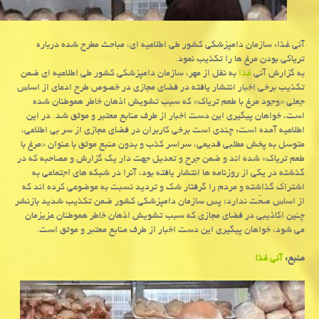
آنی غذا: سازمان دامپزشكی كشور طی اطلاعیه ای، مباحث مطرح شده درباره
تریاكی بودن مرغ ها را تكذیب نمود.
به گزارش آنی
غذا
به نقل از مهر، سازمان دامپزشكی كشور طی اطلاعیه ای ضمن
تكذیب برخی اخبار انتشار یافته در فضای مجازی در خصوص طرح ادعای از اساس
جعلی «وجود مرغ با طعم تریاك» كه سبب تشویش اذهان خاطر هموطنان شده
است، خواهان پیگیری این دست اخبار از طرف منابع معتبر و موثق شد. در این
اطلاعیه آمده است: چندی است برخی كاربران در فضای مجازی از سر بی اطلاعی،
متوسل به پخش مطلبی قدیمی، سراسر كذب و بدون منبع موثق با عنوان «مرغ با
طعم تریاك» شده اند و ضمن جرح و تعدیل جهت دار یك گزارش و مصاحبه كه در
گذشته در یكی از روزنامه ها انتشار یافته بود، آنرا در شبكه های اجتماعی به
اشتراك گذاشته و مردم را گرفتار شك و تردید نسبت به موضوعی كرده اند كه
از اساس صحّت ندارد؛ پس سازمان دامپزشكی كشور ضمن تكذیب شدید بازنشر
چنین اكاذیبی در فضای مجازی كه سبب تشویش اذهان خاطر هموطنان عزیزمان
می شود، خواهان پیگیری این دست اخبار از طرف منابع معتبر و موثق است.
منبع:
آنی غذا