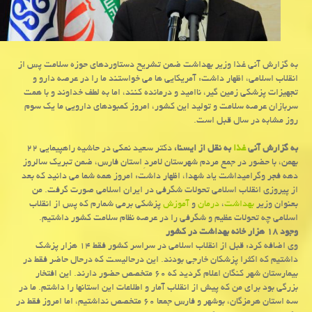
به گزارش آنی غذا وزیر بهداشت ضمن تشریح دستاوردهای حوزه سلامت پس از
انقلاب اسلامی، اظهار داشت: آمریكایی ها می خواستند ما را در عرصه دارو و
تجهیزات پزشكی زمین گیر، ناامید و درمانده كنند، اما به لطف خداوند و با همت
سربازان عرصه سلامت و تولید این كشور، امروز كمبودهای دارویی ما یك سوم
روز مشابه در سال قبل است.
به گزارش آنی
غذا
به نقل از ایسنا،
دكتر سعید نمكی در حاشیه راهپیمایی ۲۲
بهمن، با حضور در جمع مردم شهرستان لامردِ استان فارس، ضمن تبریك سالروز
دهه فجر وگرامیداشت یاد شهدا، اظهار داشت: امروز همه شما می دانید كه بعد
از پیروزی انقلاب اسلامی تحولات شگرفی در ایران اسلامی صورت گرفت. من
بعنوان وزیر
بهداشت
،
درمان
و
آموزش
پزشكی برمی شمارم كه پس از انقلاب
اسلامی چه تحولات عظیم و شگرفی را در عرصه نظام سلامت كشور داشتیم.
وجود ۱۸ هزار خانه بهداشت در كشور
وی اضافه كرد: قبل از انقلاب اسلامی در سراسر كشور فقط ۱۴ هزار پزشك
داشتیم كه اكثرا پزشكان خارجی بودند. این درحالیست كه درحال حاضر فقط در
بیمارستان شهر كنگان اعلام گردید كه ۶۰ متخصص حضور دارند. این افتخار
بزرگی بود برای من كه پیش از انقلاب آمار و اطلاعات این استانها را داشتم. ما در
سه استان هرمزگان، بوشهر و فارس جمعا ۶۰ متخصص نداشتیم، اما امروز فقط در