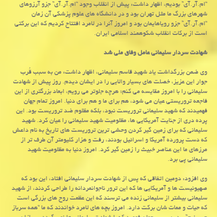
“ام.آر.آی” بودیم، اظهار داشت: پیش از انقلاب وجود “ام.آر.آی” جزو آرزوهای
شهرهای بزرگ ما مثل تهران بود و در دانشگاه های علوم پزشكی آن زمان
“ام.آر.آی” جزو رویاهایمان بود و امروز آنرا در لامرد افتتاح كردیم كه این بركتی
است از بركات انقلاب شكوهمند اسلامی ایران.
شهادت سردار سلیمانی عامل وفاق ملی شد
وی ضمن بزرگداشت یاد شهید قاسم سلیمانی، اظهار داشت: من به سبب قُرب
جوار این عزیز، خصلت های بسیار والایی را در ایشان دیدم. روز پیش از شهادت
سلیمانی را با امروز مقایسه می كنم؛ هرچه جلوتر می رویم، ابعاد بزرگتری از این
فاجعه تروریستی عیان می شود، هم برای ما و هم برای دنیا. امروز تمام جهان
فهمیدند كه شهید سلیمانی تروریست نبود، بلكه مظلوم ضد تروریست بود. این
پرده دری از جنایت آمریكایی ها، مظلومیت شهید سلیمانی را عیان كرد. شهید
سلیمانی كه برای زمین گیر كردن وحشی ترین تروریست های تاریخ به نام داعش
كه دست پرورده آمریكا و اسرائیل بودند، رفت و هزار كلیومتر آن طرف تر از
مرزهای ما این عناصر خبیث را زمین گیر كرد. امروز دنیا به مظلومیت شهید
سلیمانی پی برد.
وی افزود: دومین اتفاقی كه پس از شهادت سردار سلیمانی افتاد، این بود كه
صهیونیست ها و آمریكایی ها كه این ترور ناجوانمردانه را طراحی كردند، از شهید
سلیمانی بیشتر از سلیمانی زنده می ترسند كه این عظمت روح های بزرگی است
كه حیات و ممات شان بركت دارد. امروز بچه های لامرد خواندند كه ما “همه سرباز