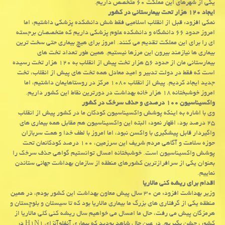
یكی از شهرهای این مملكت ۶۰ متخصص داریم.
ایجاد ۱۲۰ هزار تحت بیمارستانی در كشور
نمكی افزود: قبل از انقلاب اسلامیی فقط شش دانشكده پزشكی داشتیم، اما
امروز حدود ۶۶ دانشگاه و دانشكده علوم پزشكی داریم كه متخصصان برجسته
ای را برای این مملكت تقدیم می كنند. امروز برای هیچ بیماری حتی سخت ترین
بیماری ها نیازمند بیرون این مرزها نیستیم. همین طور تعداد تخت های
بیمارستانی مان از حدود ۵۶ هزار تخت پیش از انقلاب به ۱۲۰ هزار تخت رسیده
است كه فقط در دولت تدبیر و امید معادل همه تخت های پیش از انقلاب، تخت
جدید ایجاد كردیم. پیش از انقلاب ۱۰۸۰ مركز در روستاهایمان داشتیم، اما
امروز خوشبختانه ۱۸ هزار خانه بهداشت در دورترین نقاط این كشور داریم.
واكسیناسیون ۱۰۰ درصدی و حذف سرخك در كشور
وی با اشاره به اینكه پوشش واكسیناسیون كودكان ما در كشور پیش از انقلاب
۲۵ درصد بود، اظهار نمود: البته این واكسیناسیون هم مقابل همه بیماری های
واگیردار قابل پیشگیری با واكسن نبود، اما امروز با لطف خدا و همت سربازان
حوزه سلامت و آگاهی مردم شریف این سرزمین، ۱۰۰ درصد كودكانمان تحت
پوشش واكسیناسیون است. خوشبختانه امسال توانستیم گواهی حذف سرخك را
بعنوان یكی از سرافرازترین كشورهای منطقه از سازمان بهداشت جهانی ستاندن
نماییم.
اقدام برای ریشه كنی مالاریا
وزیر بهداشت افزود: من ۳۰ سال پیش معاون بهداشت این كشور بودم، در همین
منطقه یكی از گرفتاری های بزرگ ما بیماری مالاریا بود كه تا سیستان و بلوچستان و
هرمزگان پیش می رفت، حال ما امسال می خواهیم سال ریشه كنی كلی مالاریا از
كشور، جشن بگیریم. در عین حال شاهد بودید كه بیماری آنفلوآنزای H۱N۱ در