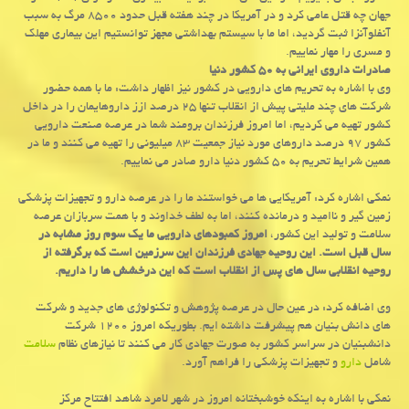
جهان چه قتل عامی كرد و در آمریكا در چند هفته قبل حدود ۸۵۰۰ مرگ به سبب
آنفلوآنزا ثبت گردید، اما ما با سیستم بهداشتی مجهز توانستیم این بیماری مهلك
و مسری را مهار نماییم.
صادرات داروی ایرانی به ۵۰ كشور دنیا
وی با اشاره به تحریم های دارویی در كشور نیز اظهار داشت: ما با همه حضور
شركت های چند ملیتی پیش از انقلاب تنها ۲۵ درصد ازز داروهایمان را در داخل
كشور تهیه می كردیم، اما امروز فرزندان برومند شما در عرصه صنعت دارویی
كشور ۹۷ درصد داروهای مورد نیاز جمعیت ۸۳ میلیونی را تهیه می كنند و ما در
همین شرایط تحریم به ۵۰ كشور دنیا دارو صادر می نماییم.
نمكی اشاره كرد: آمریكایی ها می خواستند ما را در عرصه دارو و تجهیزات پزشكی
زمین گیر و ناامید و درمانده كنند، اما به لطف خداوند و با همت سربازان عرصه
سلامت و تولید این كشور،
امروز كمبودهای دارویی ما یك سوم روز مشابه در
سال قبل است. این روحیه جهادی فرزندان این سرزمین است كه برگرفته از
روحیه انقلابی سال های پس از انقلاب است كه این درخشش ها را داریم.
وی اضافه كرد: در عین حال در عرصه پژوهش و تكنولوژی های جدید و شركت
های دانش بنیان هم پیشرفت داشته ایم. بطوریكه امروز ۱۲۰۰ شركت
دانشبنیان در سراسر كشور به صورت جهادی كار می كنند تا نیازهای نظام
سلامت
شامل
دارو
و تجهیزات پزشكی را فراهم آورد.
نمكی با اشاره به اینكه خوشبختانه امروز در شهر لامرد شاهد افتتاح مركز