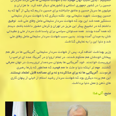
حسینیم”، بدین سبب جهان فهمید كه با شهادت سلیمانی ها نمی گردد سربازان
حسین را در كشور جمهوری اسلامی و كشورهای دیگر خفه كرد. ما هزاران و
میلیون ها سرباز حسین و عاشق جانباخته برای حسین داریم كه یكی از آنها كه به
حسین پیوست، شهید سلیمانی بود. نكته دیگری كه با شهادت سردار سلیمانی
دستگیر همه شد این بود كه شهادت سردار سلیمانی عامل وفاق ملی شد. توفیق
داشتم كه در تشییع پیكر این عزیز در تهران و كرمان حضور داشته باشم، دیدم
كه همه آمده بودند. همه مسئولان سیاسی برای پاسداشت سردار ملی و عقیدتی
شان به میدان آمده بودند. بدین سبب شهادت سردار سلیمانی عامل وفاق ملی
شد و دنیا این را به نمایش گذاشت.
وزیر بهداشت اضافه كرد: پس از شهادت سردار سلیمانی، آمریكایی ها در نظر هم
پیمانان خودشان هم محكوم شدند، در تمام اروپا و در آمریكا، عده ای ترامپ را
تروریست خواندند. خود آمریكایی ها بعنوان سردمدار تروریست در جهان معرفی
گشتند. مهم تر اینكه دنیا و ملت ما هم فهمید كه همانطور كه بارها رهبری
فرمودند،
آمریكایی ها نه برای مذاكرده و نه برای مصالحه قابل اعتماد نیستند.
این هم پرده دیگری بود كه شهادت سردار رشید اسلام از خیلی از پنهان كاری
های ذهن و عمل دنیا برداشت.
منبع:
آنی غذا