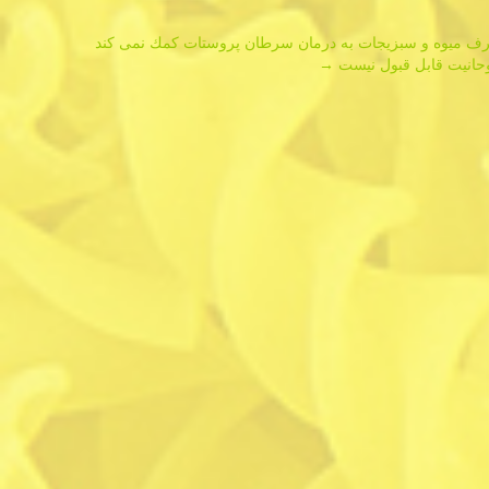
رف میوه و سبزیجات به درمان سرطان پروستات كمك نمی كند
وحانیت قابل قبول نیست
→