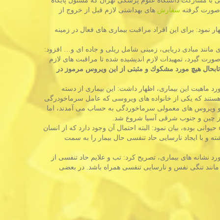
یی با مشاركت دانشگاه علوم پزشكی تهران كه مسئول پایگاه
 صورت گرفته
سفارش
های بهداشتی لازم قبل از خروج از
ار نمود: برای این افراد مراقبت بیماری های فعال در زمینه
مانند مبادی دریایی، زمینی شامل ریلی و جاده ای و… افزود:
صورت گیرد، تمهیدات لازم اندیشیده شده تا مراقبت های لازم
تابحال هیچ مورد مشكوك و مثبتی از این ویروس مرموز در
ورد ماهیت این بیماری، اظهار داشت: این بیماری از دسته
تند كه یكی از خانواده های ویروسی كه عامل سرماخودرگی
 این ویروس ها پیش تر جزو ویروس های معمولی سرماخوردگی به حساب می آمدند، اما
انی بوده، بیان نمود: البته احتمال آن وجود دارد كه از انسان
ه و با ایجاد نارسایی حاد تنفسی حال بیمار را به سمت
 نشانه های بیماری، تصریح كرد: تب و علایم حاد تنفسی از
 مانند تنگی نفس و نارسایی تنفسی همراه باشد. در بعضی