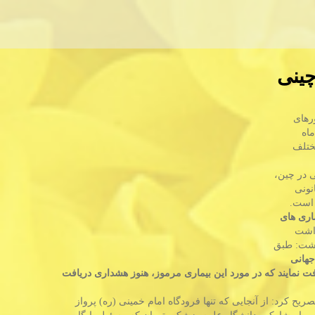
چینی
رهای
اه
مختلف
 در چین،
نونی
اری های
داشت
داشت: طبق
جهانی
 نمایند كه در مورد این بیماری مرموز، هنوز هشداری دریافت
ح كرد: از آنجایی كه تنها فرودگاه امام خمینی (ره) پرواز