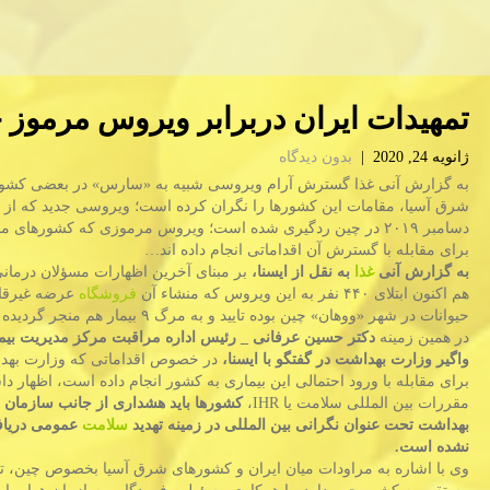
تمهیدات ایران دربرابر ویروس مرموز 
ژانویه 24, 2020
|
بدون دیدگاه
به گزارش آنی غذا گسترش آرام ویروسی شبیه به «سارس» در بعضی كشو
شرق آسیا، مقامات این كشورها را نگران كرده است؛ ویروسی جدید كه از م
دسامبر ۲۰۱۹ در چین ردگیری شده است؛ ویروس مرموزی كه كشورهای 
برای مقابله با گسترش آن اقداماتی انجام داده اند…
به گزارش آنی
غذا
به نقل از ایسنا،
بر مبنای آخرین اظهارات مسؤلان درمانی
هم اكنون ابتلای ۴۴۰ نفر به این ویروس كه منشاء آن
فروشگاه
عرضه غیرقا
حیوانات در شهر «ووهان» چین بوده تایید و به مرگ ۹ بیمار هم منجر گردیده است.
در همین زمینه
دكتر حسین عرفانی _ رئیس اداره مراقبت مركز مدیریت بیم
واگیر وزارت بهداشت در گفتگو با ایسنا،
در خصوص اقداماتی كه وزارت به
برای مقابله با ورود احتمالی این بیماری به كشور انجام داده است، اظهار 
مقررات بین المللی سلامت یا IHR،
كشورها باید هشداری از جانب سازمان 
بهداشت تحت عنوان نگرانی بین المللی در زمینه تهدید
سلامت
عمومی دریافت
نشده است.
وی با اشاره به مراودات میان ایران و كشورهای شرق آسیا بخصوص چین، تصری