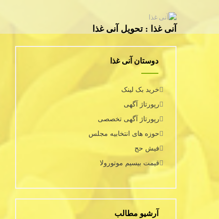
آنی غذا : تحویل آنی غذا
دوستان آنی غذا
خرید بک لینک
رپورتاژ آگهی
رپورتاژ آگهی تخصصی
حوزه های انتخابیه مجلس
فیش حج
قیمت بیسیم موتورولا
آرشیو مطالب