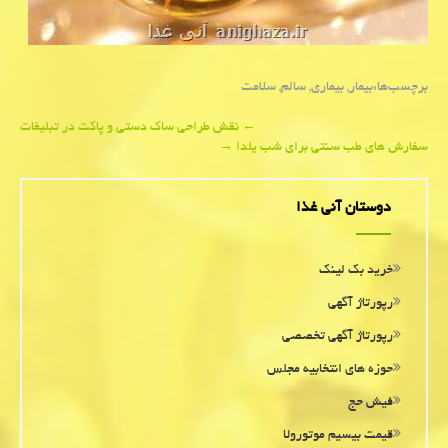
برچسب‌ها:
بیمار
,
بیماری
,
سالم
,
سلامت
Post
←
نقش طراحی ساك دستی و پاكت در تبلیغات
سفارش های طب سنتی برای شب یلدا
→
navigation
دوستان آنی غذا
خرید بک لینک
رپورتاژ آگهی
رپورتاژ آگهی تخصصی
حوزه های انتخابیه مجلس
فیش حج
قیمت بیسیم موتورولا