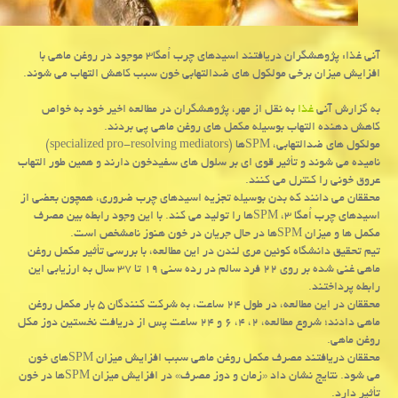
آنی غذا: پژوهشگران دریافتند اسیدهای چرب اُمگا۳ موجود در روغن ماهی با
افزایش میزان برخی مولكول های ضدالتهابی خون سبب كاهش التهاب می شوند.
به گزارش آنی
غذا
به نقل از مهر، پژوهشگران در مطالعه اخیر خود به خواص
كاهش دهنده التهاب بوسیله مكمل های روغن ماهی پی بردند.
مولكول های ضدالتهابی، SPMها (specialized pro-resolving mediators)
نامیده می شوند و تأثیر قوی ای بر سلول های سفیدخون دارند و همین طور التهاب
عروق خونی را كنترل می كنند.
محققان می دانند كه بدن بوسیله تجزیه اسیدهای چرب ضروری، همچون بعضی از
اسیدهای چرب اُمگا ۳، SPMها را تولید می كند. با این وجود رابطه بین مصرف
مكمل ها و میزان SPMها در حال جریان در خون هنوز نامشخص است.
تیم تحقیق دانشگاه كوئین مری لندن در این مطالعه، با بررسی تأثیر مكمل روغن
ماهی غنی شده بر روی ۲۲ فرد سالم در رده سنی ۱۹ تا ۳۷ سال به ارزیابی این
رابطه پرداختند.
محققان در این مطالعه، در طول ۲۴ ساعت، به شركت كنندگان ۵ بار مكمل روغن
ماهی دادند؛ شروع مطالعه، ۲، ۴، ۶ و ۲۴ ساعت پس از دریافت نخستین دوز مكل
روغن ماهی.
محققان دریافتند مصرف مكمل روغن ماهی سبب افزایش میزان SPMهای خون
می شود. نتایج نشان داد «زمان و دوز مصرف» در افزایش میزان SPMها در خون
تأثیر دارد.