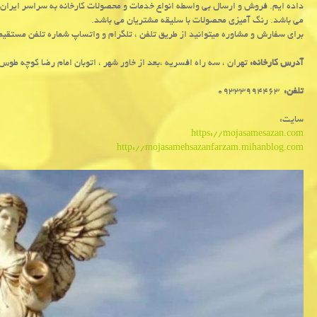
داده ایم. فروش و ارسال بی واسطه انواع خدمات و محصولات کارخانه به سراسر ایر
می باشد. رنگ آمیزی محصولات با سلیقه مشتریان می باشد.
برای سفارش و مشاوره میتوانید از طریق تلفن ، تلگرام و واتساپ شماره تلفن مستقیم 
آدرس کارخانه:
تهران ، سه راه افسریه ،بعد از خاور شهر ، اتوبان امام رضا کوچه طوس ۱۲ پلاک 
تلفن:
09333994463
سایت:
https://mojasamesazan.com
http://mojasamehsazanfarzam.mihanblog.com