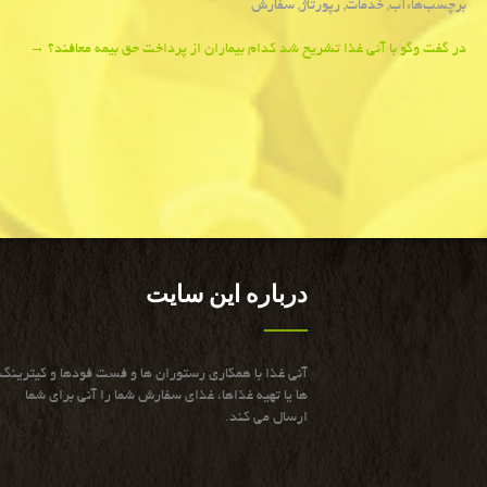
برچسب‌ها:
آب
,
خدمات
,
رپورتاژ
,
سفارش
Post
در گفت وگو با آنی غذا تشریح شد كدام بیماران از پرداخت حق بیمه معافند؟
→
navigation
درباره این سایت
آنی غذا با همكاری رستوران ها و فست فودها و كیترینگ
ها یا تهیه غذاها، غذای سفارش شما را آنی برای شما
ارسال می كند.