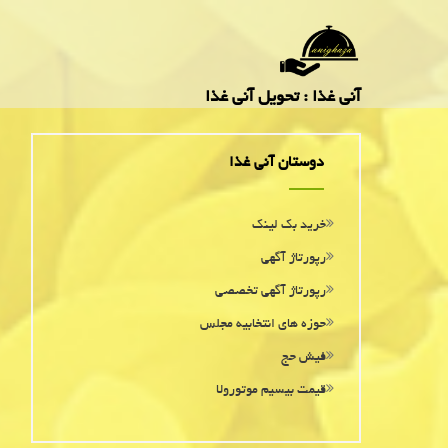
آنی غذا : تحویل آنی غذا
دوستان آنی غذا
خرید بک لینک
رپورتاژ آگهی
رپورتاژ آگهی تخصصی
حوزه های انتخابیه مجلس
فیش حج
قیمت بیسیم موتورولا