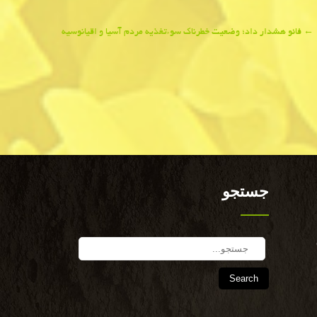
←
فائو هشدار داد؛ وضعیت خطرناك سوءتغذیه مردم آسیا و اقیانوسیه
جستجو
Search