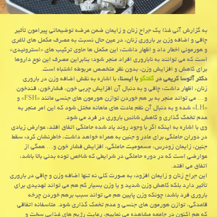
به گزارش آنی غذا یك جراح زنان و زایمان ضمن عرضه توضیحاتی پیرامون تأثیر
چاقی و اضافه وزن بر باروری زنان، در عین حال نسبت به مصرف مكمل های لاغری
و هورمونی اخطار داد و اظهار داشت: این مكمل ها حاوی تركیب های «استروئیدی»
است كه می توانند به ناباروری افراد منجر شود؛ بنابراین مصرف این نوع داروها
برای كاهش و افزایش وزن، بدون نظر متخصص مربوطه اشتباه است.
دكتر آتوسا كریمی در
گفتگو
با ایسنا،
با اشاره به نقش اضافه وزن در باروری
زنان، اظهار داشت: چاقی و به دنبال آن افزایش چربی خون، فشارخون، قندخون
و… می تواند منجر به بر هم خوردن توازن هورمون های جنسی مانند «FSH» و
«LH» شده و به دنبال آن نظم عادت های ماهانه مختل شود كه این امر منجر به
عدم تخمك گذاری و كاهش شانس باروری در فرد می شود.
وی با اشاره به اینكه اگر با وجود روند یاد شده حاملگی اتفاق افتد، عوارض زیادی
در دوران حاملگی برای مادر و جنین به همراه خواهد داشت، خاطرنشان كرد: سقط
جنین، زایمان زودرس، مسمومیت حاملگی، افزایش فشار خون و… همگی از
عوارضی است كه در دوره حاملگی در شرایطی كه شاخص توده بدنی بالا باشد،
اتفاق می افتد.
این جراح زنان و زایمان افزود: به صورت كلی نه تنها اضافه وزن و چاقی در باروری
تأثیر دارد بلكه كاهش وزن شدید و یا وزن بسیار كم هم می تواند تهدیدی برای
باروری فرد باشد؛ چونكه وزن پایین هم می تواند سبب برهم خوردن چرخه
قاعدگی، توازن هورمون های جنسی و عدم تخمك گذاری شود. متاسفانه اتفاقی
كه هم اكنون در جامعه مشاهده می نماییم، رعایت رژیم های غذایی سخت و