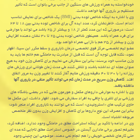
خودخواسته به همراه ورزش های سنگین از جانب برخی بانوان است كه تأثیر
مستقیم بر باروری آنها خواهد داشت.
وی با اشاره به اینكه شاخص توده بدنی (BMI) یك شاخص برای نمایش تناسب
اندام است، خاطرنشان كرد: عدد ایده آل برای شاخص توده بدنی بین ۱۸ تا ۲۴
است؛ درصورتی كه این عدد كمتر از ۱۸ و بیشتر از ۲۵ باشد می تواند با عوارضی
برای فرد همراه باشد. همینطور شاخص توده بدنی ۲۵ تا ۳۰ نشان دهنده افزایش
وزن و بیشتر از ۳۵ هم با نازایی همراه خواهد بود.
عضو تیم تخصصی مركز فوق تخصصی درمان ناباروری و سقط مكرر ابن سینا، اظهار
نمود: نكته قابل توجه آن است كه قبل از مبادرت به حاملگی هم خانم ها باید به
وزن مناسب خود برسند؛ بنابراین سفارش می نماییم برای كاهش وزن خود به هیچ
عنوان عجله ای نداشته باشند و تلاش كنند طی مدت زمان طولانی تری ورزش های
روزانه را با ۳۰ تا ۴۰ دقیقه ورزش ملایم آغاز كنند تا تغییر وزن به مرور اتفاق
افتد.
كاهش وزن سریع در مدت زمان كم می تواند تأثیر منفی در باروری آنها
داشته باشد.
وی با اشاره به عوارض داروهای مكمل و هورمون هایی كه در بعضی باشگاه های
ورزشی برای لاغری یا چاقی به افراد سفارش می شود، اظهار داشت: این مكمل ها
حاوی تركیب های «استروئیدی» است كه می توانند به ناباروری افراد منجر شود؛
بنابراین مصرف این نوع داروها برای كاهش و افزایش وزن بدون نظر متخصص
مربوطه اشتباه است.
وی در ادامه با تاكید بر اینكه استراحت مطلق در حاملگی وجود ندارد، اضافه كرد:
علیرغم تصور برخی مادارن آبستن در خصوص استراحت مطلق تاجایی كه عده ای
حتی كارهای شخصی خویش را هم انجام نمی دهند، موضوعی این چنینی وجود