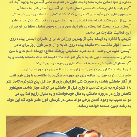
ندارد و تنها امكان دارد محدودیت هایی در فعالیت مادر آبستن به وجود آید كه
آنهم باید با نظر پزشك متخصص اعمال شود. از آنجایی كه در شرایط حاملگی
هورمون های بدن بگونه ای تغییر می كنند كه احتمال لخته شدن خون در بخش
هایی از بدن مانند اندام ها، قلب، ریه و… بالا می رود، فعالیت بدنی برای مادر
آبستن ضروریست اما بسته به شرایط، سن مادر و وجود سابقه سقط در او میزان
این فعالیت متفاوت می باشد.
كریمی با اشاره به اینكه یكی از بهترین ورزش ها برای مادران آبستن پیاده روی
است، اظهار داشت: ۳۰ دقیقه پیاده روی ملایم و آرام در طول روز برای مادر
آبستن مفید می باشد، اما به شرط تشخیص پزشك معالج؛ چونكه خانم های با سن
بالاتر و سابقه سقط جنین شاید دیگر نتوانند ۳۰ دقیقه فعالیت داشته باشند و به
آنها سفارش شود در خانه به فعالیت های روزمره خود بپردازند.
این فلوشیپ ناباروری در مورد میزان مجاز اضافه وزن در دوره بارداری،
خاطرنشان كرد:
میزان اضافه وزن در دوره حاملگی باید متناسب با وزن فرد قبل
از آغاز حاملگی باشد؛ به صورت كلی افزایش وزن از حداقل پنج كیلوگرم تاحداكثر
۱۸ كیلوگرم به شرط تناسب با وزن قبل از حاملگی می تواند مجاز باشد. همینطور
كاهش وزن در دروره حاملگی به علل خودخواسته و به دنبال رژیم غذایی می
تواند سبب به وجود آمدن برخی مواد سمی در گردش خون مادر شود كه این مواد
به رشد جنین صدمه خواهد رساند.